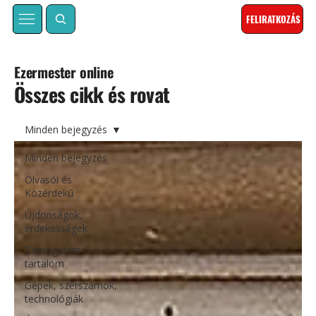
FELIRATKOZÁS
Ezermester online
Összes cikk és rovat
Minden bejegyzés
Minden bejegyzés
Olvasói és
Közérdekű
Újdonságok,
érdekességek
Támogatott
tartalom
Gépek, szerszámok,
technológiák