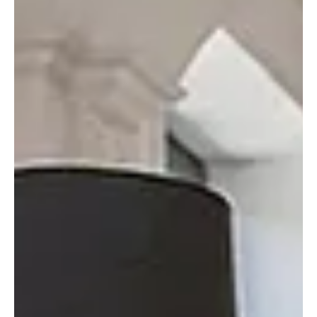
júl. 3.
2 perc olvasás
Otthon, lakberendezés
Relax fotel: kényelmes pihenés otthon
Egy hosszú, fárasztó nap után kevés kellemesebb érzés van annál,
mint kényelmesen hátradőlni egy jól megválasztott fotelben. A
relax fotelek kifejezetten a pihenést szolgálják: ergonomikus
kialakításuk tehermentesíti a gerincet, javítja a komfortérzetet, és
egyes típusok még masszázsfunkcióval is segítik a
kikapcsolódást.