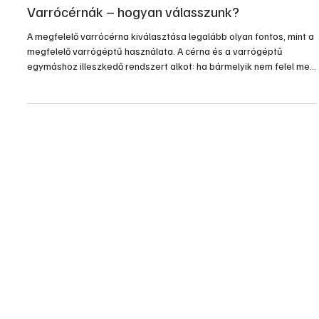
júl. 23.
5 perc olvasás
Otthon, lakberendezés
Varrócérnák – hogyan válasszunk?
A megfelelő varrócérna kiválasztása legalább olyan fontos, mint a
megfelelő varrógéptű használata. A cérna és a varrógéptű