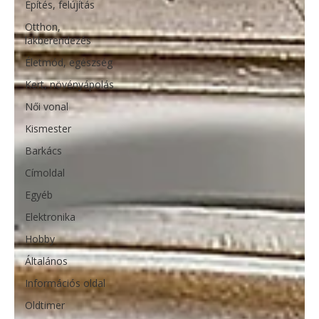
Építés, felújítás
Otthon,
lakberendezés
Életmód, egészség
Kert, növényápolás
Női vonal
Kismester
Barkács
Címoldal
Egyéb
Elektronika
Hobby
Általános
Információs oldal
Oldtimer