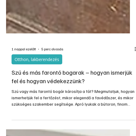
1 nappal ezelőtt
5 perc olvasás
Otthon, lakberendezés
Szú és más farontó bogarak – hogyan ismerjük
fel és hogyan védekezzünk?