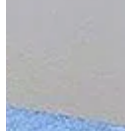
jún. 11.
2 perc olvasás
Otthon, lakberendezés
A szoba, amibe mindenki azonnal beleszeret
Egyre jobban körvonalazódnak azok a jövőbeli lakberendezési
trendek, amelyek meghatározzák majd az otthonaink szívét: a
nappalit – számol be a mapeiblog. Ez az a tér, ahol minden
összefonódik – a pihenés, a társasági élet, a családi pillanatok, és
egyre gyakrabban a munka is. A jól megtervezett nappali tehát ma
már nem pusztán egy helyiség a sok közül, hanem az otthonod
központi, karakteres eleme.