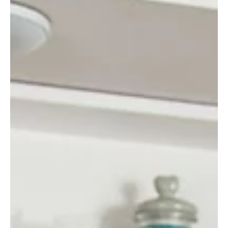
Szú vagy más farontó bogár károsítja a fát? Megmutatjuk, hogyan
ismerhetjük fel a fertőzést, mikor elegendő a favédőszer, és mikor
szükséges szakember segítsége. Apró lyukak a bútoron, finom
faliszt a gerenda alatt vagy halk sercegő hangok a fából – ezek
mind farontó bogarak jelenlétére utalhatnak. Sokan ilyenkor
egyszerűen azt mondják, hogy „szú van a fában”, pedig több
különböző farontó bogár is okozhat hasonló károkat.
Megmutatjuk, hogyan ismerhetjük fel a fertőzést, milye