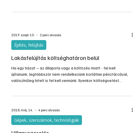
ragasztó megválasztása mindenhol előbb-utóbb felmerül. Ehhez
adunk egy kis eligazítást az alábbiakban.
2021. júl. 11.
5 perc olvasás
Építés, felújítás
A lakásfelújítás fontos része: mázolás
Ez bizony nem kis munka, és sokba is kerül, ha szakember csinálja.
Sokan takarékosságból ezért maguk vállalkoznak a
kivitelezésére. Látszatra könnyűnek tűnik, de nem az. Ráadásul ez
esetben hosszabb ideig is tart a munka, mint azt bárki is gondolná,
még akkor is, ha reggeltől estig tart a „műszakunk”. E mellett
számos buktatója is van az ilyen munkának, ha nem rutinos
szakember végzi azt el.
2019. szept. 10.
2 perc olvasás
Építés, felújítás
Lakásfelújítás költséghatáron belül