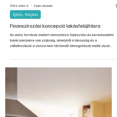
Építés, felújítás
Lakás felújítása
Egy lakás felújítása mindig az anyagi lehetőségeink
feltérképezésével kezdődik. A felújításra szánt összeg határozza
meg, hogy esztétikai felújítást vagy a lakás részleges, esetleg
teljes átalakítását tudjuk-e megoldani.
2014. márc. 5.
2 perc olvasás
Építés, felújítás
Finanszírozási koncepció lakásfelújításra
Az uniós források mellett nemzetközi fejlesztési és kereskedelmi
banki pénzekre van szükség, amelyből a lakosság és a
vállalkozások a vissza nem térítendő támogatások mellé olyan
kedvezményes hiteleket kaphatnak, amelynek részletei az energia
megtakarításból törleszthetők, ismertette sajtótájékoztatón az öt