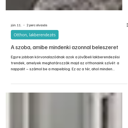
jún. 11.
2 perc olvasás
Otthon, lakberendezés
A szoba, amibe mindenki azonnal beleszeret
Egyre jobban körvonalazódnak azok a jövőbeli lakberendezési
trendek, amelyek meghatározzák majd az otthonaink szívét: a
nappalit – számol be a mapeiblog. Ez az a tér, ahol minden
összefonódik – a pihenés, a társasági élet, a családi pillanatok, és
egyre gyakrabban a munka is. A jól megtervezett nappali tehát ma
már nem pusztán egy helyiség a sok közül, hanem az otthonod
központi, karakteres eleme.