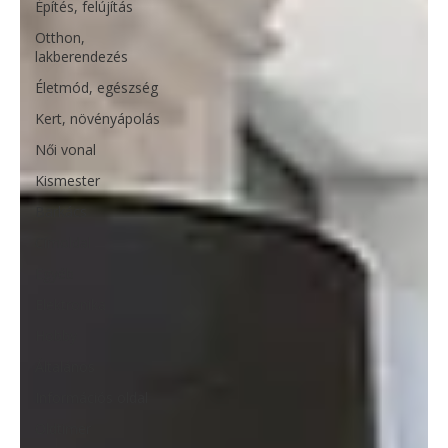
Építés, felújítás
Otthon,
lakberendezés
Életmód, egészség
Kert, növényápolás
Női vonal
Kismester
Barkács
Címoldal
Egyéb
Elektronika
Hobby
Általános
Információs oldal
Oldtimer