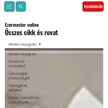
FELIRATKOZÁS
Ezermester online
Összes cikk és rovat
Minden bejegyzés
Minden bejegyzés
Olvasói és
Közérdekű
Újdonságok,
érdekességek
Támogatott
tartalom
Gépek, szerszámok,
technológiák