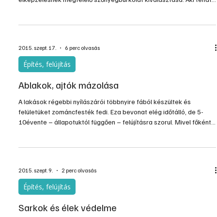
2016. jan. 27.
4 perc olvasás
Építés, felújítás
Padlószőnyeg burkolatok
A padlószőnyegek változatos, testes vastagsága, rusztikus vagy
nagyon finom szálú fajtái minden igényt kielégítenek, így könnyű az
elképzelésnek megfelelő szőnyegburkolat kiválasztása. Aki tehát
padlószőnyeggel szeretné lakóhelyiségeinek padlóját burkolni, az
a saját ízlése szerint sok féle…
2015. szept. 17.
6 perc olvasás
Építés, felújítás
Ablakok, ajtók mázolása
A lakások régebbi nyílászárói többnyire fából készültek és