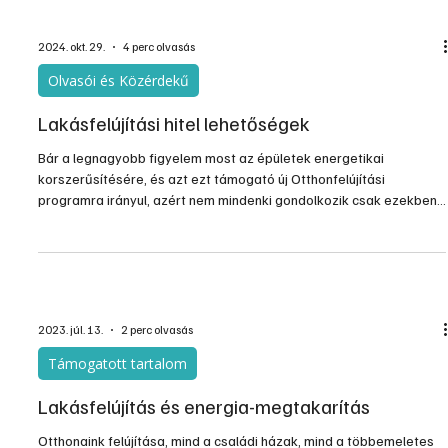
Építés, felújítás
Beltéri liftek, utólag is kialakíthatók
Sok építkező bánja meg a házépítés után 20-30 évvel, hogy nem
gondolt az öregedésre, a mozgásszervi betegségre. Kétszintes
lakásokban az a pár lépcsőfok a szintek között meg sem kottyan
fiatal korban és egészségesen, de rémálommá válik, amikor fájnak
az ízületek, merevek a lábak, de még akkor is, ha véletlen baleset
folytán gipszbe kerülnek lábaink. De utólag sem lehetetlen egy
kétszintes lakásba belső liftet beépíteni, ami sokban segít a nehéz
helyzeten.
2024. okt. 29.
4 perc olvasás
Olvasói és Közérdekű
Lakásfelújítási hitel lehetőségek
Bár a legnagyobb figyelem most az épületek energetikai
korszerűsítésére, és azt ezt támogató új Otthonfelújítási
programra irányul, azért nem mindenki gondolkozik csak ezekben