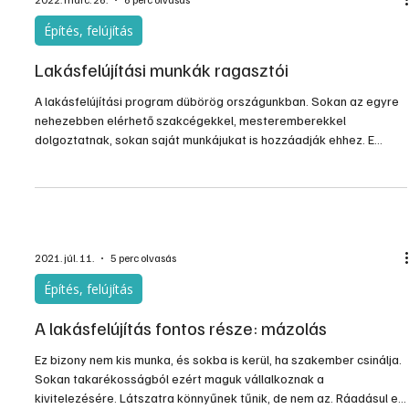
Lakásfelújítás télen
Bármelyik évszakot is választjuk a lakásfelújításra, lehet érvelni az
időszak mellett. Nincs ez másképpen a téli lakásfelújítással sem, el
is mondjuk miért.
2022. márc. 26.
6 perc olvasás
Építés, felújítás
Lakásfelújítási munkák ragasztói
A lakásfelújítási program dübörög országunkban. Sokan az egyre
nehezebben elérhető szakcégekkel, mesteremberekkel
dolgoztatnak, sokan saját munkájukat is hozzáadják ehhez. E
munkák során szinte mindenhol megjelenik a ragasztástechnika is.
Akár a kövezetet cseréljük, újra tapétázunk, a fürdőszobát,
konyhát újítjuk fel vagy új parkettát ragasztunk, a megfelelő