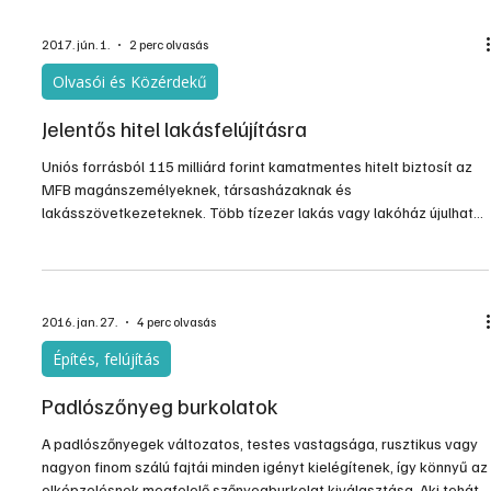
Támogatott tartalom
Lakásfelújítás por nélkül
Életünk során többször is elérkezünk ahhoz a ponthoz, hogy
otthonunkat, nyaralónkat, vagy épp munkahelyünket többé-
kevésbé átalakítsuk, felújítsuk, megszépítsük. De bármit csinálunk
is, szinte mindig fáradtságos takarítás követi a felújítást, pedig ez
az a plusz munka, amit könnyedén minimalizálhatnánk.
2017. jún. 1.
2 perc olvasás
Olvasói és Közérdekű
Jelentős hitel lakásfelújításra
Uniós forrásból 115 milliárd forint kamatmentes hitelt biztosít az
MFB magánszemélyeknek, társasházaknak és
lakásszövetkezeteknek. Több tízezer lakás vagy lakóház újulhat
meg az energiahatékonyságot célzó program során.