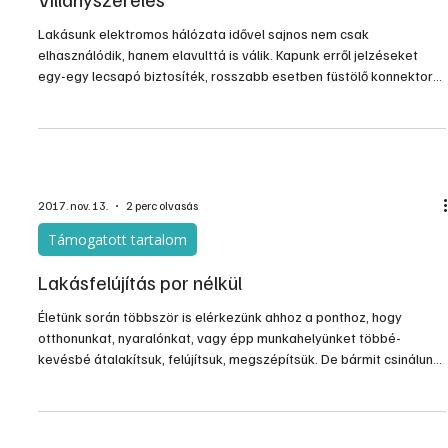
Ha egy házat – az állapota vagy a költözés miatt - fel kell
újítanunk, legtöbbször nem rendelkezünk korlátlan pénztárcával,
valószínűleg hitelt is fel kell vennünk. Ilyenkor költségvetést
készítünk, és a munkák során folyamatosan igyekszünk a
magunknak meghatározott költséghatárokon belül maradni. Ehhez
adunk néhány tippet az alábbiakban.
2018. máj. 14.
4 perc olvasás
Gépek, szerszámok, technológiák
Villanyszerelés
Lakásunk elektromos hálózata idővel sajnos nem csak
elhasználódik, hanem elavulttá is válik. Kapunk erről jelzéseket
egy-egy lecsapó biztosíték, rosszabb esetben füstölő konnektor
formájában, de az elavultságról sokszor nem is tudunk, így egyre
nagyobb veszélynek vagyunk kitéve az elektromos…
2017. nov. 13.
2 perc olvasás