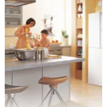
szakmai szervezet által kidolgozott javaslatcsomagot Bart István,
a Magyar Energiahatékonysági Intézet (MEHI) igazgatója.