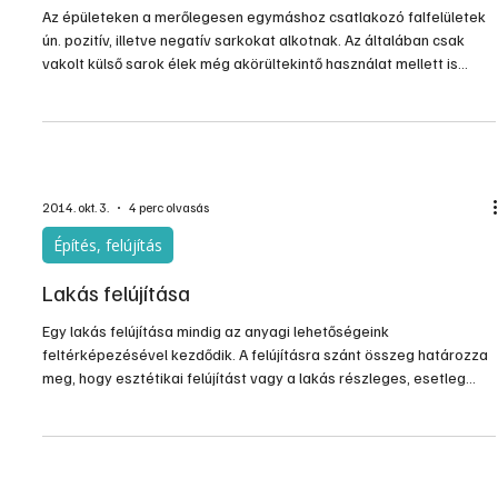
felületüket zománcfesték fedi. Eza bevonat elég időtálló, de 5-
10évente – állapotuktól függően – felújításra szorul. Mivel főként
fehérre festettek, azéveksorán fokozatosan – főként a
fényszegény helyiségekben – besárgul aszínük, és a…
2015. szept. 9.
2 perc olvasás
Építés, felújítás
Sarkok és élek védelme
Az épületeken a merőlegesen egymáshoz csatlakozó falfelületek
ún. pozitív, illetve negatív sarkokat alkotnak. Az általában csak
vakolt külső sarok élek még akörültekintő használat mellett is
leverődésre hajlamosak. Ezértazolyan helyeken, ahol valószínű
asarkok sérülése, célszerű ezeket már eleve…
2014. okt. 3.
4 perc olvasás