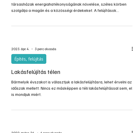
a kategóriákban. Most is sokan akarják fürdőszobájukat,
konyhájukat korszerűsíteni, lakásuk burkolatait cserélni, vagy
éppen a lakás helyiségeit bővíteni. Ők nem férnek bele az
energetikai felújítási programba, terveiktől nem lehet várni a 30%-
os energia-megtakarítást sem, de azért ők is szeretnének elő
2023. júl. 13.
2 perc olvasás
Támogatott tartalom
Lakásfelújítás és energia-megtakarítás
Otthonaink felújítása, mind a családi házak, mind a többemeletes
társasházak energiahatékonyságának növelése, széles körben
szolgálja a magán és a közösségi érdekeket. A felújítások
eredményeképpen modernebb és esztétikailag megújult
környezetet kapunk. De talán még ennél is fontosabb cél, hogy a
renovációt követően otthonunk energiatakarékossá váljon. Ennek
mértékét megfelelő építőanyagok és műszaki megoldások
megválasztásával tovább lehet fokozni.
2023. ápr. 4.
3 perc olvasás
Építés, felújítás