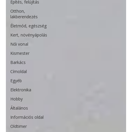
Építés, felújítás
Otthon,
lakberendezés
Életmód, egészség
Kert, növényápolás
Női vonal
Kismester
Barkács
Címoldal
Egyéb
Elektronika
Hobby
Általános
Információs oldal
Oldtimer