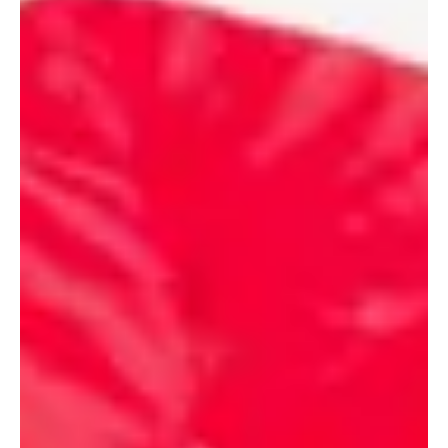
ásatásnál került elő Nevadában.