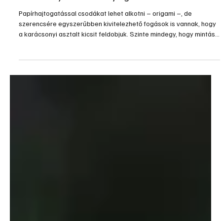
2025. dec. 20.
2 perc olvasás
Otthon, lakberendezés
Hangulatvilágítás, nem csak karácsonykor
A hangulatvilágítás célja, hogy meghitt, kellemes és pihentető
légkört teremtsen az otthon különböző helyiségeiben. Ez a
világítási forma a hangulat megteremtésére szolgál, legyen szó
egy pihentető estéről, egy romantikus vacsoráról vagy egy baráti