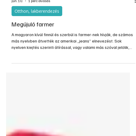
jún. 10.
1 perc olvasás
Otthon, lakberendezés
Megújuló farmer
A magyaron kívül finnül és szerbül is farmer-nek hívják, de számos
más nyelvben átvették az amerikai „jeans” elnevezést. Sok
nyelven kiejtés szerinti átírással, vagy valami más szóval jelölik,
aminek jelentése többnyire „cowboy-nadrág”, vagy erre utaló más
kifejezés (pl. „texas”). A napjainkig fennmaradt legrégebbi Levi’s
farmernadrág az 1880-as években készült, és 1998-ban egy