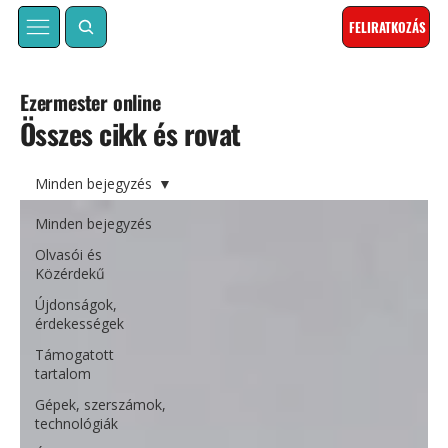
FELIRATKOZÁS
Ezermester online
Összes cikk és rovat
Minden bejegyzés
Minden bejegyzés
Olvasói és
Közérdekű
Újdonságok,
érdekességek
Támogatott
tartalom
Gépek, szerszámok,
technológiák