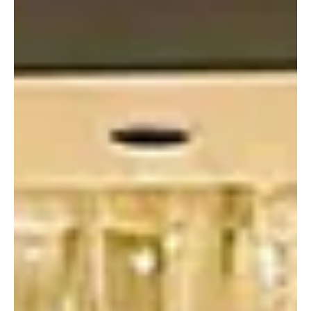
2025. dec. 20.
3 perc olvasás
Kert, növényápolás
Itt a mikulásvirág szezonja
A karácsonyi időszak kedvelt dísze, a mikulásvirág élénk színű,
csillag alakú felleveleivel (melyeket gyakran tévesen virágnak
hívunk) varázsol ünnepi hangulatot otthonunkba. Bár sokan egy
szezonra szóló növénynek tartják, megfelelő gondozással évekig
is gyönyörködhetünk benne.