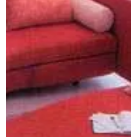
2010. márc. 28.
3 perc olvasás
Otthon, lakberendezés
Kétlaki bútorok
Gyakran arra kényszerülünk, hogy lakókörnyezetünkben helyhiány,
anyagi okok vagy valamilyen praktikus megfontolás miatt egy
berendezési tárgyat többféle funkcióban is használjunk, vagy
eredeti rendeltetésétől eltérő módon vegyünk birtokba. Ez sokszor
kényszerítő okok nélkül is nagyon izgalmas lehet.