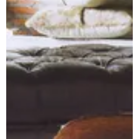
leszünk. Ezért, mikor kanapét választunk, elsődleges szempontunk
a matrac helyes kiválasztása legyen.