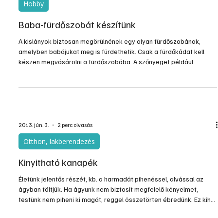
különösen nem, ha ez eleve egy kis lakás része. Adott esetben a
háló, dolgozó- és a vendéglátás körülményeinek is meg kell
felelnie. Az ilyen helyisé­gekbe nem célszerű nagyméretű
bútordarabokat választani, a zsúfoltság a helyiség
használhatóságát rontja és a lakószobát sem teszi otthonossá.
2014. ápr. 9.
2 perc olvasás
Otthon, lakberendezés
Kutyakanapé
Maga az ötlet nem saját, egy állati felszereléseket árusító
áruházban találkoztam vele és szinte egyből elhatároztam, hogy
egy ilyen kell a Mese nevű kutyánknak otthonra, kell hogy csináljak
egyet.
2014. márc. 19.
1 perc olvasás