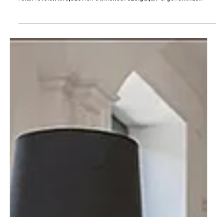
júl. 3.
2 perc olvasás
Otthon, lakberendezés
Relax fotel: kényelmes pihenés otthon
Egy hosszú, fárasztó nap után kevés kellemesebb érzés van annál,
mint kényelmesen hátradőlni egy jól megválasztott fotelben. A
relax fotelek kifejezetten a pihenést szolgálják: ergonomikus
kialakításuk tehermentesíti a gerincet, javítja a komfortérzetet, és
egyes típusok még masszázsfunkcióval is segítik a
kikapcsolódást.