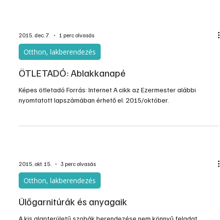
Otthon, lakberendezés
Bőrbútorok kondicionálása, javítása
A természetes bőrök használata mondhatni egyidős az
emberiséggel. A ruházaton kívül berendezési tárgyakon is
használták. Ez napjainkig is így van, mivel az értékes, és impozáns
bőrbútorok ma is nagyon kedveltek. Tartósak, igényesek és
drágák, denem örökéletűek. Ami a tartósságukat illeti, kellő…
2015. dec. 7.
1 perc olvasás
Otthon, lakberendezés
ÖTLETADÓ: Kanapéágy
Képes ötletadó Forrás: Internet A cikk az Ezermester alábbi
nyomtatott lapszámában érhető el: 2015/október.