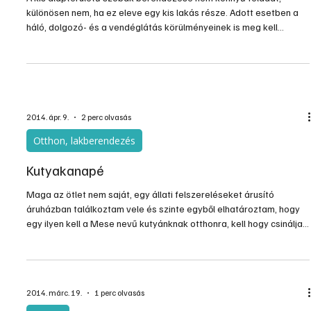
2015. dec. 7.
1 perc olvasás
Otthon, lakberendezés
ÖTLETADÓ: Ablakkanapé
Képes ötletadó Forrás: Internet A cikk az Ezermester alábbi
nyomtatott lapszámában érhető el: 2015/október.
2015. okt. 15.
3 perc olvasás
Otthon, lakberendezés
Ülőgarnitúrák és anyagaik
A kis alapterületű szobák berendezése nem könnyű feladat,