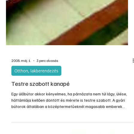
Otthon, lakberendezés
Fotelheverő
Ülőbútoraink sokfélék, de mindegyik más és más célra ideális. Van
amelyiken kényelmesen ülve lehet étkezni, míg a kipárnázott
fotelekben a pihenésre szánt időnket tölthetjük el kényelmesen
ellazulva. Olyan ülőalkalmatosságot azonban aligha találunk,
amelyikben tetszésünk szerint félig, vagy akár teljesen fekve
olvashatunk, szunyókálhatunk, ha pedig tökéletes pihenésre
vágyunk, ülését akár teljesen hanyatt döntve is használhatjuk.
Márpedig van ilyen (A, B), és nekünk is le...