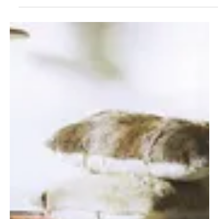
Hobby
Baba-fürdőszobát készítünk
A kislányok biztosan megörülnének egy olyan fürdőszobának,
amelyben babájukat meg is fürdethetik. Csak a fürdőkádat kell
készen megvásárolni a fürdőszobába. A szőnyeget például
hulladék műanyagdarabból is készíthetjük. A törülközőtartóhoz
bevágott és végeken kétfelé hajlított ellapított réz vagy alumínium
rudat illetve csövet használunk.
2013. jún. 3.
2 perc olvasás
Otthon, lakberendezés
Kinyitható kanapék
Életünk jelentős részét, kb. a harmadát pihenéssel, alvással az
ágyban töltjük. Ha ágyunk nem biztosít megfelelő kényelmet,
testünk nem piheni ki magát, reggel összetörten ébredünk. Ez kihat
a lelki teherbírásunkra is, feszültek, dekoncentráltak, fáradtak