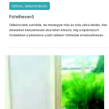
megvalósítható, és így még újszerűnek is tűnhetnek. Ez a garnitúra
három-féle elrendezésre is módot...