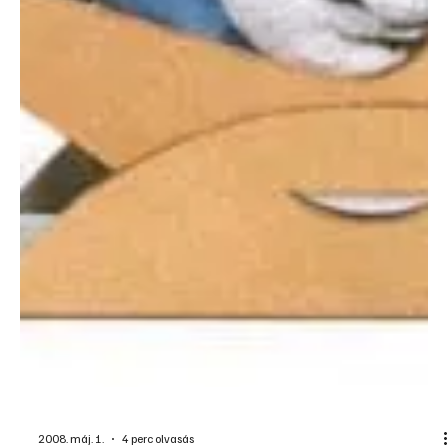
2008. máj. 1.
4 perc olvasás
Otthon, lakberendezés
Heverők, új felfogásban
Már nem divatos fekhelyek, sok helyen ki is dobnák őket, csakhogy
az új, kárpitos garnitúrák drágák, és nem is mindig jók. Érthető, ha a
megunt heverők felújítása is felmerül a tulajdonosaikban. Most
olyan ötletet mutatunk be, amely a felújított régi heverőkkel is