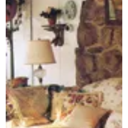
2010. máj. 30.
3 perc olvasás
Otthon, lakberendezés
Kanapék
A kanapé pihenőbútor, ezért azt várjuk tőle, hogy kényelmes
legyen, biztosítsa az ellazulást, megfelelően alátámassza
testünket, de ne korlátozza mozgásunkat, akár olvasunk, akár
beszélgetünk, akár szunyókálunk benne. Mindez egyénre szabott -
egy bútor - egy vevő. Vagyis alkattól, igénytől, ízléstől függően
mindenki számára van egy vagy több tökéletes ülőalkalma...