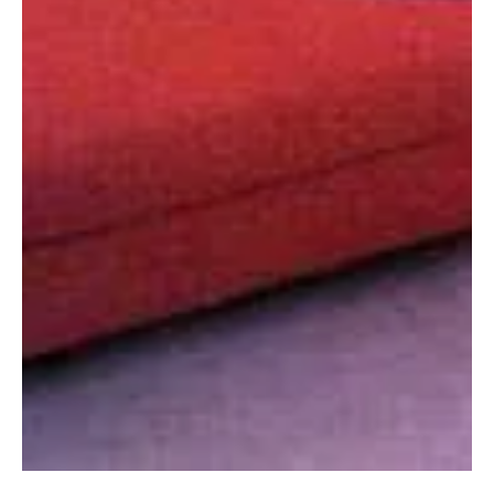
2010. márc. 3.
1 perc olvasás
Otthon, lakberendezés
A kárpítozás ABÉCÉ-je II
Heverő kárpítozásának főbb műveletei a képek és rajzok alapján.