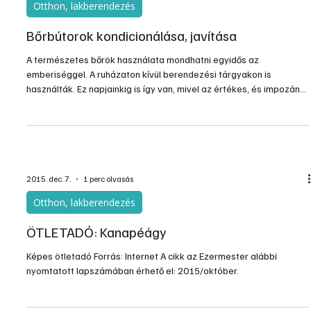
jún. 11.
2 perc olvasás
Otthon, lakberendezés
A szoba, amibe mindenki azonnal beleszeret
Egyre jobban körvonalazódnak azok a jövőbeli lakberendezési
trendek, amelyek meghatározzák majd az otthonaink szívét: a
nappalit – számol be a mapeiblog. Ez az a tér, ahol minden
összefonódik – a pihenés, a társasági élet, a családi pillanatok, és
egyre gyakrabban a munka is. A jól megtervezett nappali tehát ma
már nem pusztán egy helyiség a sok közül, hanem az otthonod
központi, karakteres eleme.
2020. nov. 15.
5 perc olvasás