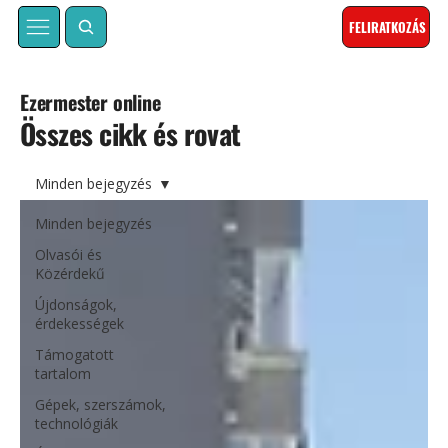
FELIRATKOZÁS
Ezermester online
Összes cikk és rovat
Minden bejegyzés
Minden bejegyzés
Olvasói és
Közérdekű
Újdonságok,
érdekességek
Támogatott
tartalom
Gépek, szerszámok,
technológiák