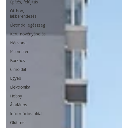
Építés, felújítás
Otthon,
lakberendezés
Életmód, egészség
Kert, növényápolás
Női vonal
Kismester
Barkács
Címoldal
Egyéb
Elektronika
Hobby
Általános
Információs oldal
Oldtimer