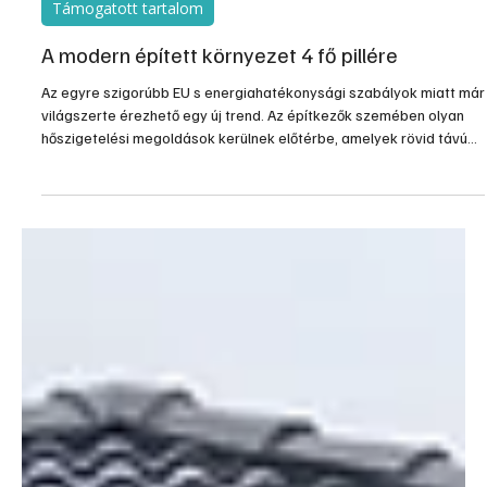
máj. 20.
4 perc olvasás
Támogatott tartalom
A modern épített környezet 4 fő pillére
Az egyre szigorúbb EU s energiahatékonysági szabályok miatt már
világszerte érezhető egy új trend. Az építkezők szemében olyan
hőszigetelési megoldások kerülnek előtérbe, amelyek rövid távú