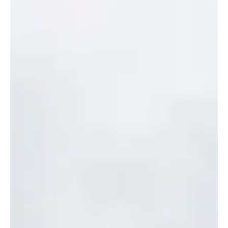
Megérkezett a Baumit CrystalSet. Egy családi ház homlokzata
nemcsak az épület névjegye, hanem komoly beruházás is. Éppen
ezért a tulajdonosok joggal várják el, hogy a gondosan
kiválasztott szín és felület hosszú éveken keresztül megőrizze
esztétikus megjelenését. A valóság azonban sokszor más: a
homlokzat idővel beszürkül, a por és a környezeti szennyeződések
megtapadnak rajta, különösen a napsütésnek erősen kitett
felületeken.