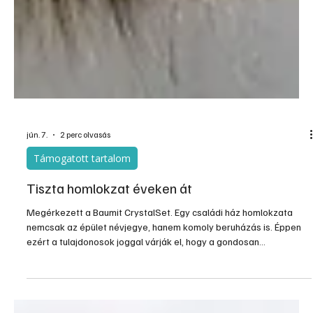
jún. 7.
2 perc olvasás
Támogatott tartalom
Tiszta homlokzat éveken át