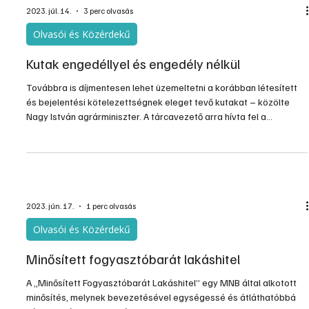
2023. júl. 14.
3 perc olvasás
Olvasói és Közérdekű
Kutak engedéllyel és engedély nélkül
Továbbra is díjmentesen lehet üzemeltetni a korábban létesített
és bejelentési kötelezettségnek eleget tevő kutakat – közölte
Nagy István agrárminiszter. A tárcavezető arra hívta fel a
figyelmet, hogy az Agrárminisztérium elkötelezett a felelős
vízgazdálkodás és az öntözéses gazdálkodás kiszélesítése
mellett. E cél érdekében módosult korábban a vízgazdálkodásról
szóló törvény is.
2023. jún. 17.
1 perc olvasás
Olvasói és Közérdekű
Minősített fogyasztóbarát lakáshitel
A „Minősített Fogyasztóbarát Lakáshitel” egy MNB által alkotott
minősítés, melynek bevezetésével egységessé és átláthatóbbá