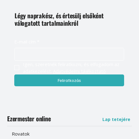
Légy naprakész, és értesülj elsőként
válogatott tartalmainkról
E-mail cím
*
Igen, szeretnék feliratkozni, és elfogadom az 
adatkezelést. 
Adatvédelmi tájékoztató
Feliratkozás
Ezermester online