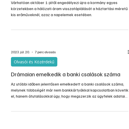
Várhatóan október 1-jétől engedélyezi újra a kormány egyes
körzetekben a hálózati áram visszatáplálását a háztartási méretű
kis erőműveknél, azaz a napelemek esetében.
2023. júl. 20.
7 perc olvasás
Olvasói és Közérdekű
Drámaian emelkedik a banki csalások száma
Az utóbbi időben jelentősen emelkedett a banki csalások száma,
melynek többségét már nem bankkártyákkal kapcsolatban követik
el, hanem átutalásokkal úgy, hogy megszerzik az ügyfelek adatait,
gyakran magától az ügyféltől. Az itt leírt esetekből azonban
kiderül, hogy sokszor a bankok és a rendőrség sem urai a
helyzetnek, hiszen, ha azok lennének akkor a statisztikák nem
mutatnának ennyire magas kárértéket és esetszámot.