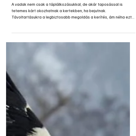
A vadak nem csak a táplálkozásukkal, de akár taposással is
tetemes kárt okozhatnak a kertekben, ha bejutnak.
Távoltartásukra a legbiztosabb megoldás a kerítés, ám néha ezt
is érdemes kiegészíteni más védelmi módszerekkel. Főleg
madarak kapcsán, akiknek nem akadály egy kerítés.