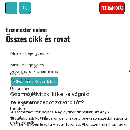
FELIRATKOZÁS
Ezermester online
Összes cikk és rovat
Minden bejegyzés
Minden bejegyzés
2023. dec. 10.
3 perc olvasás
Olvasói és
Közérdekű
Olvasói és Közérdekű
Újdonságok,
Szomszédviták: ki kell-e vágni a
érdekességek
telekszomszédot zavaró fát?
Támogatott
tartalom
A szomszédviták sajnos elég gyakoriak nálunk. Az egyik
Gépek, szerszámok,
leggyakoribb konfliktusforrás, amikor a telekszomszédot zavarja
technológiák
a mi kertünkben lévő fa – vagy fordítva. Akár azért, mert túl nagyra