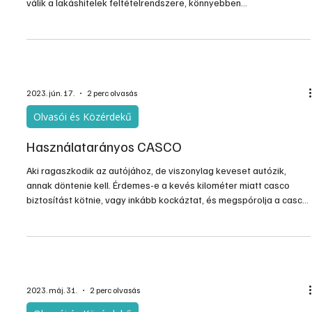
válik a lakáshitelek feltételrendszere, könnyebben
összehasonlíthatók a hitelkonstrukciók.
2023. jún. 17.
2 perc olvasás
Olvasói és Közérdekű
Használatarányos CASCO
Aki ragaszkodik az autójához, de viszonylag keveset autózik,
annak döntenie kell. Érdemes-e a kevés kilométer miatt casco
biztosítást kötnie, vagy inkább kockáztat, és megspórolja a casco
tetemes költségét. A keveset autózóknak azonban van egy
harmadik lehetősége is, a használatarányos casco.
2023. máj. 31.
2 perc olvasás