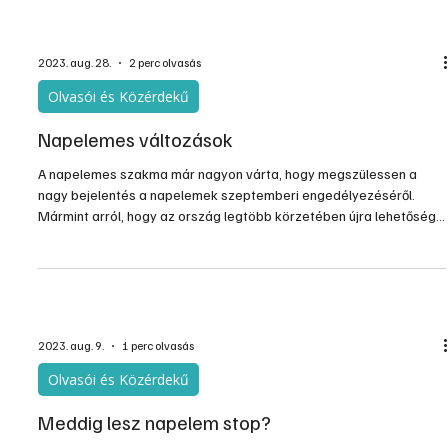
hanem az ország legaktuálisabb kérdésévé vált. Ebbe pedig
beletartozik a szélene
2023. aug. 28.
2 perc olvasás
Olvasói és Közérdekű
Napelemes változások
A napelemes szakma már nagyon várta, hogy megszülessen a
nagy bejelentés a napelemek szeptemberi engedélyezéséről.
Mármint arról, hogy az ország legtöbb körzetében újra lehetőség
lesz a háztartási méretű napelemek hálózati kapcsolására. Nos, a
bejelentés már majdnem megtörtént, a részletek majd
szeptemberben lesznek nyilvánosak, de egy nem várt kiegészítés
is hozzá jött az energetikai miniszter tájékoztatójához.
2023. aug. 9.
1 perc olvasás
Olvasói és Közérdekű
Meddig lesz napelem stop?