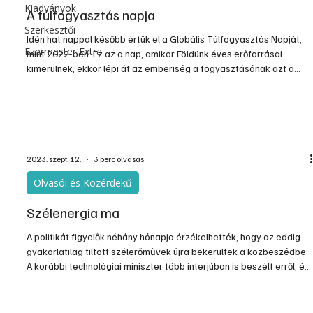
Kiadványok
A túlfogyasztás napja
Szerkesztői
Idén hat nappal később értük el a Globális Túlfogyasztás Napját,
Ezermester Extra
mint 2022-ben. Ez az a nap, amikor Földünk éves erőforrásai
kimerülnek, ekkor lépi át az emberiség a fogyasztásának azt a
mértékét, amit még a bolygó kizsákmányolása nélkül meg lehetne
tenni, utána már a következő generációk tartalékait éljük fel. Ez a
dátum az előző évhez képes ugyan most későbbre esett, de még
így is hihetetlenül pazarló életmódot folytatunk. Javult a helyzet, de
még mindig túl sok erőforrást
2023. szept. 12.
3 perc olvasás
Olvasói és Közérdekű
Szélenergia ma
A politikát figyelők néhány hónapja érzékelhették, hogy az eddig
gyakorlatilag tiltott szélerőművek újra bekerültek a közbeszédbe.
A korábbi technológiai miniszter több interjúban is beszélt erről, és
már közel sem üldözendő alternatívaként. Aztán ment a miniszter
és vele a minisztériuma is, de lett külön energetikai minisztérium,
ami azt jelzi, hogy az energia-ellátás nem hogy háttérbe szorulna,