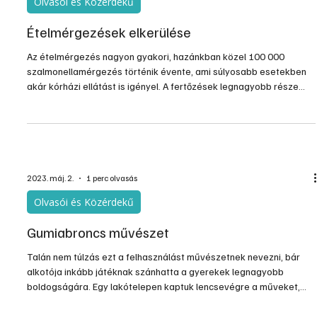
Olvasói és Közérdekű
Ételmérgezések elkerülése
Az ételmérgezés nagyon gyakori, hazánkban közel 100 000
szalmonellamérgezés történik évente, ami súlyosabb esetekben
akár kórházi ellátást is igényel. A fertőzések legnagyobb része
(75-80%) az otthon készített ételeket elfogyasztva történik.
Ételmérgezést okozhat a nem megfelelő hőkezelés, a helytelen
tárolás és az ún. keresztszennyeződés is. Éppen ezért figyeljünk
oda az élelmiszerbiztonsági szabályokra a konyhában otthon is.
2023. máj. 2.
1 perc olvasás
Olvasói és Közérdekű
Gumiabroncs művészet
Talán nem túlzás ezt a felhasználást művészetnek nevezni, bár
alkotója inkább játéknak szánhatta a gyerekek legnagyobb
boldogságára. Egy lakótelepen kaptuk lencsevégre a műveket,
melyeknek alapanyag a kidobásra ítélt, lehasznált gumiabroncs.