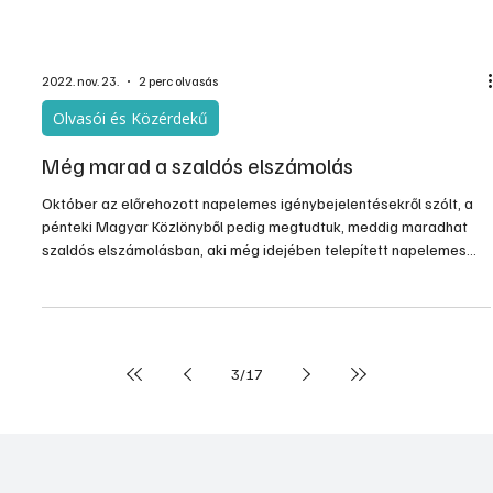
után különösen felgyorsult ez a folyamat. A logika kristály tiszta
volt – és az ma is -, legyen kétféle fűtési lehetőség, két különböző
energiaforrásra támaszkodva. Így aztán a kedvezményes
tarifákkal is számolgatva mindenkor eldönthető, hogy melyik fűtési
módot válasszuk.
2022. nov. 23.
2 perc olvasás
Olvasói és Közérdekű
Még marad a szaldós elszámolás
Október az előrehozott napelemes igénybejelentésekről szólt, a
pénteki Magyar Közlönyből pedig megtudtuk, meddig maradhat
szaldós elszámolásban, aki még idejében telepített napelemes
rendszert - számolt be a friss hírről a villanyautósok.hu.
3
/
17