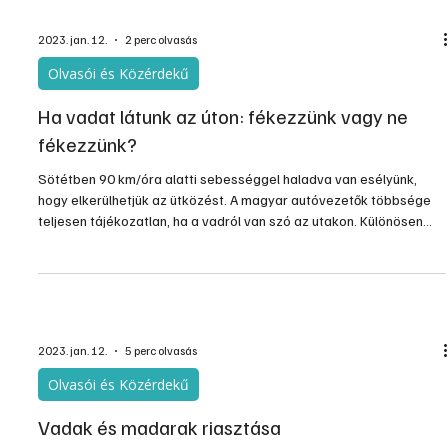
lakás van, de ezek együt...
2023. jan. 12.
2 perc olvasás
Olvasói és Közérdekű
Ha vadat látunk az úton: fékezzünk vagy ne
fékezzünk?
Sötétben 90 km/óra alatti sebességgel haladva van esélyünk,
hogy elkerülhetjük az ütközést. A magyar autóvezetők többsége
teljesen tájékozatlan, ha a vadról van szó az utakon. Különösen
nagy veszélyforrást jelentenek az őszi-téli hónapok, amikor az
emberi közlekedés csúcsidőszakai egybe esnek a vad mozgási
idejével. Ilyenkor többféle, akár csoportban közlekedő fajjal is
találkozhatunk az erdővel-mezővel szegélyezett utakon.
2023. jan. 12.
5 perc olvasás
Olvasói és Közérdekű
Vadak és madarak riasztása