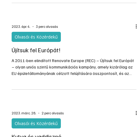
2023. ápr. 4.
3 perc olvasás
Olvasói és Közérdekű
Újítsuk fel Európát!
A 2011-ben elindított Renovate Europe (REC) – Újítsuk fel Európát
– olyan uniós szintű kommunikációs kampány, amely kizárólag az
EU épületállományának célzott felújítására összpontosít, és az
energia-hatékony beruházások mellett kampányol.
2023. márc. 28.
2 perc olvasás
Olvasói és Közérdekű
Kutya és vaddisznó