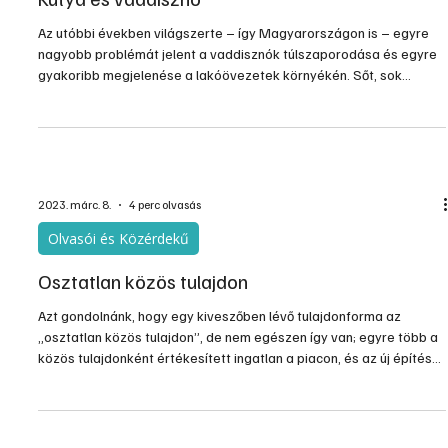
Az utóbbi években világszerte – így Magyarországon is – egyre
nagyobb problémát jelent a vaddisznók túlszaporodása és egyre
gyakoribb megjelenése a lakóövezetek környékén. Sőt, sok
esetben a lakóövezetekben is. Ezek a találkozások a vaddisznók
és a viselkedésüket nem igazán ismerő emberek, valamint kutyáik
között bizony lehetnek veszélyesek is mind a kutyákra, mind a
gazdáikra nézve.
2023. márc. 8.
4 perc olvasás
Olvasói és Közérdekű
Osztatlan közös tulajdon
Azt gondolnánk, hogy egy kiveszőben lévő tulajdonforma az
„osztatlan közös tulajdon”, de nem egészen így van; egyre több a
közös tulajdonként értékesített ingatlan a piacon, és az új építésű
ingatlanokat is gyakran ezzel a megoldással értékesítik. Ennek az
a lényege, hogy egy vagyontárgynak több tulajdonosa van, és azt
a vagyonelemet együttesen, osztatlanul használják. Ingatlan
esetében egy jellemző helyzet, amikor egy épületben több önálló