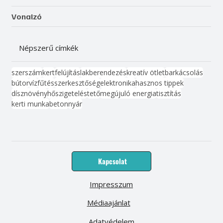
Kismester
Barkács
Vonalzó
Népszerű címkék
szerszám
kert
felújítás
lakberendezés
kreatív ötlet
barkácsolás
bútor
víz
fűtés
szerkesztőség
elektronika
hasznos tippek
dísznövény
hőszigetelés
tető
megújuló energia
tisztítás
kerti munka
beton
nyár
Kapcsolat
Impresszum