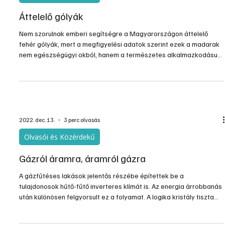
2022. dec. 20.
2 perc olvasás
Olvasói és Közérdekű
Áttelelő gólyák
Nem szorulnak emberi segítségre a Magyarországon áttelelő
fehér gólyák, mert a megfigyelési adatok szerint ezek a madarak
nem egészségügyi okból, hanem a természetes alkalmazkodásuk
miatt maradnak itt a vonulás helyett. A Magyar Madártani és
Természetvédelmi Egyesület (MME) arra hívja fel a figyelmet,
hogy az itt maradó fehér gólyák alapvetően nem szorulnak emberi
segítségre, etetésre, befogásuk és meleg helyen való
átteleltetésük is felesleges.
2022. dec. 13.
3 perc olvasás
Olvasói és Közérdekű
Gázról áramra, áramról gázra
A gázfűtéses lakások jelentős részébe építettek be a
tulajdonosok hűtő-fűtő inverteres klímát is. Az energia árrobbanás