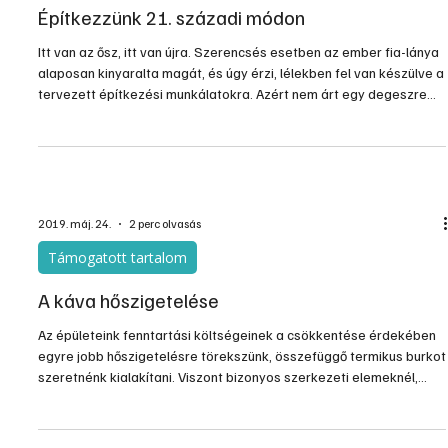
Építkezzünk 21. századi módon
Itt van az ősz, itt van újra. Szerencsés esetben az ember fia-lánya
alaposan kinyaralta magát, és úgy érzi, lélekben fel van készülve a
tervezett építkezési munkálatokra. Azért nem árt egy degeszre
tömött pénztárca sem…
2019. máj. 24.
2 perc olvasás
Támogatott tartalom
A káva hőszigetelése
Az épületeink fenntartási költségeinek a csökkentése érdekében
egyre jobb hőszigetelésre törekszünk, összefüggő termikus burkot
szeretnénk kialakítani. Viszont bizonyos szerkezeti elemeknél,
problémás csomópontoknál kompromisszumot kell kötnünk. Ilyen
csomópont a nyílászáró és a főfal csatlakozási pontja is, az
úgynevezett káva hőszigetelése is.