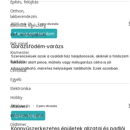
Építés, felújítás
100 éve foglalkozik a magastetőnek nevezhető szerkezetek jó
működőképességének biztosításával.
Otthon,
lakberendezés
2020. máj. 28.
2 perc olvasás
Életmód, egészség
Támogatott tartalom
Kert, növényápolás
Női vonal
Garázsfödém-varázs
Kismester
Szerencsések azok a családi ház tulajdonosok, akiknél a földszinti
Barkács
lakószint alatt pince, műhely vagy mélygarázs célra is jól
kihasználható, méretes helyiségek találhatók. Ezek azonban
Címoldal
többnyire fűtetlenek vagy szobahőmérséklet alatt temperáltak, és
Egyéb
a levegő páratartalom ingadozása is sokkal nagyobb, mint egy
állandóan fűtött térben. Emiatt az épület lakószinti
Elektronika
födémszerkezetének megfelelő, és a nedvességnek is ellenálló
Hobby
hőszigetelése elkerülhetetlenné válik.
Általános
2020. ápr. 21.
2 perc olvasás
Információs oldal
Építés, felújítás
Oldtimer
Könnyűszerkezetes épületek aljzatai és padlói