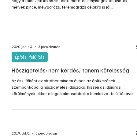
hogy a földszinti lakószint alatt méretes helyiségek találhatók,
melyek pince, mélygarázs, teremgarázs célokra is jól
kihasználhatók. Az esetek döntő többségében ezek a terek
fűtetlenek vagy szobahőmérséklet alatt temperáltak, emiatt az
épület lakószinti födémszerkezetének megfelelő hőszigetelése
elkerülhetetlen.
2020. jan. 13.
3 perc olvasás
Építés, felújítás
Hőszigetelés: nem kérdés, hanem kötelesség
Az ősz, főként az október minden évben az építkezések
szempontjából a hőszigetelés időszaka, hiszen az időjárási
körülmények ekkor a legalkalmasabbak a homlokzat felújításával
kapcsolatos feladatok elvégzéséhez. A szakértők szerint azonban
a teljes körű hőszigeteléshez ennél többre van szükség: modern,
jó hőmegtartó képességgel rendelkező nyílászárók és átszelelés-
mentes tetőszerkezet nélkül továbbra is számolnunk kell télen az
elillanó, nyáron pedig a bekúszó hővel.
2019. okt. 8.
3 perc olvasás