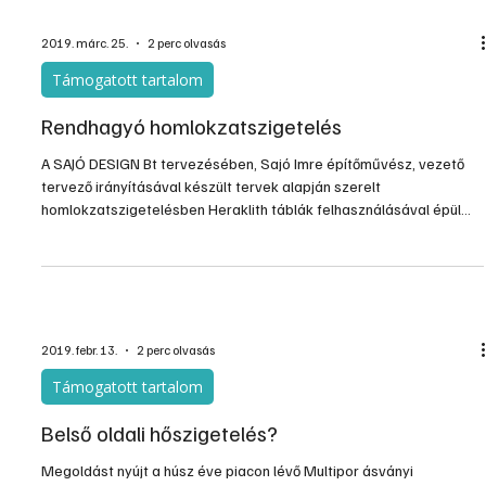
utólagos homlokzatszigetelésnél gyakran nem építenek
2019. márc. 25.
2 perc olvasás
Támogatott tartalom
Rendhagyó homlokzatszigetelés
A SAJÓ DESIGN Bt tervezésében, Sajó Imre építőművész, vezető
tervező irányításával készült tervek alapján szerelt
homlokzatszigetelésben Heraklith táblák felhasználásával épül
Fehérgyarmaton a Kölcsey Ferenc Református Általános Iskola.
2019. febr. 13.
2 perc olvasás
Támogatott tartalom
Belső oldali hőszigetelés?
Megoldást nyújt a húsz éve piacon lévő Multipor ásványi