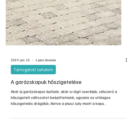
2019. jan. 15.
1 perc olvasás
Támogatott tartalom
A garázskapuk hőszigetelése
Akár új garázskaput építünk, akár a régit cseréljük, célszerű a
hőszigetelt változatot beépíttetnünk, ugyanis az utólagos
hőszigetelés drágább, illetve a plusz súly miatt a kapu