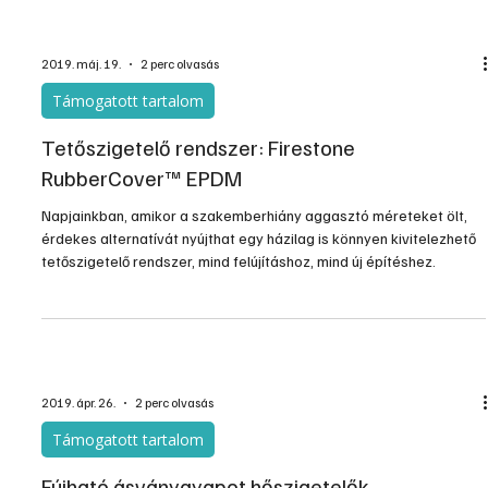
2019. máj. 19.
2 perc olvasás
Támogatott tartalom
Tetőszigetelő rendszer: Firestone
RubberCover™ EPDM
Napjainkban, amikor a szakemberhiány aggasztó méreteket ölt,
érdekes alternatívát nyújthat egy házilag is könnyen kivitelezhető
tetőszigetelő rendszer, mind felújításhoz, mind új építéshez.
2019. ápr. 26.
2 perc olvasás
Támogatott tartalom
Fújható ásványgyapot hőszigetelők