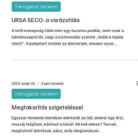
Támogatott tartalom
URSA SECO: a varázsfólia
A tető manapság több mint egy huzatos padlás, amit csak a
kéményseprő lát, vagy a közmondás szerinti „fedél a fejünk
fölött”. A beépített tetőtér az életterünk, minden olyan
követelménnyel, amit például egy egyszintes ház négy falával
szemben is támasztunk.
2019. szept. 24.
2 perc olvasás
Támogatott tartalom
Megtakarítás szigeteléssel
Egyszer mindenki életében elérkezik az idő, amikor úgy érzi,
muszáj felújítani, bővíteni a házát. Mi kell ehhez? Tervek,
megfontolt döntések, pénz, erős idegrendszer…