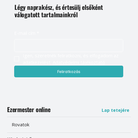
Légy naprakész, és értesülj elsőként
válogatott tartalmainkról
E-mail cím
*
Igen, szeretnék feliratkozni, és elfogadom az 
adatkezelést. 
Adatvédelmi tájékoztató
Feliratkozás
Ezermester online
Lap tetejére