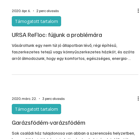
2020. ápr. 6.
2 perc olvasás
Támogatott tartalom
URSA ReFloc: fújjunk a problémára
Vásároltunk egy nem túl jó állapotban lévő, régi építésű,
faszerkezetes tetejű vagy könnyűszerkezetes házikót, és azóta
arról álmodozunk, hogy egy komfortos, egészséges, energia-
hatékony otthont építünk belőle a családunknak. Csak az a gond,
hogy a padlásfödémnél elakadtunk.
2020. márc. 22.
3 perc olvasás
Támogatott tartalom
Garázsfödém-varázsfödém
Sok családi ház tulajdonosa van abban a szerencsés helyzetben,