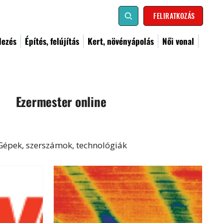
FELIRATKOZÁS
dezés
Építés, felújítás
Kert, növényápolás
Női vonal
Ezermester online
Gépek, szerszámok, technológiák
al
Kismester
Barkács
Címoldal