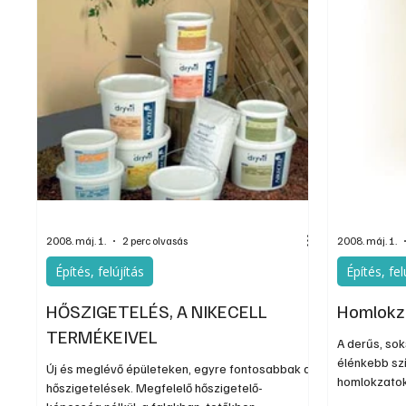
2008. máj. 1.
2 perc olvasás
2008. máj. 1.
Építés, felújítás
Építés, fel
HŐSZIGETELÉS, A NIKECELL
Homlokz
TERMÉKEIVEL
A derűs, so
élénkebb szí
Új és meglévő épületeken, egyre fontosabbak a
homlokzatok
hőszigetelések. Megfelelő hőszigetelő-
fontosak, s