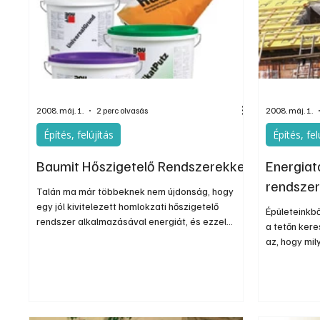
Egyéb
Elektronika
Hobby
Általá
2008. máj. 1.
2 perc olvasás
2008. máj. 1.
Építés, felújítás
Építés, fel
Baumit Hőszigetelő Rendszerekkel
Energiat
rendsze
Talán ma már többeknek nem újdonság, hogy
egy jól kivitelezett homlokzati hőszigetelő
Épületeinkb
rendszer alkalmazásával energiát, és ezzel
a tetőn kere
pénzt takarítunk meg, védjük környezetünket a
az, hogy mil
kisebb energiafelhasználással és káros anyag
használjunk,
kibocsátással.
és hová épít