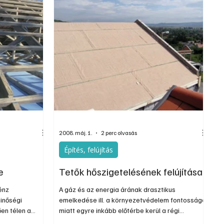
2008. máj. 1.
2 perc olvasás
Építés, felújítás
e
Tetők hőszigetelésének felújítása
énz
A gáz és az energia árának drasztikus
inőségi
emelkedése ill. a környezetvédelem fontossága
en télen a
miatt egyre inkább előtérbe kerül a régi
ső hőmérséklete
tetőterek hőszigetelésének felújítása. Beépített