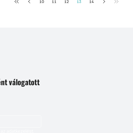
10
11
12
13
14
ént válogatott
Igen, szeretnék feliratkozni, és elfogadom az adatkezelést. 