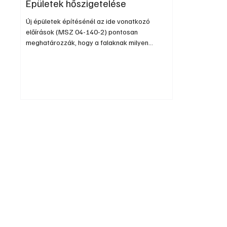
Épületek hőszigetelése
Új épületek építésénél az ide vonatkozó
előírások (MSZ 04-140-2) pontosan
meghatározzák, hogy a falaknak milyen
hőszigetelési tulajdonságoknak kell megfelelnie.
A korszerű falazóanyagok általában meg is
felelnek ezeknek az előírásoknak. A hőszigetelés
rendszerint egy-egy épület felújításakor, illetve a
régi épületek utólagos szigetelésénél jön...