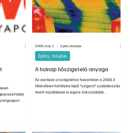
Szerkesztői
Ezermester Extra
2008. máj. 1.
2 perc olvasás
Építés, felújítás
t
A holnap hőszigetelő-anyaga
Az európai országokhoz hasonlóan a 2006 II.
félévében hatályba lépő "szigorú" szabályozás
teken
miatt hazánkban is egyre fokozódóbb
egkeresettebb
hőszigetelési követelményekkel kell számolnunk.
őzetgyapot.
Várhatóan a ma járatos szigetelőanyag-
használási
vastagság közel kétszeresét kellene beépíteni,
ki
vagy magasabb műsza...
ényelnek, mint
se, vagy a
ja közötti