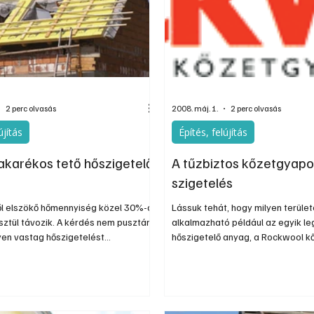
nos
Információs oldal
Oldtimer
Kiadványok
2 perc olvasás
2008. máj. 1.
2 perc olvasás
újítás
Építés, felújítás
akarékos tető hőszigetelő
A tűzbiztos kőzetgyapo
r
szigetelés
ől elszökő hőmennyiség közel 30%-a
Lássuk tehát, hogy milyen terüle
sztül távozik. A kérdés nem pusztán
alkalmazható például az egyik l
yen vastag hőszigetelést
hőszigetelő anyag, a Rockwool k
 hanem az is, hogy milyen anyagból
Vannak természetesen olyan fel
sük azt be.
területei, melyek speciális műsza
felszereltséget és szaktudást ig
például a lapostetők hőszigetelé
panelos épületek két vasbeton hé