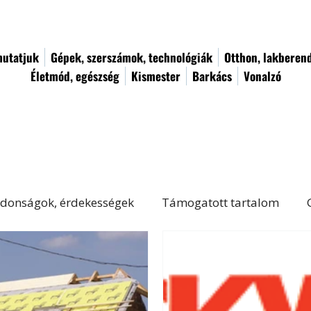
utatjuk
Gépek, szerszámok, technológiák
Otthon, lakberen
Életmód, egészség
Kismester
Barkács
Vonalzó
donságok, érdekességek
Támogatott tartalom
Életmód, egészség
Kert, növényápolás
Női von