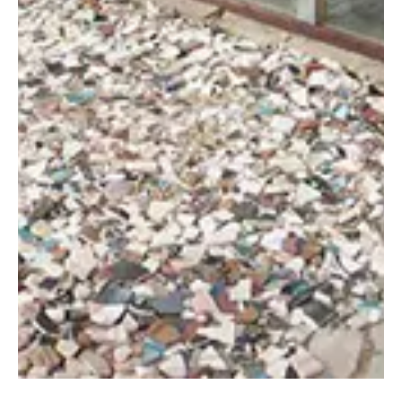
A tetőtér, ahol minden fok, hang és teljesítmény
számít
A legtöbb felújítás ott kezdődik, ahol a legtöbb hő elillan: a tetőnél.
Itt dől el, mennyire lesz gazdaságos a fűtés, mennyire marad
hűvös nyáron a hálószoba, és milyen gyorsan reagál a ház a
hőmérséklet-változásokra. Tetőtér. Mindig „külön világ” egy házon
belül. Nyáron ez melegszik fel a leggyorsabban, télen pedig ez hűl
ki a leghamarabb. Élhetősége döntő abban, mennyire lesz
otthonunk energiatakarékos, kényelmes és hosszú távon
egészséges. Nem véletlen, hogy egyre több ház