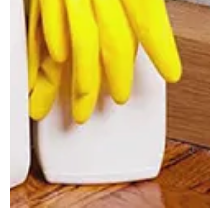
márc. 10.
2 perc olvasás
Építés, felújítás
Mi is az a tömegfal?
A tömegfal egy jó hővezető-képességű, nagy tömegű fal, melynek
nap felé néző oldala hőelnyelő felület, és a hőveszteségek
csökkentése érdekében üvegezéssel burkolt. Szerkezetileg egy
masszív külső falból (a „tömegfal”) és az elé épített üvegezésből
áll. Ezt mozgatható árnyékoló szerkezet egészíti ki. A tömegfal