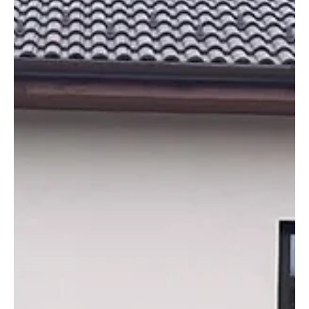
máj. 20.
4 perc olvasás
Támogatott tartalom
A modern épített környezet 4 fő pillére
Az egyre szigorúbb EU s energiahatékonysági szabályok miatt már
világszerte érezhető egy új trend. Az építkezők szemében olyan
hőszigetelési megoldások kerülnek előtérbe, amelyek rövid távú
megtérülés mellett hosszú távon is biztonságosan teljesítenek, és
emellett környezettudatosak.