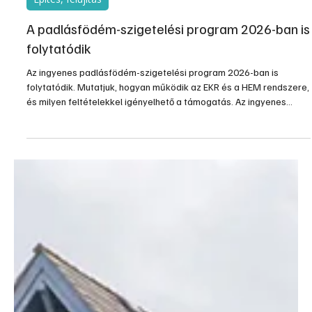
júl. 20.
3 perc olvasás
Építés, felújítás
A padlásfödém-szigetelési program 2026-ban is
folytatódik
Az ingyenes padlásfödém-szigetelési program 2026-ban is
folytatódik. Mutatjuk, hogyan működik az EKR és a HEM rendszere,
és milyen feltételekkel igényelhető a támogatás. Az ingyenes
padlásfödém-szigetelési program 2026-ban is folytatódik, a
kormányzati célkitűzések szerint 2027 végéig. A program