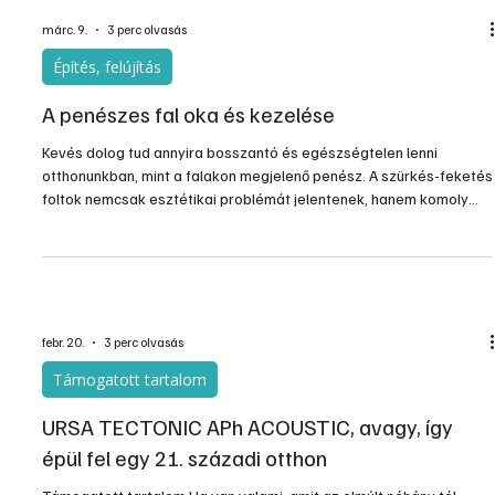
külső felületét nagy elnyelőképességű, „sötét” színezéssel,
felületképzéssel látják el. Itt történik a sugárzó hő elnyelése,
amelyet a nagy tömegű fal tárol, és késlel