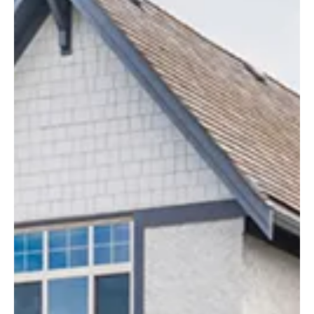
keretében önerő, hitel és jövedelemvizsgálat nélkül, 25 cm vastag
üveggyapot szigetelés kerül a padlásra, ami 20-30%-os fűtési
megtakarítást eredményezhet. A népszerű projekt keretébe