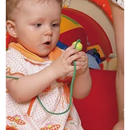
máj. 20.
4 perc olvasás
Támogatott tartalom
A szomszéd háza mindig „zöldebb”…
Mitől lesz egy otthon valóban fenntartható – és mi köze van mind
ehhez a szigetelésnek? Sokunkban van egy ismerős érzés: télen a
szomszéd házában mintha mindig kellemesebb lenne a
hőmérséklet: nyáron kevésbé forrósodik fel az épület, és közben
arról mesél, hogy a rezsiszámlája is alacsonyabb lett. „Biztos
napeleme van” – gondoljuk. Vagy „megint valami új trendbe vágott
bele”. Pedig gyakran egészen egyszerű a magyarázat. A
szomszéd háza nem csak látszólag zöldebb, hanem tényle