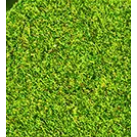
máj. 20.
2 perc olvasás
Támogatott tartalom
Homlokzati hőszigetelés
A weberpas topDRY szerepe a tartós felújításban: a homlokzat az