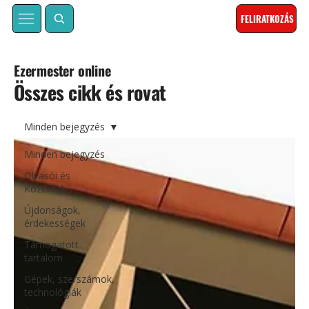
FELIRATKOZÁS
Ezermester online
Összes cikk és rovat
Minden bejegyzés
Minden bejegyzés
Olvasói és
Közérdekű
Újdonságok,
érdekességek
Támogatott
tartalom
Gépek, szerszámok,
technológiák