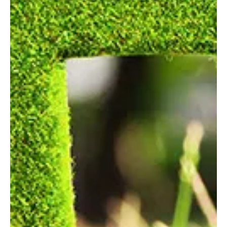
épület „védőpajzsa”: egyszerre felel az energiahatékonyságért, a
tartósságért és az esztétikáért. Egy felújítás vagy új építés során
ezért nem mindegy, milyen anyagokból építjük fel, és hogy ezek
mennyire illeszkednek egymáshoz. A korszerű hőszigetelési
rendszerek – köztük a Weber teljes homlokzati megoldásai –
éppen ezért rendszerben értelmezhetők igazán: akkor működnek
hosszú távon, ha minden réteg összehangolt