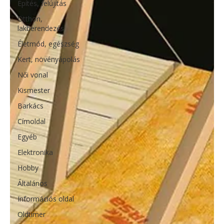
Építés, felújítás
Otthon,
lakberendezés
Életmód, egészség
Kert, növényápolás
Női vonal
Kismester
Barkács
Címoldal
Egyéb
Elektronika
Hobby
Általános
Információs oldal
Oldtimer