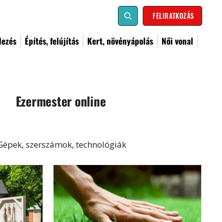
FELIRATKOZÁS
dezés
Építés, felújítás
Kert, növényápolás
Női vonal
Ezermester online
Gépek, szerszámok, technológiák
al
Kismester
Barkács
Címoldal