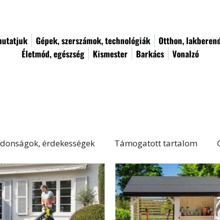
utatjuk
Gépek, szerszámok, technológiák
Otthon, lakberen
Életmód, egészség
Kismester
Barkács
Vonalzó
donságok, érdekességek
Támogatott tartalom
Életmód, egészség
Kert, növényápolás
Női von