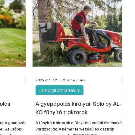
és újra teljes értékű zöld szőnyege legyen a
kertnek.
2025. máj. 12.
2 perc olvasás
Támogatott tartalom
olás
A gyepápolás királyai: Solo by AL-
KO fűnyíró traktorok
fajta gondozást
A fűnyíró traktorok a fűnyírást valódi élménnyé
el. Az utóbbi
varázsolják. A német tervezésű és osztrák