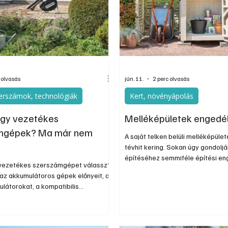
nos
Információs oldal
Oldtimer
Kiadványok
 olvasás
jún. 11.
2 perc olvasás
erszámok, technológiák
Kert, növényápolás
agy vezetékes
Melléképületek engedél
mgépek? Ma már nem
A saját telken belüli melléképül
tévhit kering. Sokan úgy gondolj
építéséhez semmiféle építési en
vezetékes szerszámgépet válassz?
szükség; oda és azt építenek, am
az akkumulátoros gépek előnyeit, a
akarnak. A valóság ennél azért á
ulátorokat, a kompatibilis
garázs, műhely, tároló, sufni épí
 és a brushless motorok előnyeit.
általános szabályok és helyi önk
toros szerszámgépek az elmúlt
rendeletek is. Aki ilyen építést te
si fejlődésen mentek keresztül, így
előtte tájékozódik.