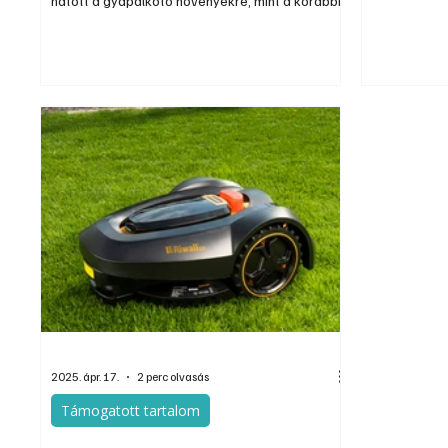
hatott a gyapalkotó növényekre, mint a korábbi
azonnal meg
enyhe telek. Bár éghajlatunkon az ilyen tél
kerüljük a g
kellene, hogy természetes legyen, a fű sok
öntözését. 
helyen tavaszra elsárgul, bebarnul, azaz nem
gyep még a 
vegetációban zölden telelt át, mint az elmúlt
nehezen fogj
években.
távollét ala
2025. ápr. 17.
2 perc olvasás
Támogatott tartalom