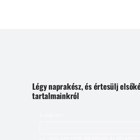
Légy naprakész, és értesülj elsők
tartalmainkról
E-mail cím
*