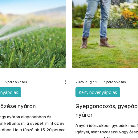
os felhasználási területen felveszik
a vezetékes modellekkel. A korszerű
ológia, a nagyobb kapacitású
ok és az egységes akkumulátor-
révén egyre többen választjá
3 perc olvasás
2025. aug. 11.
3 perc olvasás
ényápolás
Kert, növényápolás
tözése nyáron
Gyepgondozás, gyepáp
nyáron
hogy nyáron alaposabban és
 kell öntözni a gyepet, mint az év
A nyári időszakban gyepünk más
akában. Ha a fűszálak 15-20 perccel
igényel, mint tavasszal vagy őssz
pés után nem egyenesednek fel,