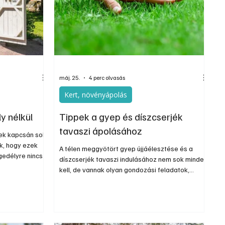
Szerkesztői
Ezermester Extra
máj. 25.
4 perc olvasás
Kert, növényápolás
y nélkül
Tippek a gyep és díszcserjék
tavaszi ápolásához
etek kapcsán sok
ák, hogy ezek
A télen meggyötört gyep újjáélesztése és a
gedélyre nincs
díszcserjék tavaszi indulásához nem sok minden
it csak
kell, de vannak olyan gondozási feladatok,
rnyaltabb,
melyeket nem célszerű kihagyni. A tavasz
tésére is vannak
beköszöntével elérkezik a gyepfelületek
ormányzati
megszépítésének ideje is. Néhány szabály
rvez, az jobb, ha
betartásával és pár művelettel megoldható,
hogy a pázsit gyorsan regenerálódjon a tél után