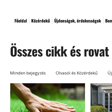
Főoldal
Közérdekű
Újdonságok, érdekességek
Bem
Összes cikk és rovat
Minden bejegyzés
Olvasói és Közérdekű
Új
Építés, felújítás
Otthon, lakberendezés