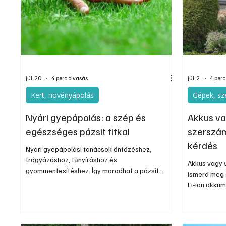
Egyéb
Elektronika
Hobby
Általá
júl. 20.
4 perc olvasás
júl. 2.
4 perc
Kert, növényápolás
Gépek, sz
Nyári gyepápolás: a szép és
Akkus v
egészséges pázsit titkai
szerszá
kérdés
Nyári gyepápolási tanácsok öntözéshez,
trágyázáshoz, fűnyíráshoz és
Akkus vagy 
gyommentesítéshez. Így maradhat a pázsit
Ismerd meg 
egészséges és üde a hőségben is. A sikeres
Li-ion akkum
nyári gyepfenntartás alapja a helyes öntözés, a
rendszereket
megfelelő tápanyag-utánpótlás, az optimális
Az akkumulá
nyírási magasság és a gyomok visszaszorítása.
években óriá
A nyári időszak a gyep számára az egyik