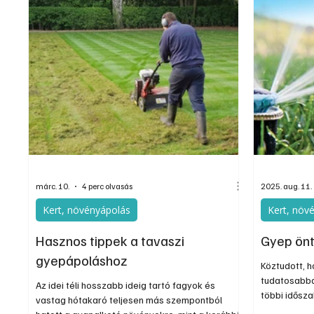
ma már szám
legnagyobb kihívást jelentő évszak. A magas
a versenyt 
hőmérséklet, az intenzív napsugárzás, az
Li-ion techn
időszakos csapadékhiány és a fokozott
akkumulátor
használat egyaránt stresszh
platformok 
márc. 10.
4 perc olvasás
2025. aug. 11.
Kert, növényápolás
Kert, növ
Hasznos tippek a tavaszi
Gyep ön
gyepápoláshoz
Köztudott, 
tudatosabban
Az idei téli hosszabb ideig tartó fagyok és
többi idősz
vastag hótakaró teljesen más szempontból
a gyepre lé