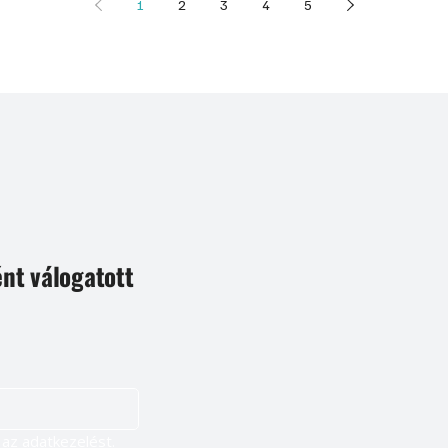
1
2
3
4
5
ént válogatott
Igen, szeretnék feliratkozni, és elfogadom az adatkezelést. 