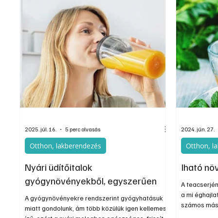
2025. júl. 16.
5 perc olvasás
2024. jún. 27.
Otthon, lakberendezés
Otthon, l
Nyári üdítőitalok
Iható nö
gyógynövényekből, egyszerűen
A teacserjén
a mi éghajla
A gyógynövényekre rendszerint gyógyhatásuk
számos más 
miatt gondolunk, ám több közülük igen kellemes
is alkalmas 