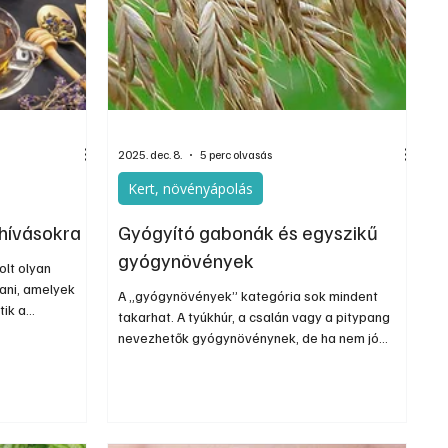
Szerkesztői
Ezermester Extra
2025. dec. 8.
5 perc olvasás
Kert, növényápolás
ihívásokra
Gyógyító gabonák és egyszikű
gyógynövények
olt olyan
ani, amelyek
A „gyógynövények” kategória sok mindent
tik a
takarhat. A tyúkhúr, a csalán vagy a pitypang
torokfájás,
nevezhetők gyógynövénynek, de ha nem jó
t. Többféle
helyen nőnek és nem jókor, akkor
 melyekből akár
gyomnövények. Sok gyógyhatású növény van az
knek
egyszikűek csoportjában is, melyekről ritkábban
dekében javasolt
esik szó, pedig sok kedvező hatásuk van, sőt
akosan
még a gabonák között is bőven akad