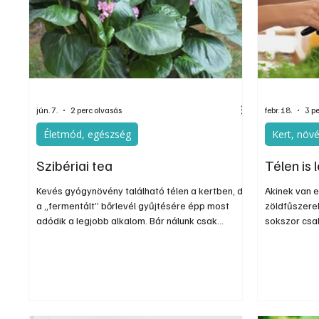
Egyéb
Elektronika
Hobby
Általá
jún. 7.
2 perc olvasás
febr. 18.
3 p
Életmód, egészség
Kert, növ
Szibériai tea
Télen is
Kevés gyógynövény található télen a kertben, de
Akinek van e
a „fermentált” bőrlevél gyűjtésére épp most
zöldfűszerek
adódik a legjobb alkalom. Bár nálunk csak
sokszor csa
dísznövényként ismert érdemes más oldalával is
ennek nem ke
megismerkedni. Kezdjük a napot egy élénkítő
bemenekíthe
szibériai teával. Vagy ha délután csökken a
lelkesedésünk, folytassuk a napot a bőrlevélből
készített forró ital által biztosított lendülettel.