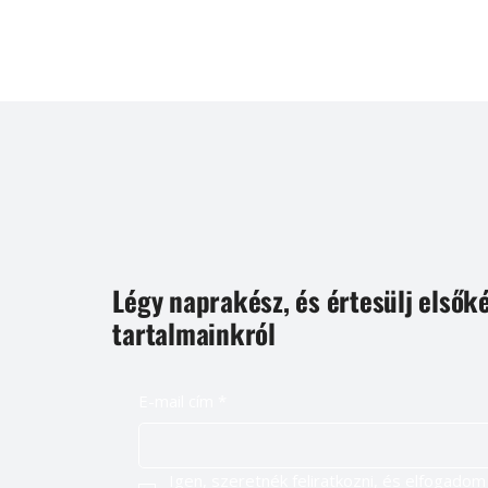
Légy naprakész, és értesülj elsők
tartalmainkról
E-mail cím
*