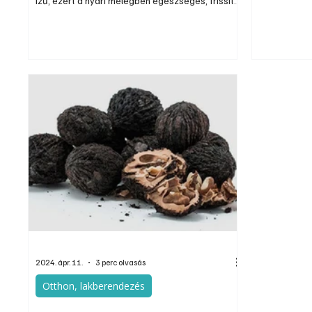
ízű, ezért a nyári melegben egészséges, frissítő
mutatnak és
üdítőitalok alapanyagai is lehetnek.
akár forró i
elkészíthető
vásárolt üdí
kerülnek, ha
növényeiből,
kiváló, és a
2024. ápr. 11.
3 perc olvasás
Otthon, lakberendezés