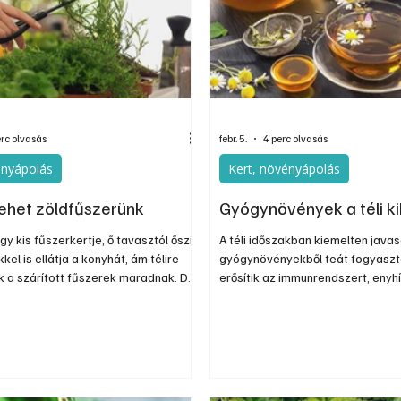
nos
Információs oldal
Oldtimer
Kiadványok
erc olvasás
febr. 5.
4 perc olvasás
ényápolás
Kert, növényápolás
 lehet zöldfűszerünk
Gyógynövények a téli k
gy kis fűszerkertje, ő tavasztól őszig
A téli időszakban kiemelten javas
kel is ellátja a konyhát, ám télire
gyógynövényekből teát fogyaszt
k a szárított fűszerek maradnak. De
erősítik az immunrendszert, enyhí
ll így lennie, most még
meghűléses tüneteket (köhögés, 
tünk néhány növényt a fagyok elől.
láz), és átmelegítik a szervezete
növényfaj herbája alkalmas erre,
teakeverék is készíthető ízlésün
megfelelően. A legjobb hatás ér
a gyógyteák fogyasztását idősz