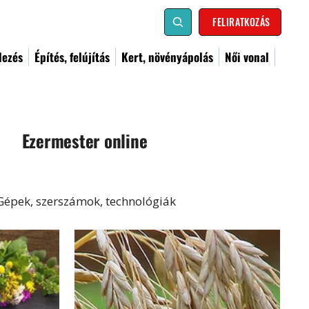
FELIRATKOZÁS
dezés
Építés, felújítás
Kert, növényápolás
Női vonal
Ezermester online
Gépek, szerszámok, technológiák
al
Kismester
Barkács
Címoldal