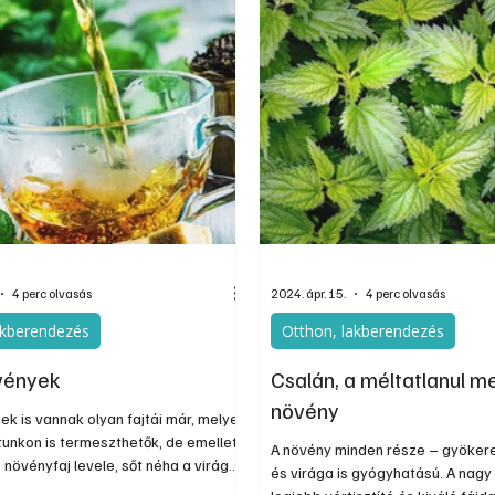
váltogatni. Kisebb gyermekeknek 
gyógynövényes szirup formájában
útifű
4 perc olvasás
2024. ápr. 15.
4 perc olvasás
akberendezés
Otthon, lakberendezés
vények
Csalán, a méltatlanul me
növény
ek is vannak olyan fajtái már, melyek
tunkon is termeszthetők, de emellett
A növény minden része – gyökere,
növényfaj levele, sőt néha a virága
és virága is gyógyhatású. A nagy
teakészítésre. Ezek a díszkertben jól