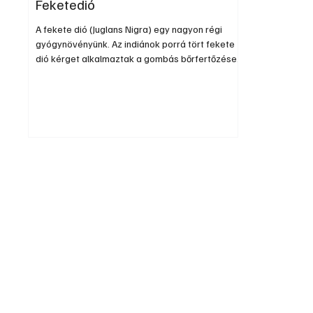
Feketedió
A fekete dió (Juglans Nigra) egy nagyon régi
gyógynövényünk. Az indiánok porrá tört fekete
dió kérget alkalmaztak a gombás bőrfertőzések
és bélférgesség gyógyítására. A cherokee
törzsbeliek pedig a feketedió-termésburkot
addig főzték, amíg a főzet besűrűsödött.
Ilyenkor külsőleg alkalmazták, borogatásként.