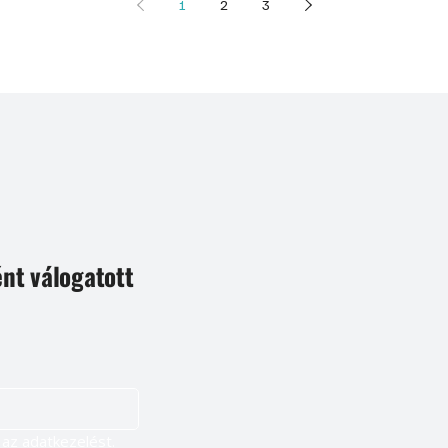
1
2
3
ént válogatott
Igen, szeretnék feliratkozni, és elfogadom az adatkezelést. 