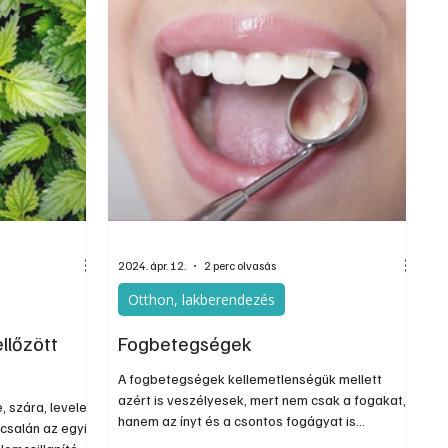
hígítva, vagy
gyógyhatású.
 (pl. lándzsás
2024. ápr. 12.
2 perc olvasás
Otthon, lakberendezés
llőzött
Fogbetegségek
A fogbetegségek kellemetlenségük mellett
azért is veszélyesek, mert nem csak a fogakat,
 szára, levele
hanem az ínyt és a csontos fogágyat is
 csalán az egyik
érinthetik. Célszerű ilyen esetben minél előbb