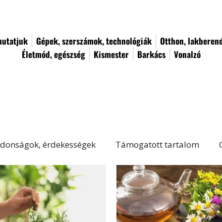
utatjuk
Gépek, szerszámok, technológiák
Otthon, lakberen
Életmód, egészség
Kismester
Barkács
Vonalzó
donságok, érdekességek
Támogatott tartalom
Életmód, egészség
Kert, növényápolás
Női von