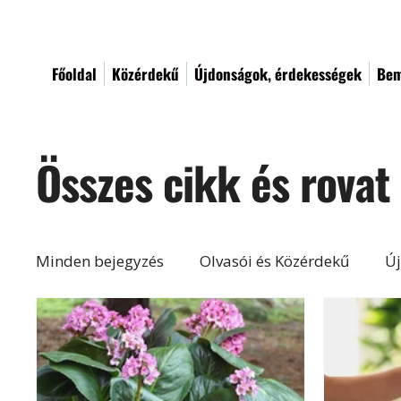
Főoldal
Közérdekű
Újdonságok, érdekességek
Bem
Összes cikk és rovat
Minden bejegyzés
Olvasói és Közérdekű
Új
Építés, felújítás
Otthon, lakberendezés