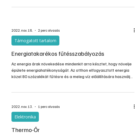
Gépek, szerszámok, technológiák
A fűtővíz optimális hőmérséklete
A régebbi gázkazánoknál viszonylag egyszerűen lehet állítani a
fűtővíz hőmérsékletét, és akinek ezt egyszer megmutatták, az
gyakran bele is avatkozik a fűtésbe. A korszerűbb készülékeknél
ez már nem mindig lehetséges, és talán nem is baj, az automatika
jobban végzi a dolgát, mint mi – érzésre.
2022. nov. 18.
2 perc olvasás
Támogatott tartalom
Energiatakarékos fűtésszabályozás
Az energia árak növekedése mindenkit arra késztet, hogy növelje
épülete energiahatékonyságát. Az otthon elfogyasztott energia
közel 80 százalékát fűtésre és a meleg víz előállítására használjuk
fel, így az egyik legnagyobb megtakarítást a fűtési költség