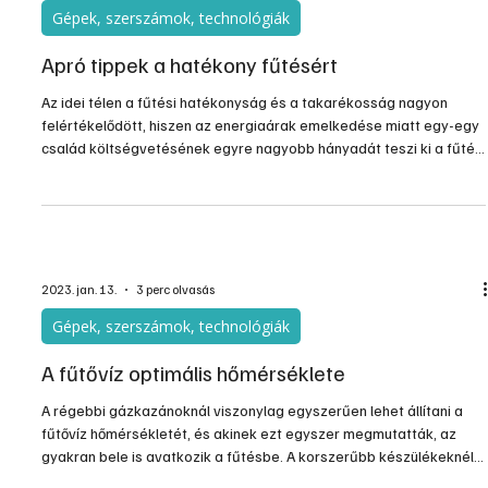
és hatékony legyen? Nos, ezek a szempontok nem ellentétesek
egymással, sőt az okosfűtés csak kisebb részben szolgálja a
kényelmet, és sokkal nagyobb részben a gazdaságosságot. Az
okosfűtés ugyanis komoly szerepet játszik energiatakarékossági
szempontból is. Az intelligens rendszerekkel jelentősen javíthatunk
a fűtési energia felhasználásán. Ezáltal pedig a rezsit is jelentős
mértékben csökkenthetjük.
2023. jan. 13.
4 perc olvasás
Gépek, szerszámok, technológiák
Apró tippek a hatékony fűtésért
Az idei télen a fűtési hatékonyság és a takarékosság nagyon
felértékelődött, hiszen az energiaárak emelkedése miatt egy-egy
család költségvetésének egyre nagyobb hányadát teszi ki a fűtési
költség.
2023. jan. 13.
3 perc olvasás