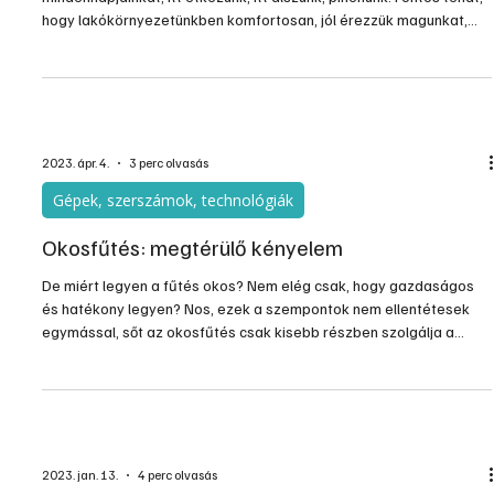
segítségével a villamos energia költségek akár 20&nbs...
2023. nov. 15.
3 perc olvasás
Gépek, szerszámok, technológiák
Tippek a fűtési számla kordában tartásához
Az otthonunk a legfontosabb környezetünk, itt éljük
mindennapjainkat, itt étkezünk, itt alszunk, pihenünk. Fontos tehát,
hogy lakókörnyezetünkben komfortosan, jól érezzük magunkat,
amihez alapvetően hozzátartozik a mindenkor optimális
hőmérséklet biztosítása is. Ráadásul úgy, hogy az a lehető
legkevesebbe kerüljön. Mindezekhez nagyban hozzájárulnak a jó
minőségű, nagy tudású termosztátok, és azok helyes használata.
2023. ápr. 4.
3 perc olvasás
Gépek, szerszámok, technológiák
Okosfűtés: megtérülő kényelem
De miért legyen a fűtés okos? Nem elég csak, hogy gazdaságos