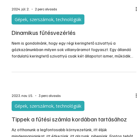
A fűtéssel kapcsolatban mindenkinek vannak módszerei,
elméletei, melyeket saját otthonában alkalmaz. Ezek között
vannak kézenfekvő, egyszerű elvek is, és vannak elterjedt tévhitek
is, melyek szájról szájra tovább is terjednek, így már nehezebb
felismerni, hogy a jól hangzó elmélet sántít. A lényeg persze
kézenfekvő, a lakás minden helyiségében olyan hőfok legyen, ami
ott éppen szükséges. Ne legyen fölöslegesen meleg sehol, de a
spórolás komfortérzetünk rovására se menjen, és
2024. júl. 2.
2 perc olvasás
Gépek, szerszámok, technológiák
Dinamikus fűtésvezérlés
Nem is gondolnánk, hogy egy régi keringtető szivattyú a
gázkazánunkban milyen sok villanyáramot fogyaszt. Egy állandó
fordulatú keringtető szivattyú csak két állapotot ismer, működik
vagy nem működik. Nincs tekintettel arra, hogy mekkora a fűtési
igény, mennyi a fűtővíz hőfoka, és milyen áramlási sebességre
lenne szükség optimálisan a fűtésrendszerben. De nem kéne
ennek törvényszerűen így lennie. A dinamikus vezérlés