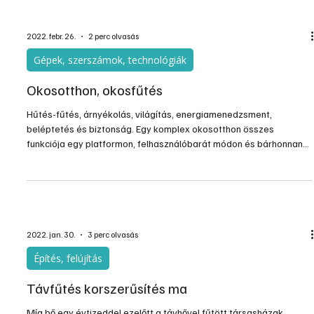
ben
A magyar lakosság igénye az okos megoldások iránt a hűtés és a
fűtés téren is egyre inkább nő, ez pedig nem csak az építkezőkre,
hanem a felújítókra is igaz. De nem csak kényelmesebb otthonokra
vágyunk, hanem szeretnénk az idei évet – az egyre
szélsőségesebb időjárási viszonyok ellenére is – alacsonyabb
fűtés-hűtés számlával zárni. A Wavin szakértői szerint 2022-ben
az okos felületfűtési és hűtési rendszerek további térnyerése
várható, az év slágere pedig a régebbi fűtési ren
2022. febr. 26.
2 perc olvasás
Gépek, szerszámok, technológiák
Okosotthon, okosfűtés
Hűtés-fűtés, árnyékolás, világítás, energiamenedzsment,
beléptetés és biztonság. Egy komplex okosotthon összes
funkciója egy platformon, felhasználóbarát módon és bárhonnan
elérhetően.