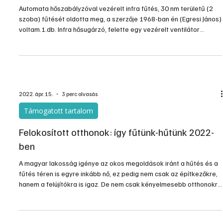
csökkentésével érhetjük el.
2022. nov. 13.
1 perc olvasás
Elektronika
Thermo-Őr
Automata hőszabályzóval vezérelt infra fűtés, 30 nm területű (2
szoba) fűtését oldotta meg, a szerzője 1968-ban én (Egresi János)
voltam.1.db. Infra hősugárzó, felette egy vezérelt ventilátor
segítette, vezérléssel a szoba hőmérsékletét. A 220V-os
fűtőtestet és a ventilátort tartalmazott, a beállított hőmérsékleten
tartotta a szobák hőmérsékletét. A fűtőtestet és a ventilátort
mágnes-kapcsolók kapcsolgatták. 3 éven keresztül használtuk
akkor.
2022. ápr. 15.
3 perc olvasás
Támogatott tartalom
Felokosított otthonok: így fűtünk-hűtünk 2022-