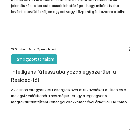
2022. jan. 30.
3 perc olvasás
Építés, felújítás
Távfűtés korszerűsítés ma
Míg bő egy évtizeddel ezelőtt a távhővel fűtött társasházak
jelentős része kereste annak lehetőségét, hogy miként tudna
leválni a távfűtésről, és egyedi vagy központi gázkazánra átállni,
mára szinte szóba sem jön ez a technológia. A tapasztalatok és a
külföldi példák is azt mutatják, hogy a távhő az egyik
legkorszerűbb fűtési megoldások egyike, ha megfelelően
szabályozható.
2021. dec. 15.
2 perc olvasás
Támogatott tartalom
Intelligens fűtésszabályozás egyszerűen a
Resideo-tól