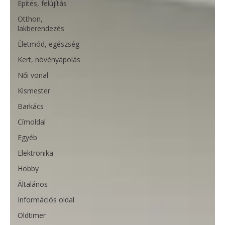
Építés, felújítás
Otthon,
lakberendezés
Életmód, egészség
Kert, növényápolás
Női vonal
Kismester
Barkács
Címoldal
Egyéb
Elektronika
Hobby
Általános
Információs oldal
Oldtimer