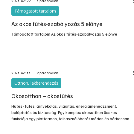
Az otthon elfogyasztott energia közel 80 százalékát a fűtés és a
melegvíz előállítására használjuk fel, így a legnagyobb
megtakarítást fűtési költségei csökkentésével érheti el. Ha fontos
Önnek a spórolás, de nem szeretne lemondani a kényelméről,
olvasson tovább és megmutatjuk, hogyan lehet Önnek is
energiatakarékos és komfortos fűtése egyszerre!
2021. okt. 22.
1 perc olvasás
Támogatott tartalom
Az okos fűtés-szabályozás 5 előnye
Támogatott tartalom Az okos fűtés-szabályozás 5 előnye
2021. okt. 11.
2 perc olvasás
Otthon, lakberendezés