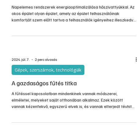
2024. nov. 25.
3 perc olvasás
Gépek, szerszámok, technológiák
Okosépület
Napelemes rendszerek energiaoptimalizálása hőszivattyúkkal. Az
okos épület olyan épület, amely az épület felhasználóinak
komfortját szem előtt tartva a felhasználók igényeihez illeszkedve
működik. Figyelembe veszi a közműhálózat jelzéseit. A
felhasználói és közműhálózati igényekhez történő
alkalmazkodását információs és kommunikációs technológiák és
elektronikus rendszerek segítik elő.
2024. júl. 7.
2 perc olvasás
Gépek, szerszámok, technológiák
A gazdaságos fűtés titka