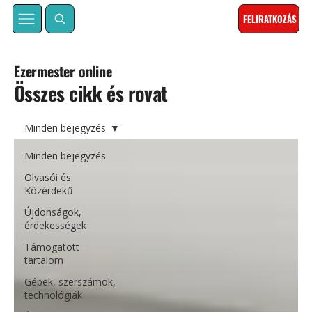
FELIRATKOZÁS
Ezermester online
Összes cikk és rovat
Minden bejegyzés
Minden bejegyzés
Olvasói és
Közérdekű
Újdonságok,
érdekességek
Támogatott
tartalom
Gépek, szerszámok,
technológiák