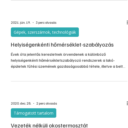
Okosotthon – okosfűtés
Hűtés- fűtés, árnyékolás, világítás, energiamenedzsment,
beléptetés és biztonság. Egy komplex okosotthon összes
funkciója egy platformon, felhasználóbarát módon és bárhonnan
elérhetően. Ezt hozza tető alá az Uponor és a Chameleon együtt.
2021. jún. 19.
3 perc olvasás
Gépek, szerszámok, technológiák
Helyiségenkénti hőmérséklet-szabályozás
Évek óta jelentős keresletnek örvendenek a különböző
helyiségenkénti hőmérsékletszabályozó rendszerek a lakó­
épületek fűtési üzemének gazdaságosabbá tétele, illetve a beltéri
helyiséghőmérsékletek saját igények alapján történő
szabályozhatóságának érdekében.