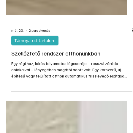
máj. 20.
2 perc olvasás
Támogatott tartalom
Szellőztető rendszer otthonunkban
Egy régi ház, lakás folyamatos légcseréje – rosszul záródó
ablakaival – lényegében magától adott volt. Egy korszerű, új
építésű vagy felújított otthon automatikus frisslevegő ellátása
viszont nem megfelelő. Nyitogathatjuk persze az ablakokat
rendszeresen, és az elhasznált levegővel a fűtési energiát is
kiengedhetjük, vagy ezt elhanyagolva bágyadtan szenvedünk a
felgyülemlett széndioxidban és nézhetjük, hogy alakul ki a penész
a falakon. Egyik sem jó! Az igazi megoldás a szabá