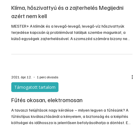
Klíma, hőszivattyú és a zajterhelés Megijedni
azért nem kell
MESTER+ A klímák és a levegő-levegő, levegő-víz hőszivattyúk
terjedése kapcsán új problémával találjuk szembe magunkat, a
külső egységek zajterhelésével. A szomszéd számára bizony nem
mindig kellemes, ha a közeli falon, vagy a kerítés mellet
folyamatosan duruzsol a gép. Egy levegős hőszivattyú esetén
talán a legfontosabb összehasonlítási kritérium a befoglaló méret,
a zajterhelés, illetve a hatásfok/hatékonyság. A végfelhasználók
szeretik a COP/S...
2021. ápr. 12.
1 perc olvasás
Támogatott tartalom
Fűtés okosan, elektromosan
A tavaszi felújítások nagy kérdése – milyen legyen a fűtésünk? A
fűtéstípus kiválasztásánál a kényelem, a biztonság és a kiépítés
költségei és időhossza is jelentősen befolyásolhatja a döntést. Egy
fűtés felújítás nem olcsó dolog, ezért fontos, hogy az