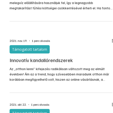
melegvíz előállítására használjuk fel, így a legnagyobb
megtakarítást fűtési költségei csökkentésével érheti el. Ha fontos
Önnek a spórolás, de nem szeretne lemondani a kényelméről,
olvasson tovább és megmutatjuk, hogyan lehet Önnek is
energiatakarékos és komfortos fűtése egyszerre!
2021. nov. 19.
1 perc olvasás
Támogatott tartalom
Innovatív kandallórendszerek
Az „otthon lenni” kifejezés radikálisan változott meg az elmúlt
években! Ám az a trend, hogy szívesebben maradunk otthon már
korábban megfigyelhető volt, hiszen az online vásárlásnak, a
szünet nélkül áramló, digitális információknak köszönhetően
kevesebb okunk volt arra, hogy elhagyjuk a házunkat, mint tíz-
tizenöt évvel ezelőtt.
2021. okt. 22.
1 perc olvasás