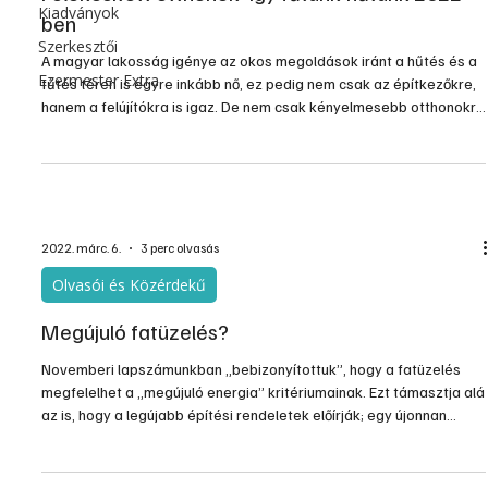
Kiadványok
ben
Szerkesztői
A magyar lakosság igénye az okos megoldások iránt a hűtés és a
Ezermester Extra
fűtés téren is egyre inkább nő, ez pedig nem csak az építkezőkre,
hanem a felújítókra is igaz. De nem csak kényelmesebb otthonokra
vágyunk, hanem szeretnénk az idei évet – az egyre
szélsőségesebb időjárási viszonyok ellenére is – alacsonyabb
fűtés-hűtés számlával zárni. A Wavin szakértői szerint 2022-ben
az okos felületfűtési és hűtési rendszerek további térnyerése
várható, az év slágere pedig a régebbi fűtési ren
2022. márc. 6.
3 perc olvasás
Olvasói és Közérdekű
Megújuló fatüzelés?
Novemberi lapszámunkban „bebizonyítottuk”, hogy a fatüzelés
megfelelhet a „megújuló energia” kritériumainak. Ezt támasztja alá
az is, hogy a legújabb építési rendeletek előírják; egy újonnan
átadott ház fűtési rendszerében hány százalékban kell
szerepelnie megújuló energiának. Ilyenkor persze napra, szélre,
geotermiára gondolunk, de a törvény szerint a fatüzelés is