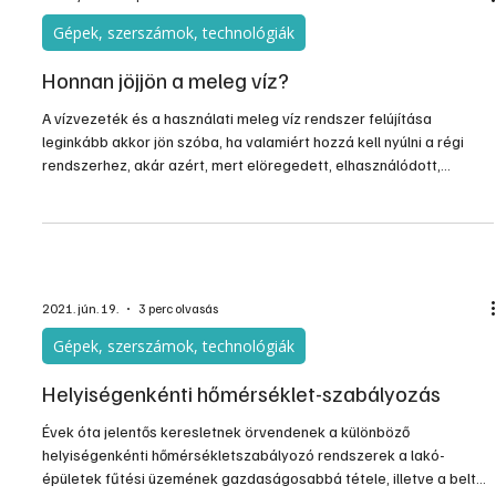
Gépek, szerszámok, technológiák
Honnan jöjjön a meleg víz?
A vízvezeték és a használati meleg víz rendszer felújítása
leginkább akkor jön szóba, ha valamiért hozzá kell nyúlni a régi
rendszerhez, akár azért, mert elöregedett, elhasználódott,
elromlott, akár azért, mert az egész ház komolyabb felújításon,
korszerűsítésen esik majd át. A HMV rendszerek korszerűsítse
most nevesítve van az otthonfelújítási támogatási programban is,
így különösen aktuális ez a kérdés.
2021. jún. 19.
3 perc olvasás
Gépek, szerszámok, technológiák
Helyiségenkénti hőmérséklet-szabályozás
Évek óta jelentős keresletnek örvendenek a különböző
helyiségenkénti hőmérsékletszabályozó rendszerek a lakó­
épületek fűtési üzemének gazdaságosabbá tétele, illetve a beltéri