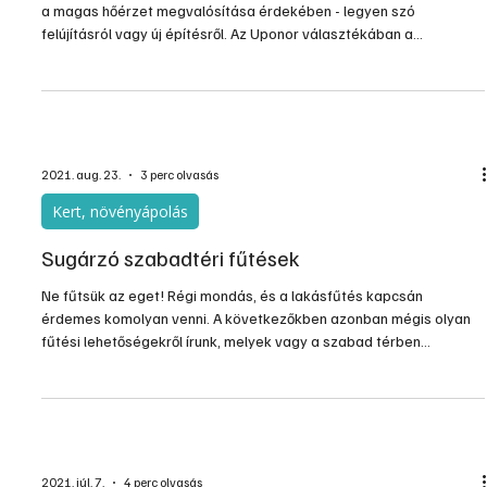
a magas hőérzet megvalósítása érdekében - legyen szó
felújításról vagy új építésről. Az Uponor választékában a
hagyományos nedves rendszerű padlófűtések mellett már
megtalálható az elektromos fűtőszőnyeg is. Hisz van, hogy csa...
2021. aug. 23.
3 perc olvasás
Kert, növényápolás
Sugárzó szabadtéri fűtések
Ne fűtsük az eget! Régi mondás, és a lakásfűtés kapcsán
érdemes komolyan venni. A következőkben azonban mégis olyan
fűtési lehetőségekről írunk, melyek vagy a szabad térben
működnek – teraszokon, kerti szaletliben –, vagy olyan viszonylag
zárt terekben, melyeket akár méretük, akár használati módjuk
miatt nem lehet hagyományos „légfűtéssel” gazdaságosan
felmelegíteni. Ha a levegőt nem tudjuk felfűteni, akkor másoljuk le
a Napot, és forduljunk a sugárzó fűtések felé!
2021. júl. 7.
4 perc olvasás