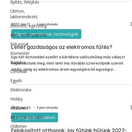
Építés, felújítás
Otthon,
lakberendezés
2022. ápr. 21.
4 perc olvasás
Életmód, egészség
Gépek, szerszámok, technológiák
Kert, növényápolás
Női vonal
Lehet gazdaságos az elektromos fűtés?
Kismester
Egy két évtizeddel ezelőtt a kérdésre valószínűleg más választ
Barkács
fogalmaztunk meg, mint amit ma. Korábbi sztereotípiák szerint
addig, amíg az elektromos áram egységára hő egységre
Címoldal
vonatkoztatva nagyjából 4-szerese a gázénak, aligha lehet
Egyéb
versenyképes a villamos fűtés. De változik a technika, és sajnos
változnak az energiahordozók árarányai is. Még egy-két éve sem
Elektronika
gondoltuk, hogy az európai gázárak az egekbe szöknek.
Hobby
Általános
2022. ápr. 15.
3 perc olvasás
Információs oldal
Támogatott tartalom
Oldtimer
Felokosított otthonok: így fűtünk-hűtünk 2022-