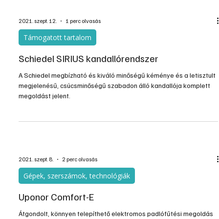
2021. szept. 12.
1 perc olvasás
Támogatott tartalom
Schiedel SIRIUS kandallórendszer
A Schiedel megbízható és kiváló minőségű kéménye és a letisztult
megjelenésű, csúcsminőségű szabadon álló kandallója komplett
megoldást jelent.
2021. szept. 8.
2 perc olvasás
Gépek, szerszámok, technológiák
Uponor Comfort-E
Átgondolt, könnyen telepíthető elektromos padlófűtési megoldás