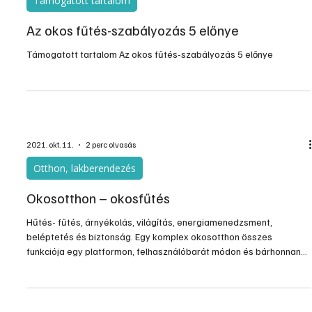
Támogatott tartalom
Az okos fűtés-szabályozás 5 előnye
Támogatott tartalom Az okos fűtés-szabályozás 5 előnye
2021. okt. 11.
2 perc olvasás
Otthon, lakberendezés
Okosotthon – okosfűtés
Hűtés- fűtés, árnyékolás, világítás, energiamenedzsment,
beléptetés és biztonság. Egy komplex okosotthon összes
funkciója egy platformon, felhasználóbarát módon és bárhonnan
elérhetően. Ezt hozza tető alá az Uponor és a Chameleon együtt.