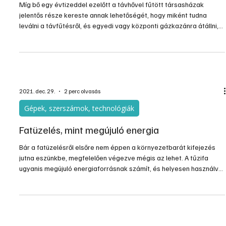
Míg bő egy évtizeddel ezelőtt a távhővel fűtött társasházak
jelentős része kereste annak lehetőségét, hogy miként tudna
leválni a távfűtésről, és egyedi vagy központi gázkazánra átállni,
mára szinte szóba sem jön ez a technológia. A tapasztalatok és a
külföldi példák is azt mutatják, hogy a távhő az egyik
legkorszerűbb fűtési megoldások egyike, ha megfelelően
szabályozható.
2021. dec. 29.
2 perc olvasás
Gépek, szerszámok, technológiák
Fatüzelés, mint megújuló energia
Bár a fatüzelésről elsőre nem éppen a környezetbarát kifejezés
jutna eszünkbe, megfelelően végezve mégis az lehet. A tűzifa
ugyanis megújuló energiaforrásnak számít, és helyesen használva,
korszerű fűtőberendezésekkel versenyképes alternatíva tud lenni
a megújuló energiaforrások területén.