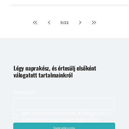
elvárásainknak leginkább megfelelő, olyan megbízhatóan
működtethető, lehetőleg alacsony kiépítési költséggel és kevés
kosszal járó megoldást válasszunk, ami takarékos beállításokkal
irányítható és a jövőben akár fejleszthető is
5
/
21
Légy naprakész, és értesülj elsőként
válogatott tartalmainkról
E-mail cím
*
Igen, szeretnék feliratkozni, és elfogadom az 
adatkezelést. 
Adatvédelmi tájékoztató
Feliratkozás