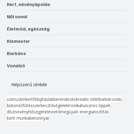
Kert, növényápolás
Női vonal
Életmód, egészség
Kismester
Barkács
Vonalzó
Népszerű címkék
szerszám
kert
felújítás
lakberendezés
kreatív ötlet
barkácsolás
bútor
víz
fűtés
szerkesztőség
elektronika
hasznos tippek
dísznövény
hőszigetelés
tető
megújuló energia
tisztítás
kerti munka
beton
nyár