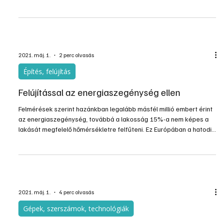
helyiséghőmérsékletek saját igények alapján történő
szabályozhatóságának érdekében.
2021. máj. 1.
2 perc olvasás
Építés, felújítás
Felújítással az energiaszegénység ellen
Felmérések szerint hazánkban legalább másfél millió embert érint
az energiaszegénység, továbbá a lakosság 15%-a nem képes a
lakását megfelelő hőmérsékletre felfűteni. Ez Európában a hatodik
legrosszabb arány. Emellett a háztartások 18%-a jelentős
közüzemi tartozást halmozott fel, ami Európában a legnagyobb
mértékű.
2021. máj. 1.
4 perc olvasás
Gépek, szerszámok, technológiák