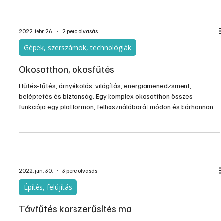
megfelelhet ennek a követelménynek.
2022. febr. 26.
2 perc olvasás
Gépek, szerszámok, technológiák
Okosotthon, okosfűtés
Hűtés-fűtés, árnyékolás, világítás, energiamenedzsment,
beléptetés és biztonság. Egy komplex okosotthon összes
funkciója egy platformon, felhasználóbarát módon és bárhonnan
elérhetően.
2022. jan. 30.
3 perc olvasás
Építés, felújítás
Távfűtés korszerűsítés ma