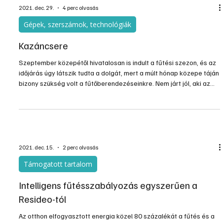
2021. dec. 29.
4 perc olvasás
Gépek, szerszámok, technológiák
Kazáncsere
Szeptember közepétől hivatalosan is indult a fűtési szezon, és az
időjárás úgy látszik tudta a dolgát, mert a múlt hónap közepe táján
bizony szükség volt a fűtőberendezéseinkre. Nem járt jól, aki az
elmúlt hónapokban halogatta gázkazánja ellenőriztetését,
karbantartását, mert mostantól bizony a jó szakemberek minden
perce be lesz táblázva, és a gyors javításokat műszaki és
kereskedelmi problémák is nehezítik.
2021. dec. 15.
2 perc olvasás
Támogatott tartalom
Intelligens fűtésszabályozás egyszerűen a
Resideo-tól
Az otthon elfogyasztott energia közel 80 százalékát a fűtés és a