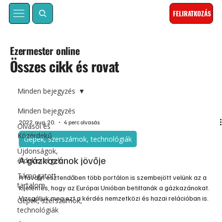
FELIRATKOZÁS
Ezermester online
Összes cikk és rovat
Minden bejegyzés
Minden bejegyzés
2022. aug. 20.
4 perc olvasás
Olvasói és
Közérdekű
Gépek, szerszámok, technológiák
Újdonságok,
A gázkazánok jövője
érdekességek
Támogatott
A tavalyi esztendőben több portálon is szembejött velünk az a
tartalom
kijelentés, hogy az Európai Unióban betiltanák a gázkazánokat.
Vizsgáljuk meg ezt a kérdés nemzetközi és hazai relációban is.
Gépek, szerszámok,
technológiák