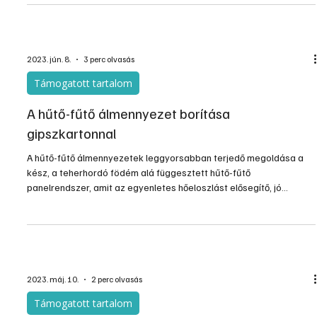
2023. jún. 8.
3 perc olvasás
Támogatott tartalom
A hűtő-fűtő álmennyezet borítása
gipszkartonnal
A hűtő-fűtő álmennyezetek leggyorsabban terjedő megoldása a
kész, a teherhordó födém alá függesztett hűtő-fűtő
panelrendszer, amit az egyenletes hőeloszlást elősegítő, jó
hővezető képességű építőlemez borít. Ezek az építőlemezek azon
túl, hogy segítik a hűtő-fűtő rendszer teljesítményének legjobb
kihasználását, esztétikusak, könnyen és gyorsan – a szárazépítő
technológiában megszokott módon – szerelhetők. A perforált
változatok a hangelnyelésben is nagyon jó mutatókkal rendel
2023. máj. 10.
2 perc olvasás
Támogatott tartalom