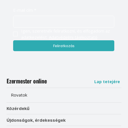
E-mail cím
*
Igen, szeretnék feliratkozni, és elfogadom az 
adatkezelést. 
Adatvédelmi tájékoztató
Feliratkozás
Ezermester online
Lap tetejére
Rovatok
Közérdekű
Újdonságok, érdekességek