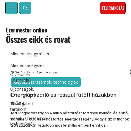
FELIRATKOZÁS
Ezermester online
Összes cikk és rovat
Minden bejegyzés
Minden bejegyzés
2024. ápr. 17.
3 perc olvasás
Olvasói és
Közérdekű
Gépek, szerszámok, technológiák
Újdonságok,
Energiapazarló és rosszul fűtött házakban
érdekességek
élünk
Támogatott
tartalom
Ma Magyarországon 4 millió háztartást tartanak nyilván, és ebből
Gépek, szerszámok,
körülbelül 800 ezer háztartás energiaszegény, vagyis az otthonok
technológiák
20 százalékát, legalább másfél millió embert érint az