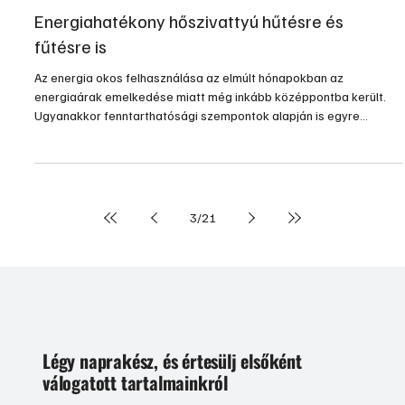
Energiahatékony hőszivattyú hűtésre és
fűtésre is
Az energia okos felhasználása az elmúlt hónapokban az
energiaárak emelkedése miatt még inkább középpontba került.
Ugyanakkor fenntarthatósági szempontok alapján is egyre
fontosabb, hogy a megtermelt energiát hatékonyan használjuk fel.
Erre megnyugtató megoldást kínál az E.ON Komfort Hőszivattyú
rendszere, amely optimalizálja az energiaköltségeket, megtérülő
beruházást jelent, és fenntartható módon biztosítja az
energiaszükségletet.
3
/
21
Légy naprakész, és értesülj elsőként
válogatott tartalmainkról