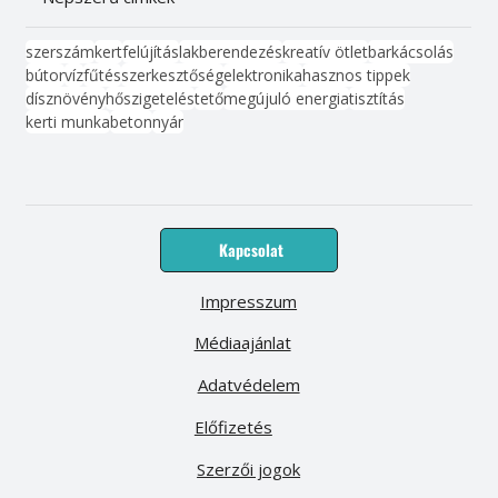
szerszám
kert
felújítás
lakberendezés
kreatív ötlet
barkácsolás
bútor
víz
fűtés
szerkesztőség
elektronika
hasznos tippek
dísznövény
hőszigetelés
tető
megújuló energia
tisztítás
kerti munka
beton
nyár
Kapcsolat
Impresszum
Médiaajánlat
Adatvédelem
Előfizetés
Szerzői jogok