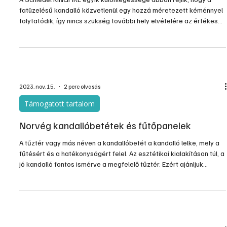
fatüzelésű kandalló közvetlenül egy hozzá méretezett kéménnyel
folytatódik, így nincs szükség további hely elvételére az értékes
térből.
2023. nov. 15.
2 perc olvasás
Támogatott tartalom
Norvég kandallóbetétek és fűtőpanelek
A tűztér vagy más néven a kandallóbetét a kandalló lelke, mely a
fűtésért és a hatékonyságért felel. Az esztétikai kialakításon túl, a
jó kandalló fontos ismérve a megfelelő tűztér. Ezért ajánljuk
olvasóink figyelmébe a norvég JOTUL öntöttvas kandallóbetétek
széles választékát. Elektromos fűtésre pedig kiváló alternatíva
lehet a szintén norvég NOBO fűtőpanelek valamelyike.