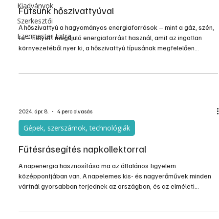
Kiadványok
Fűtsünk hőszivattyúval
Szerkesztői
A hőszivattyú a hagyományos energiaforrások – mint a gáz, szén,
Ezermester Extra
fa – helyett megújuló energiaforrást használ, amit az ingatlan
környezetéből nyer ki, a hőszivattyú típusának megfelelően
különböző forrásokból. Vannak a talajvíz, a levegő energiáját vagy
geotermikus energiát (földhőt) felhasználó fűtő, hűtő hőszivattyú
rendszerek.
2024. ápr. 8.
4 perc olvasás
Gépek, szerszámok, technológiák
Fűtésrásegítés napkollektorral
A napenergia hasznosítása ma az általános figyelem
középpontjában van. A napelemes kis- és nagyerőművek minden
vártnál gyorsabban terjednek az országban, és az elméleti
összteljesítményük már 2 paksi atomerőműnek felel meg. A
napelemek mellett mint ha kisebb figyelem irányulna a
napkollektorokra, pedig a gyakorlatban ezek voltak előbb. Már