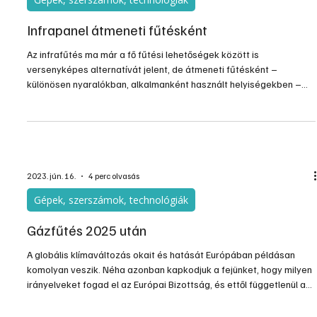
Infrapanel átmeneti fűtésként
Az infrafűtés ma már a fő fűtési lehetőségek között is
versenyképes alternatívát jelent, de átmeneti fűtésként –
különösen nyaralókban, alkalmanként használt helyiségekben –
szinte verhetetlen. Bár az „egy az egyben” működő elektromos
fűtésekre korábban gyakran rásütötték, hogy nem lehetnek
gazdaságosak, mert az áram ára négyszer annyi, mint a gázé, de
közben változnak az idők.
2023. jún. 16.
4 perc olvasás
Gépek, szerszámok, technológiák
Gázfűtés 2025 után
A globális klímaváltozás okait és hatását Európában példásan
komolyan veszik. Néha azonban kapkodjuk a fejünket, hogy milyen
irányelveket fogad el az Európai Bizottság, és ettől függetlenül a
legfejlettebb európai országok milyen követelményeket
fogalmaznak meg saját magukkal szemben.