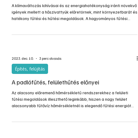
A klímaváltozás kihívásai és az energiahatékonyság iránti növekvő
igények mellett a hőszivattyúk előretörnek, mint környezetbarát és
hatékony fűtési és hűtési megoldások. A hagyományos fűtési
rendszerek egyre inkább háttérbe szorulnak, mivel a hőszivattyúk
olyan technológiát képviselnek, amelyek nem csupán
energiahatékonyak, de a megújuló energiaforrások kiaknázásával
is hozzájárulnak a fenntartható jövőhöz.
2023. dec. 10.
3 perc olvasás
Építés, felújítás
A padlófűtés, felülethűtés előnyei
Az alacsony előremenő hőmérsékletű rendszerekhez a felületi
fűtési megoldások illeszthető leginkább, hiszen a nagy felület
alacsonyabb fűtővíz hőmérsékletnél is elegendő fűtési energiát
biztosít a lakás számára. A sugárzó hőérzet nyújtotta komfort
sokkal kedvezőbb, mint a radiátoros konvektív hőleadással
működő hőleadók esetében. A hűtés is megoldható ezzel a fajta
hőleadóval, ugyancsak sugárzó hőérzetet nyújtva. A bekerülési
költsége viszont jellemzően magasabb, mint a többi