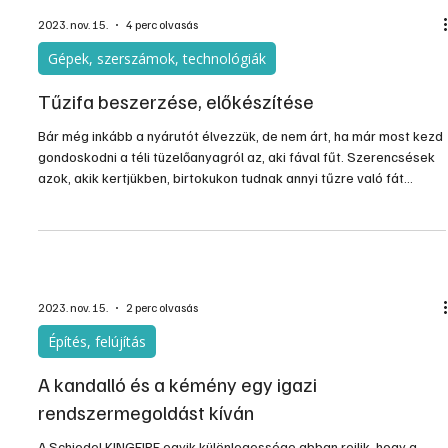
2023. nov. 15.
4 perc olvasás
Gépek, szerszámok, technológiák
Tűzifa beszerzése, előkészítése
Bár még inkább a nyárutót élvezzük, de nem árt, ha már most kezd
gondoskodni a téli tüzelőanyagról az, aki fával fűt. Szerencsések
azok, akik kertjükben, birtokukon tudnak annyi tűzre való fát
termeszteni, amennyi elegendő egy egész téli fűtésre. Nekik a
szakszerű favágáshoz szeretnénk egy kis segítséget nyújtani. A
többieknek pedig ahhoz, hogyan vásároljanak jó minőségű tűzifát.
2023. nov. 15.
2 perc olvasás
Építés, felújítás
A kandalló és a kémény egy igazi
rendszermegoldást kíván
A Schiedel KINGFIRE egyik különlegessége abban rejlik, hogy a