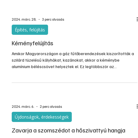
sok évtizeddel ezelőtt is megvoltak a primitív megoldások pl. a
kerti zuhanyozó meleg vizének fűtésére, és aztán jöttek a profi
napkollekt
2024. márc. 28.
3 perc olvasás
Építés, felújítás
Kéményfelújítás
Amikor Magyarországon a gáz fűtőberendezések kiszorították a
szilárd tüzelésű kályhákat, kazánokat, akkor a kéménybe
alumínium béléscsövet helyeztek el. Ez legtöbbször az
alumíniumból készült Westerform volt. Könnyű volt szerelni,
flexibilis, és a célnak kitűnően megfelelt. Egy ideig…
2024. márc. 6.
2 perc olvasás
Újdonságok, érdekességek
Zavarja a szomszédot a hőszivattyú hangja