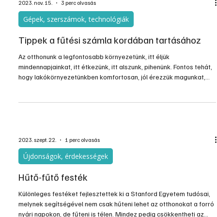
2023. nov. 15.
3 perc olvasás
Gépek, szerszámok, technológiák
Tippek a fűtési számla kordában tartásához
Az otthonunk a legfontosabb környezetünk, itt éljük
mindennapjainkat, itt étkezünk, itt alszunk, pihenünk. Fontos tehát,
hogy lakókörnyezetünkben komfortosan, jól érezzük magunkat,
amihez alapvetően hozzátartozik a mindenkor optimális
hőmérséklet biztosítása is. Ráadásul úgy, hogy az a lehető
legkevesebbe kerüljön. Mindezekhez nagyban hozzájárulnak a jó
minőségű, nagy tudású termosztátok, és azok helyes használata.
2023. szept. 22.
1 perc olvasás
Újdonságok, érdekességek
Hűtő-fűtő festék
Különleges festéket fejlesztettek ki a Stanford Egyetem tudósai,
melynek segítségével nem csak hűteni lehet az otthonokat a forró
nyári napokon, de fűteni is télen. Mindez pedig csökkentheti az