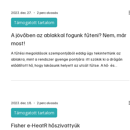
2023. dec. 27.
2 perc olvasás
Támogatott tartalom
A jövőben az ablakkal fogunk fűteni? Nem, már
most!
A fűtési megoldások szempontjából eddig úgy tekintettünk az
ablakra, mint a rendszer gyenge pontjára: itt szökik ki a drágán
előállított hő, hogy lakásunk helyett az utcát fűtse. A hő- és
energiaveszteség közel 40%-át szoktuk a nyílászárók számlájára
írni, ami meghatározó mennyiség akkor is, ha gázzal, villannyal
vagy fával fűtünk. A Helio Heating fűtő üveg pontosan itt, az
épületek hőmegtartás szempontjából legkritikusabb pontjain, a
nyílászáróknál biztosít nem csak extra vé
2023. dec. 18.
2 perc olvasás
Támogatott tartalom
Fisher e-HeatR hőszivattyúk