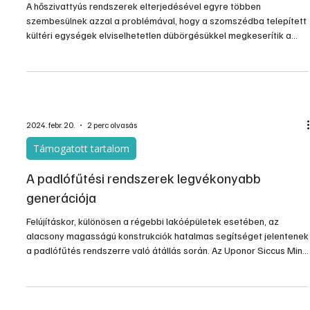
A hőszivattyús rendszerek elterjedésével egyre többen
szembesülnek azzal a problémával, hogy a szomszédba telepített
kültéri egységek elviselhetetlen dübörgésükkel megkeserítik a
mindennapokat, lehetetlenné teszik a csendes pihenést. Az
Economx jogi szakértőt kérdezett meg a lehetséges
ellenlépésekről.
2024. febr. 20.
2 perc olvasás
Támogatott tartalom
A padlófűtési rendszerek legvékonyabb
generációja
Felújításkor, különösen a régebbi lakóépületek esetében, az
alacsony magasságú konstrukciók hatalmas segítséget jelentenek
a padlófűtés rendszerre való átállás során. Az Uponor Siccus Mini
ezt az álmot váltja valóra egy könnyen telepíthető megoldással,
amelynek vastagsága mindössze 15 mm, a telepítése pedig csak
egy embert igényel.