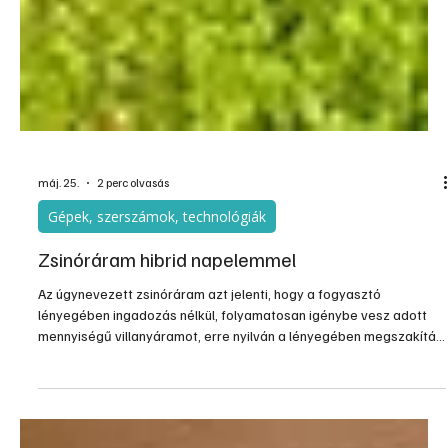
máj. 25.
2 perc olvasás
Gépek, szerszámok, technológiák