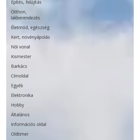
Építés, felújítás
Otthon,
lakberendezés
Életmód, egészség
Kert, növényápolás
Női vonal
Kismester
Barkács
Címoldal
Egyéb
Elektronika
Hobby
Általános
Információs oldal
Oldtimer