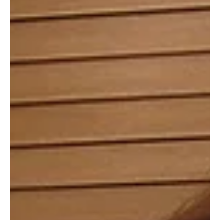
Zsinóráram hibrid napelemmel
Az úgynevezett zsinóráram azt jelenti, hogy a fogyasztó
lényegében ingadozás nélkül, folyamatosan igénybe vesz adott
mennyiségű villanyáramot, erre nyilván a lényegében megszakítás
nélkül működő üzemek képesek. A zsinóráram, mivel kiszámítható,
egyenletes terhelést jelent a rendszerben, olcsóbb is, miközben
például az úgynevezett csúcsidőszakokban, napközben igényelt
áram drágább.