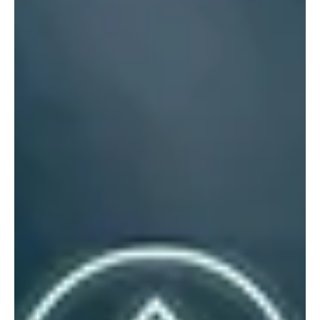
márc. 10.
3 perc olvasás
Támogatott tartalom
A tetőtér, ahol minden fok, hang és teljesítmény
számít
A legtöbb felújítás ott kezdődik, ahol a legtöbb hő elillan: a tetőnél.
Itt dől el, mennyire lesz gazdaságos a fűtés, mennyire marad
hűvös nyáron a hálószoba, és milyen gyorsan reagál a ház a
hőmérséklet-változásokra. Tetőtér. Mindig „külön világ” egy házon
belül. Nyáron ez melegszik fel a leggyorsabban, télen pedig ez hűl
ki a leghamarabb. Élhetősége döntő abban, mennyire lesz
otthonunk energiatakarékos, kényelmes és hosszú távon
egészséges. Nem véletlen, hogy egyre több ház