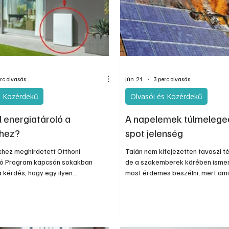
nos
Információs oldal
Oldtimer
Kiadványok
rc olvasás
jún. 21.
3 perc olvasás
s Közérdekű
Olvasói és Közérdekű
l energiatároló a
A napelemek túlmelege
hez?
spot jelenség
hez meghirdetett Otthoni
Talán nem kifejezetten tavaszi t
ló Program kapcsán sokakban
de a szakemberek körében ismert
a kérdés, hogy egy ilyen
most érdemes beszélni, mert ami
n mennyire érdekelt maga a
időszakban leállnak és esetleg 
, és mennyiben az energiaszolgáltató
napelemeink, akkor talán már ké
kinek szüksége van a napelemek
túlmelegedése csökkenti a haté
jesítményének a kiegyenlítésére.
károsítja az alkatrészeket, külö
 az esetben, ha a felhasználó még
25 °C felett akár 10-15%-os