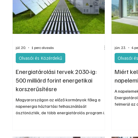
Egyéb
Elektronika
Hobby
Általá
júl. 20.
1 perc olvasás
jún. 23.
4 pe
Olvasói és Közérdekű
Olvasói é
Energiatárolási tervek 2030-ig:
Miért kel
500 milliárd forint energetikai
napelem
korszerűsítésre
A napelemek
Energiatáro
Magyarországon az előző kormányok főleg a
felmerül az 
napenergia háztartási felhasználását
beruházásba
ösztönözték, de több energiatárolós program is
felhasználó
volt háztartások, ipari szereplők és
vállalat, a
energiakereskedők számára is – számol be a
ingadozó tel
Telex energetikai összefoglalója. Az új kormány
Pláne abban