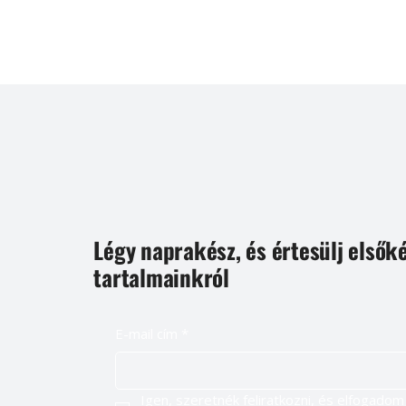
Légy naprakész, és értesülj elsők
tartalmainkról
E-mail cím
*