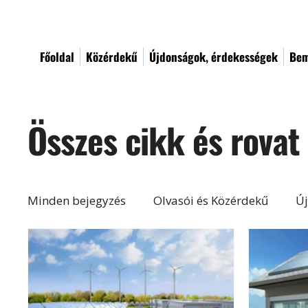
Főoldal
Közérdekű
Újdonságok, érdekességek
Bem
Összes cikk és rovat
Minden bejegyzés
Olvasói és Közérdekű
Új
Építés, felújítás
Otthon, lakberendezés