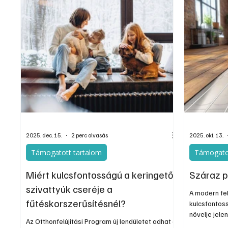
az uniós pénzek egy részét - 500 milliárd forintot
évekig az ú
- áramhálózati és okosmérős fejlesztésekre
tartozik, és
költené.
„ingyenes tá
lényegesen 
2025. dec. 15.
2 perc olvasás
2025. okt. 13.
Támogatott tartalom
Támogato
Miért kulcsfontosságú a keringető
Száraz p
szivattyúk cseréje a
A modern fe
fűtéskorszerűsítésnél?
kulcsfontos
növelje jel
Az Otthonfelújítási Program új lendületet adhat a
igényeljen h