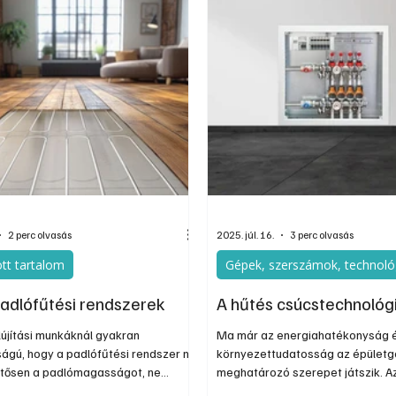
n. szaldós elszámolási rendszerhez
teljesítményveszteséget is okoz
 ott van neki az áramhálózat
inverterek is túlmelegedhetnek, 
rolója”. A teljes kép azonban
leállásához vezethet.
árnyaltabb
2 perc olvasás
2025. júl. 16.
3 perc olvasás
tt tartalom
Gépek, szerszámok, technoló
adlófűtési rendszerek
A hűtés csúcstechnológi
lújítási munkáknál gyakran
Ma már az energiahatékonyság 
ságú, hogy a padlófűtési rendszer ne
környezettudatosság az épületg
entősen a padlómagasságot, ne
meghatározó szerepet játszik. A
osszú száradási időt, telepítése
épületgépészetben egyre másra