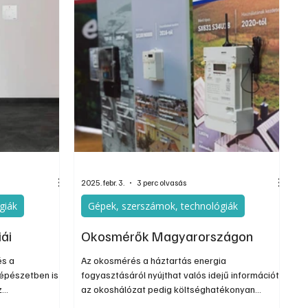
va. Az
kasszába megfelelő tőkét a közös cél
ami a rendszer
érdekében. Ebben segíthet valamennyire az EKR
rendszer.
2025. febr. 3.
3 perc olvasás
giák
Gépek, szerszámok, technológiák
ái
Okosmérők Magyarországon
és a
Az okosmérés a háztartás energia
épészetben is
fogyasztásáról nyújthat valós idejű információt,
z
az okoshálózat pedig költséghatékonyan
 jelennek meg
kapcsolja össze a hozzá csatlakozó