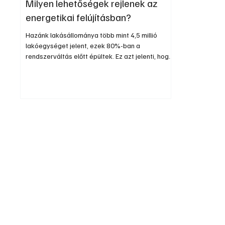
Milyen lehetőségek rejlenek az
energetikai felújításban?
Hazánk lakásállománya több mint 4,5 millió
lakóegységet jelent, ezek 80%-ban a
rendszerváltás előtt épültek. Ez azt jelenti, hogy
az új otthonfelújítási támogatás kb. 3,6 millió
lakást érinthet. Ezek közül mintegy 900 ezer felel
meg a „Kádár-kocka” megnevezésnek, azaz az
1990 előtti korszak egyenterveihez igazodva,
jellemzően alapterületében 80 négyzetméteres
családi házról van szó.