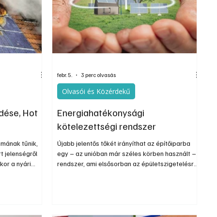
Szerkesztői
Ezermester Extra
febr. 5.
3 perc olvasás
Olvasói és Közérdekű
dése, Hot
Energiahatékonysági
kötelezettségi rendszer
émának tűnik,
Újabb jelentős tőkét irányíthat az építőiparba
 jelenségről
egy – az unióban már széles körben használt –
kor a nyári
rendszer, ami elsősorban az épületszigetelésre
károsodnak a
lehet pozitív hatású. Közelebb hozná a
ső. A napelemek
megoldást abban az évek óta megoldatlan
konyságukat és
kérdésben, hogy bár az épületek szigetelése az
nösen melegben;
országnak és a lakástulajdonosoknak egyaránt
érdeke, egyik fél sem akar vagy tud betenni a