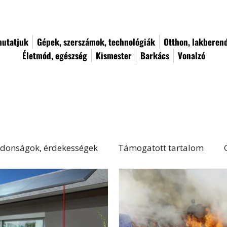
utatjuk
Gépek, szerszámok, technológiák
Otthon, lakberen
Életmód, egészség
Kismester
Barkács
Vonalzó
donságok, érdekességek
Támogatott tartalom
Életmód, egészség
Kert, növényápolás
Női von