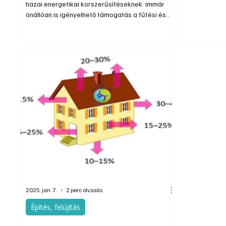
hazai energetikai korszerűsítéseknek: immár
gyors és egy
önállóan is igényelhető támogatás a fűtési és
legkevesebb 
használati melegvíz-ellátó rendszerek
sokszor a fel
modernizálására. Érdemes a keringető
élnek. Az im
szivattyúk cseréjével is kalkulálnia annak, aki
Uponor márk
pályázik, hiszen ezzel jelentős energiaveszteség
rendszert is
fogható meg.
Siccus Mini
2025. jan. 7.
2 perc olvasás
Építés, felújítás