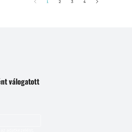
1
2
3
4
ént válogatott
Igen, szeretnék feliratkozni, és elfogadom az adatkezelést. 