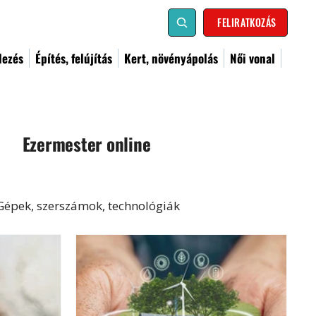
FELIRATKOZÁS
dezés
Építés, felújítás
Kert, növényápolás
Női vonal
Ezermester online
Gépek, szerszámok, technológiák
al
Kismester
Barkács
Címoldal