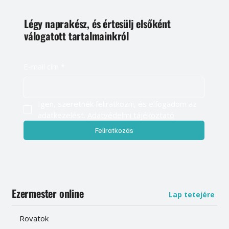
Légy naprakész, és értesülj elsőként
válogatott tartalmainkról
E-mail cím
*
Igen, szeretnék feliratkozni, és elfogadom az 
adatkezelést. 
Adatvédelmi tájékoztató
Feliratkozás