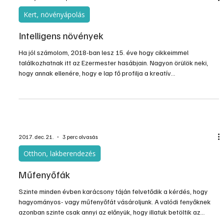
2018. jan. 16.
4 perc olvasás
Kert, növényápolás
Intelligens növények
Ha jól számolom, 2018-ban lesz 15. éve hogy cikkeimmel
találkozhatnak itt az Ezermester hasábjain. Nagyon örülök neki,
hogy annak ellenére, hogy e lap fő profilja a kreatív
otthonteremtés, a kert iránt is sokan érdeklődnek. Így szilveszteri
könnyed, ám mégis elgondolkodtató olvasmányként gondoltam
megosztok e jubileumom alkalmából Önökkel néhány
érdekességet a növényekről, aminek köszönhetően talán sokan
máshogy fognak ezután nézni e különös élőlényekre.
2017. dec. 21.
3 perc olvasás
Otthon, lakberendezés
Műfenyőfák
Szinte minden évben karácsony táján felvetődik a kérdés, hogy