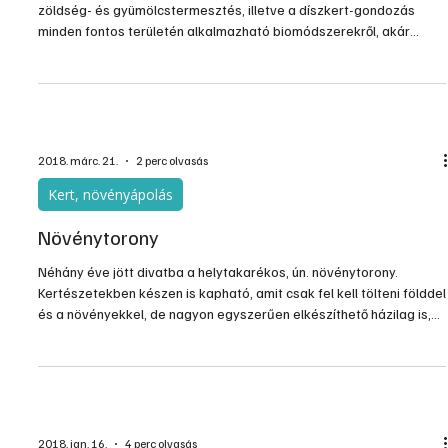
Biokert
Sok hasznos gyakorlati útmutatót talál ebben a könyvben a
zöldség- és gyümölcstermesztés, illetve a díszkert-gondozás
minden fontos területén alkalmazható biomódszerekről, akár
kezdő, akár gyakorlott kertészkedő. Az érthető, egyértelmű
leírások segítségével nem lehet más az eredmény, csak gyönyörű
kert, ahol mindenki jól érzi magát, és az egészséges termés, amit
jóízűen és bátran fogyaszthat az egész család.
2018. márc. 21.
2 perc olvasás
Kert, növényápolás
Növénytorony
Néhány éve jött divatba a helytakarékos, ún. növénytorony.
Kertészetekben készen is kapható, amit csak fel kell tölteni földdel
és a növényekkel, de nagyon egyszerűen elkészíthető házilag is,
többféle változatban. Ültethetünk bele egynyári virágokat,
fűszernövényeket, zöldségféléket, de akár epret is, ami így nem
szennyeződik földdel.