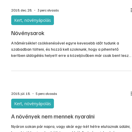
2018. dec. 28.
3 perc olvasás
Kert, növényápolás
Növénysarok
A hőmérséklet csökkenésével egyre kevesebb időt tudunk a
szabadban tölteni, és hozzá kell szoknunk, hogy a pihentető
kertben üldögélés helyett erre a közeljövőben már csak bent lesz
lehetőségünk. Azonban nem kell hogy nagyon éles legyen a váltás,
hiszen a kertet nem muszáj teljesen nélkülöznünk: a lakás egyik
világos részében érdemes növénysarkot berendeznünk.
2018. júl. 18.
5 perc olvasás
Kert, növényápolás
A növények nem mennek nyaralni
Nyáron sokan pár napra, vagy akár egy-két hétre elutaznak üdülni,