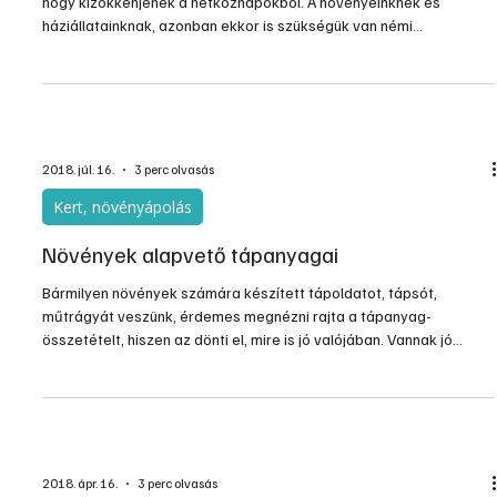
hogy kizökkenjenek a hétköznapokból. A növényeinknek és
háziállatainknak, azonban ekkor is szükségük van némi
gondozásra a túlélésük érdekében.
2018. júl. 16.
3 perc olvasás
Kert, növényápolás
Növények alapvető tápanyagai
Bármilyen növények számára készített tápoldatot, tápsót,
műtrágyát veszünk, érdemes megnézni rajta a tápanyag-
összetételt, hiszen az dönti el, mire is jó valójában. Vannak jó
komplex műtrágyák, amiket növénycsoportonként választhatunk
ki a boltban. Ilyen a szobai levéldísznövényeknek, egynyári virágzó
dísznövényeknek, örökzöldeknek stb. célzottan kevert
készítmények. Ez a csoportosítás nagy segítség, ám nem árt kicsit
képben lenni, hogy melyik tápanyag mire kell a növény élet
2018. ápr. 16.
3 perc olvasás