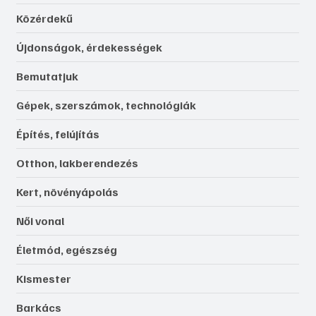
Ezermester online
Lap tetejére
Rovatok
Közérdekű
Újdonságok, érdekességek
Bemutatjuk
Gépek, szerszámok, technológiák
Építés, felújítás
Otthon, lakberendezés
Kert, növényápolás
Női vonal