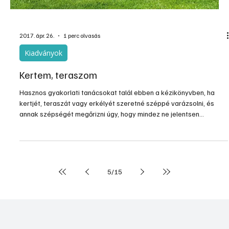
2017. ápr. 26.
1 perc olvasás
Kiadványok
Kertem, teraszom
Hasznos gyakorlati tanácsokat talál ebben a kézikönyvben, ha
kertjét, teraszát vagy erkélyét szeretné széppé varázsolni, és
annak szépségét megőrizni úgy, hogy mindez ne jelentsen
vállalhatatlanul sok munkát. Olvashatnak benne kocsibeállókról,
utak, járdák gyerekjátszók, kerti grillek építéséről, kertvilágításról,
gyepápolásról, gyommentesítésről és sövényápolásról, öntözésről
és kerti világításról…
5
/
15