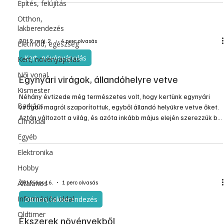
Építés, felújítás
Otthon,
lakberendezés
2019. máj. 2.
4 perc olvasás
Életmód, egészség
Kert, növényápolás
Kert, növényápolás
Női vonal
Egynyári virágok, állandóhelyre vetve
Kismester
Néhány évtizede még természetes volt, hogy kertünk egynyári
Barkács
virágait magról szaporítottuk, egyből állandó helyükre vetve őket.
Aztán változott a világ, és azóta inkább május elején szerezzük be
Címoldal
a palántákat. Ennek persze előnye is van; egyből fejlett, dekoratív,
Egyéb
már virágzó növények kerülnek a kertünkbe, ráadásul a legszebb
nemesítésű, akár hibrid fajtákból. Nem kell nevelgetni őket, már
Elektronika
virágot bontva érkeznek hozzánk.
Hobby
Általános
2019. ápr. 16.
1 perc olvasás
Információs oldal
Otthon, lakberendezés
Oldtimer
Ékszerek növényekből