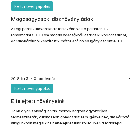
Kert, növényápolás
Magaságyások, dísznövényládák
A régi parasztudvaroknak tartozéka volt a palántás. Ez
rendszerint 50-70 cm magas vesszőkből, száraz kukoricaszárból,
dohánykórókból készített 2 méter széles és igény szerint 4-10
méter hosszú, téglalapalakú kerítés volt. Az így körbezárt területet
tavasszal megtöltötték trágyás-humuszos termőtalajjal, legfelülre
meg porhanyós, lehetőleg erdei föld került. Abba dugványozták,
ültették aztán a magokat, illetve a palántacsemetéket, amelyeket
megerősödésük után kiszedve a végső h
2018. ápr. 3.
3 perc olvasás
Kert, növényápolás
Elfelejtett növényeink
Több olyan zöldség is van, melyek nagyon egyszerűen
termeszthetők, különösebb gondozást sem igényelnek, ám változó
világunkban mégis kicsit elfelejtkeztünk róluk. Ilyen a tarlórépa,
mely kis helyen is nagy terméssel kecsegtet, és rengeteg módon