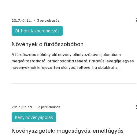
kell. Van azonban egy látványos és nagyon jó megoldás, ahol a
fejünk felett is árnyat adó növények vannak, ez pedig a lugas.
2017. júl. 11.
3 perc olvasás
Otthon, lakberendezés
Növények a fürdőszobában
A fürdőszoba néhány élő növény elhelyezésével jelentősen
megváltoztatható, otthonosabbá tehető. Páradús levegője egyes
növényeknek kifejezetten előnyös, feltéve, ha ablakkal is
rendelkezik. Ez azonban csak az újabb építésű lakásoknál
általános, a régi építésűeknél szinte csak szellőzést szolgáló,
sokszor a világítóudvarra nyíló ablakok vannak.
2017. jún. 19.
3 perc olvasás
Kert, növényápolás