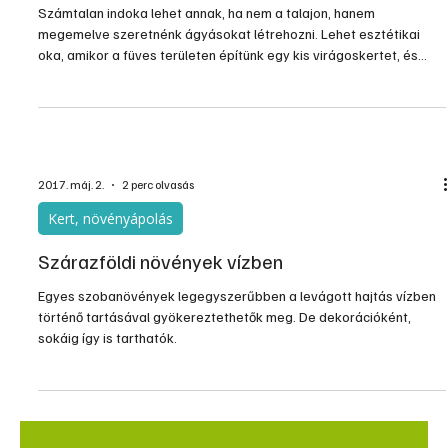
Növényszigetek: magaságyás, emeltágyás
Számtalan indoka lehet annak, ha nem a talajon, hanem
megemelve szeretnénk ágyásokat létrehozni. Lehet esztétikai
oka, amikor a füves területen építünk egy kis virágoskertet, és
megtehetjük ezt akár a teljesen térkövezett vagy betonozott
részén is a kertnek. Sok előnye van egy ilyen megemelt, ún.
magaságyásnak esztétika szerepén túl is. Az ilyen magaságyások
kerekesszékből is gondozhatók, legyen az virágoskert vagy egy
kis veteményes. Annak is jó megoldás, akinek sokat fáj a
2017. máj. 2.
2 perc olvasás
Kert, növényápolás
Szárazföldi növények vízben
Egyes szobanövények legegyszerűbben a levágott hajtás vízben
történő tartásával gyökereztethetők meg. De dekorációként,
sokáig így is tarthatók.