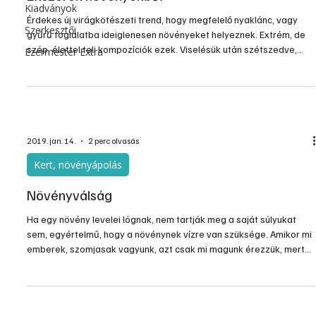
Kiadványok
Érdekes új virágkötészeti trend, hogy megfelelő nyaklánc, vagy
Szerkesztői
gyűrű foglalatba ideiglenesen növényeket helyeznek. Extrém, de
szép, élettel teli kompozíciók ezek. Viselésük után szétszedve,
Ezermester Extra
cserépbe ültetve sokáig hordozzák a jeles esemény élő emlékét,
melyen hordták őket.
2019. jan. 14.
2 perc olvasás
Kert, növényápolás
Növényválság
Ha egy növény levelei lógnak, nem tartják meg a saját súlyukat
sem, egyértelmű, hogy a növénynek vízre van szüksége. Amikor mi
emberek, szomjasak vagyunk, azt csak mi magunk érezzük, mert
testünk csontváza ekkor is egyenes megtart. De a zöldleveles
növényeknek nincs csontvázuk, ahhoz, hogy egyenesen álljanak
víznyomásra van szükségük.