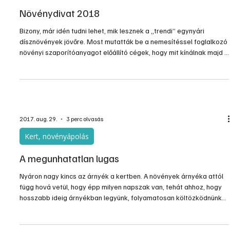
2017. okt. 13.
2 perc olvasás
Kert, növényápolás
Növénydivat 2018
Bizony, már idén tudni lehet, mik lesznek a „trendi” egynyári
dísznövények jövőre. Most mutatták be a nemesítéssel foglalkozó
növényi szaporítóanyagot előállító cégek, hogy mit kínálnak majd a
jövő évi szezonban.
2017. aug. 29.
3 perc olvasás
Kert, növényápolás
A megunhatatlan lugas
Nyáron nagy kincs az árnyék a kertben. A növények árnyéka attól
függ hová vetül, hogy épp milyen napszak van, tehát ahhoz, hogy
hosszabb ideig árnyékban legyünk, folyamatosan költözködnünk