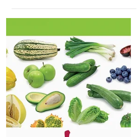
felhasználható. A pasztinák is eltűnt a kertekből, noha nagyüzemi
termesztése nem szűnt meg, mert az ételízesítők, leves porok
egyik alapanyaga. De itt van az amaránt is, melynek magja kedvelt
a bioboltok látogatói között, a levele főz