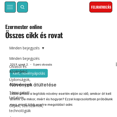
FELIRATKOZÁS
Ezermester online
Összes cikk és rovat
Minden bejegyzés
Minden bejegyzés
2019. szept. 2.
5 perc olvasás
Olvasói és
Közérdekű
Kert, növényápolás
Újdonságok,
Növények átültetése
érdekességek
Támogatott
Előbb-utóbb a legtöbb növény esetén eljön az idő, amikor át kell
tartalom
ültetni. De mikor, miért és hogyan? Ezzel kapcsolatban próbálunk
meg, minél több esetre megoldást adni.
Gépek, szerszámok,
technológiák