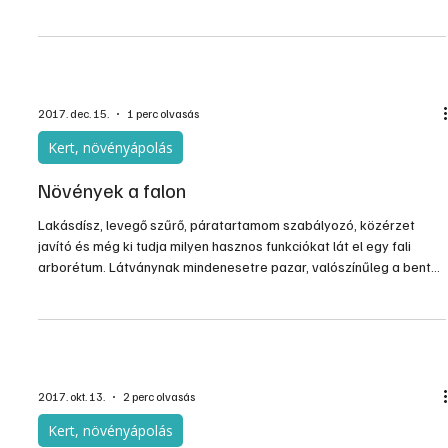
hagyomá­nyos- vagy műfenyőfát vásároljunk. A valódi fenyőknek
azonban szinte csak annyi az előnyük, hogy illatuk betöltik az
egész lakást. A megfelelő méretű kiválasztása azonban már egy
tortúra, és szinte azonnal kezdik hullatni a tűleveleiket. A
műfenyőfák ezzel szemben már szinte csak a jellegzetes illat
élményt nem nyújtják, más tekintetben az igényesebbek teljesen
valóságosnak tűnnek. Ezek hosszú távú „befekte
2017. dec. 15.
1 perc olvasás
Kert, növényápolás
Növények a falon
Lakásdísz, levegő szűrő, páratartamom szabályozó, közérzet
javító és még ki tudja milyen hasznos funkciókat lát el egy fali
arborétum. Látványnak mindenesetre pazar, valószínűleg a bent
lakók és a vendégek szívét egyaránt megmelegíti. Azt nem
állítanánk, hogy igénytelen lakásdekoráció, hiszen élő
organizmusról van szó, amit táplálni, locsolni, gondozni kell, de
valószínűleg megéri. Képes ötletadónkban néhány szép
megoldást mutatunk be Olvasóinknak.