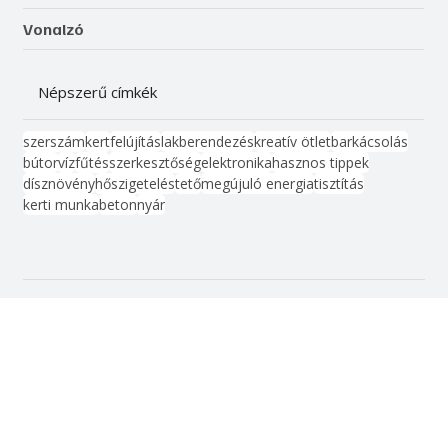
Életmód, egészség
Kismester
Barkács
Vonalzó
Népszerű címkék
szerszám
kert
felújítás
lakberendezés
kreatív ötlet
barkácsolás
bútor
víz
fűtés
szerkesztőség
elektronika
hasznos tippek
dísznövény
hőszigetelés
tető
megújuló energia
tisztítás
kerti munka
beton
nyár
Kapcsolat