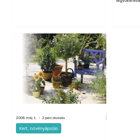
legyökerese
rendelkezik mindenki saját kerttel, ezért inkább
megkísérelh
az erkélyen, teraszon kialakítható
legyökerese
fűszernövénykerteket mutatjuk be a
bujtással.
következőkben. Ez a növényfajta nem túl
igényes, minde...
2008. máj. 1.
2 perc olvasás
Kert, növényápolás