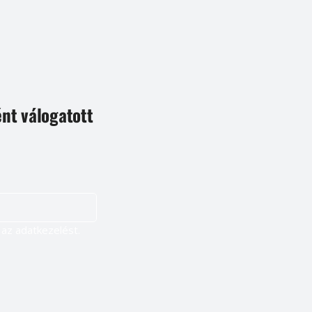
ént válogatott
Igen, szeretnék feliratkozni, és elfogadom az adatkezelést. 