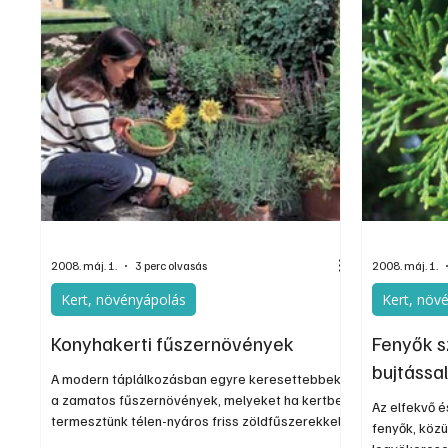
nevelhetjük 
2008. máj. 1.
3 perc olvasás
2008. máj. 1.
Kert, növényápolás
Kert, növ
Konyhakerti fűszernövények
Fenyők s
bujtássa
A modern táplálkozásban egyre keresettebbek
a zamatos fűszernövények, melyeket ha kertben
Az elfekvő 
termesztünk télen-nyáros friss zöldfűszerekkel
fenyők, közü
ízesíthetjük ételeinket. Mivel azonban nem