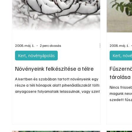
Egyéb
Elektronika
Hobby
Általá
2008. máj. 1.
2 perc olvasás
2008. máj. 1.
Kert, növényápolás
Kert, növ
Növényeink felkészítése a télre
Fűszern
tárolása
A kertben és szobában tartott növényeink egy
része a téli hónapok alatt pihenőidőszakát tölti:
Nincs friss
anyagcsere folyamataik lelassulnak, vagy szinte
magunk neve
teljesen leállnak. Emiatt igényeik is teljesen
szedett fűsz
megváltoznak: jóval kevesebb gondozást
száraz, mer
igényeknek, ami azonban teljesen eltér a
vitaminokba
vegetációs időben megszokottól.
kellékei ne
érdekesek é
ültetve, de 