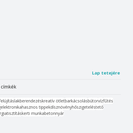
Lap tetejére
 címkék
felújítás
lakberendezés
kreatív ötlet
barkácsolás
bútor
víz
fűtés
g
elektronika
hasznos tippek
dísznövény
hőszigetelés
tető
rgia
tisztítás
kerti munka
beton
nyár