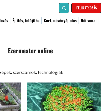
FELIRATKOZÁS
dezés
Építés, felújítás
Kert, növényápolás
Női vonal
Ezermester online
Gépek, szerszámok, technológiák
al
Kismester
Barkács
Címoldal