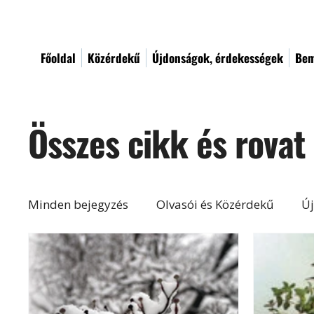
Főoldal
Közérdekű
Újdonságok, érdekességek
Bem
Összes cikk és rovat
Minden bejegyzés
Olvasói és Közérdekű
Új
Építés, felújítás
Otthon, lakberendezés