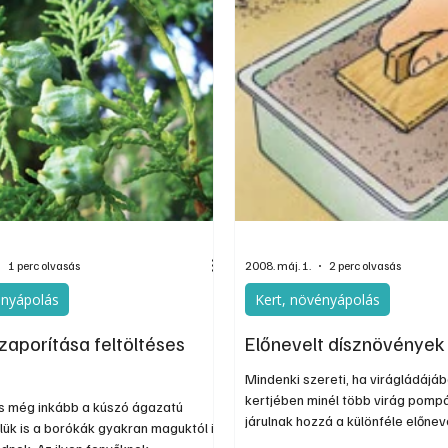
őket.
1 perc olvasás
2008. máj. 1.
2 perc olvasás
ényápolás
Kert, növényápolás
zaporítása feltöltéses
Előnevelt dísznövények
l
Mindenki szereti, ha virágládájá
kertjében minél több virág pompá
és még inkább a kúszó ágazatú
járulnak hozzá a különféle előnev
lük is a borókák gyakran maguktól is
lehetőségek is.