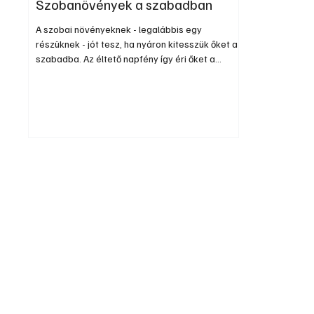
Szobanövények a szabadban
A szobai növényeknek - legalábbis egy
részüknek - jót tesz, ha nyáron kitesszük őket a
szabadba. Az éltető napfény így éri őket a
legjobban, ezért is fejlődnek szebben, ha nyáron
kitesszük őket a kertbe vagy teraszra, persze
csak a számára megfelelő adottságú helyre. A
légmozgásra és tűző napra érzékeny,
páraigényes növényeket viszont nem szabad
kivinni. Ilyen például a fátyolaszparágusz, a
királybegónia, a buzogányvirág, a csodacserje, a
tenyérarália és a bunkóliliom. A fény