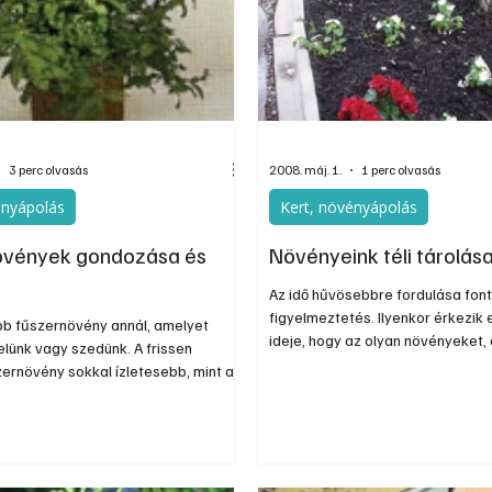
nos
Információs oldal
Oldtimer
Kiadványok
3 perc olvasás
2008. máj. 1.
1 perc olvasás
ényápolás
Kert, növényápolás
övények gondozása és
Növényeink téli tárolás
Az idő hűvösebbre fordulása fon
figyelmeztetés. Ilyenkor érkezik 
ebb fűszernövény annál, amelyet
ideje, hogy az olyan növényeket,
lünk vagy szedünk. A frissen
télire nem szabad kint hagyni, be
ernövény sokkal ízletesebb, mint a
szobába. Ezt megelőzően azokat
t az aromája erősebb és
amelyek a nyarat nem cserépben 
n gazdag. A szakácsművészet ezen
kert földjében, újra kellő nagys
m csak hasznosak és ízletesek hanem
megfelelő minőségű földbe kell á
s mutatósak is lehetnek. Kertbe
erkélyen vagy ablakban is