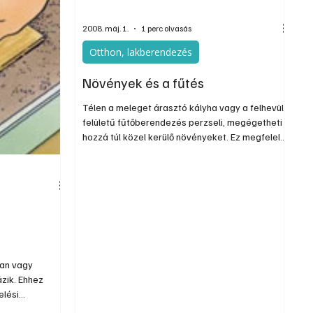
csoportjába tartozó növények. Ilyen a virágos
cserepes növények közül a fokföldi ibolyának is
2008. máj. 1.
1 perc olvasás
ne
Otthon, lakberendezés
Növények és a fűtés
Télen a meleget árasztó kályha vagy a felhevült
felületű fűtőberendezés perzseli, megégetheti a
hozzá túl közel kerülő növényeket. Ez megfelelő
körültekintéssel elkerülhető. Sokkal gyakoribb
az, hogy a fűtőberendezések nemcsak melegítik
maguk körül a levegőt de szárítják és állandó
mozgásban is tartják azt. Ez a kettős hatás
előbb-utóbb akkor is a növények
kiszáradásához vezethet, ha különben bőven
kapnak öntözővizet. A gyökerek képtelenek
pótolni a levelek által fokozott mér
ban vagy
zik. Ehhez
elési