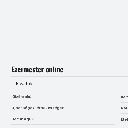
Ezermester online
Rovatok
Közérdekű
Ker
Újdonságok, érdekességek
Női
Bemutatjuk
Éle