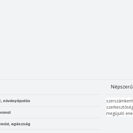
Népszerű
t, növényápolás
szerszám
kert
szerkesztősé
 vonal
megújuló ene
tmód, egészség