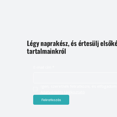
Légy naprakész, és értesülj elsők
tartalmainkról
E-mail cím
*
Adatvédelmi tájékoztató
Feliratkozás