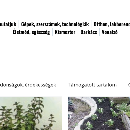
utatjuk
Gépek, szerszámok, technológiák
Otthon, lakberen
Életmód, egészség
Kismester
Barkács
Vonalzó
donságok, érdekességek
Támogatott tartalom
Életmód, egészség
Kert, növényápolás
Női von