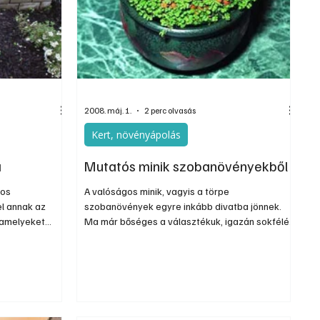
Szerkesztői
Ezermester Extra
2008. máj. 1.
2 perc olvasás
Kert, növényápolás
a
Mutatós minik szobanövényekből
tos
A valóságos minik, vagyis a törpe
el annak az
szobanövények egyre inkább divatba jönnek.
 amelyeket
Ma már bőséges a választékuk, igazán sokfélét
kerüljenek a
szerezhetünk be belőlük. Kínálatuk egyre
 a növényeket,
gyarapszik, további újdonságokkal. Valódi mini,
töltik, hanem a
pl. számos broméliaféleség, mint a változatos
ágú cserépbe és
levélcsillag vagy rejtekvirág, illetve a
tültetnünk.
Cryptanthusok közül is több rokonuk, illetve a
szakállbroméliák, vagyis Tillandsi-ák