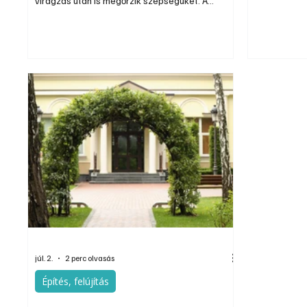
virágzás után is megőrzik szépségüket. A
nemcsak a n
megfelelő fajokkal nemcsak a kertet tehetjük
csökkenti a 
látványosabbá, hanem egész évre alapanyagot
tápanyagveszteséget is
gyűjthetünk csokrokhoz, koszorúkhoz és más
egyre nagyo
díszekhez. Ráadásul sok szárazvirág a beporzó
nyári időjár
rovarok számára is értékes táplálékforrás, így a
hosszabb hő
dísznövények a kert hasznos lakói is.
feletti napp
csapadék e
júl. 2.
2 perc olvasás
Építés, felújítás