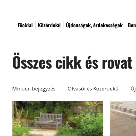
Főoldal
Közérdekű
Újdonságok, érdekességek
Bem
Összes cikk és rovat
Minden bejegyzés
Olvasói és Közérdekű
Új
Építés, felújítás
Otthon, lakberendezés