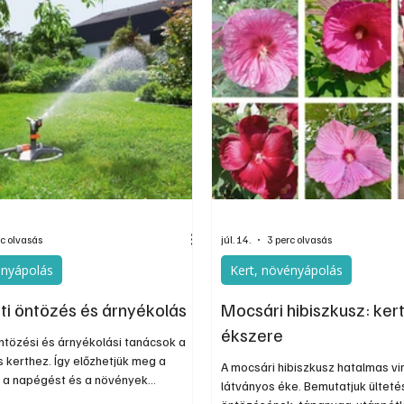
rc olvasás
júl. 14.
3 perc olvasás
ényápolás
Kert, növényápolás
rti öntözés és árnyékolás
Mocsári hibiszkusz: ker
ékszere
öntözési és árnyékolási tanácsok a
 kerthez. Így előzhetjük meg a
A mocsári hibiszkusz hatalmas vir
, a napégést és a növények
látványos éke. Bemutatjuk ülteté
 A helyes öntözési gyakorlat