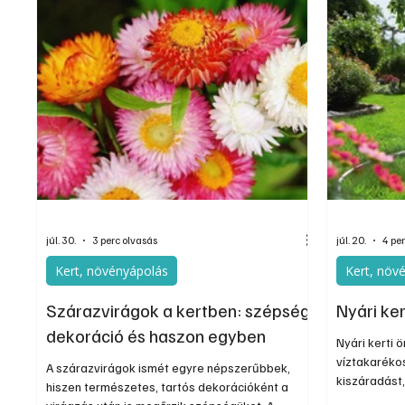
júl. 30.
3 perc olvasás
júl. 20.
4 pe
Kert, növényápolás
Kert, növ
Szárazvirágok a kertben: szépség,
Nyári ke
dekoráció és haszon egyben
Nyári kerti 
víztakarékos
A szárazvirágok ismét egyre népszerűbbek,
kiszáradást
hiszen természetes, tartós dekorációként a
hőstresszét.