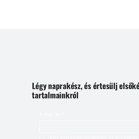
Légy naprakész, és értesülj elsők
tartalmainkról
E-mail cím
*