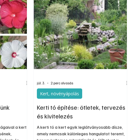
sövényként, szélfogóként vagy térhatárolóként.
Telepítése előtt azonban elengedhetetlen a
megfelelő fajta kiválasztása és a terjedés
megakadályozása. Nem árt óvatosnak lenni, ha
bambusszal szeretnénk ékesíteni a kertünket, h
júl. 3.
2 perc olvasás
Kert, növényápolás
tünk
Kerti tó építése: ötletek, tervezés
és kivitelezés
ágaival a kert
A kerti tó a kert egyik leglátványosabb dísze,
sének,
amely nemcsak különleges hangulatot teremt,