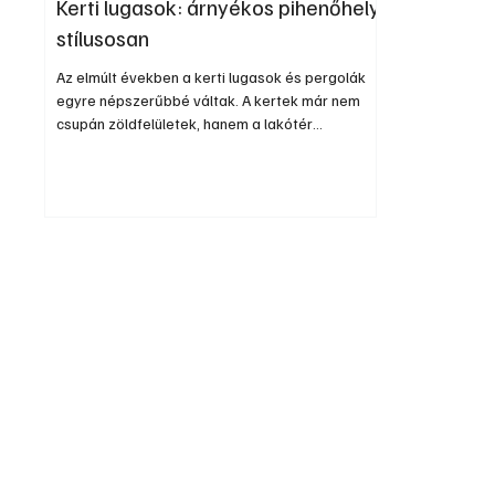
Kerti lugasok: árnyékos pihenőhely
stílusosan
Az elmúlt években a kerti lugasok és pergolák
egyre népszerűbbé váltak. A kertek már nem
csupán zöldfelületek, hanem a lakótér
meghosszabbításai: helyet adnak pihenésnek,
családi étkezéseknek és baráti
összejöveteleknek is. A trendek szerint
különösen keresettek a letisztult,
természetközeli megjelenésű kültéri
megoldások. A modern lugas tehát nem csupán
árnyékoló szerkezet, hanem a kert központi
eleme is, amely növeli az otthon kényelmét és
értékét is.