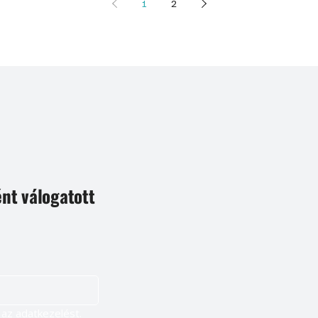
1
2
ént válogatott
Igen, szeretnék feliratkozni, és elfogadom az adatkezelést. 