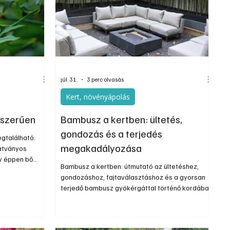
Szerkesztői
Ezermester Extra
júl. 31.
3 perc olvasás
Kert, növényápolás
yszerűen
Bambusz a kertben: ültetés,
gondozás és a terjedés
gtalálható.
megakadályozása
látványos
y éppen bő
Bambusz a kertben: útmutató az ültetéshez,
lönösen szép
gondozáshoz, fajtaválasztáshoz és a gyorsan
ünkben is
terjedő bambusz gyökérgáttal történő kordában
vényt
tartásához. A bambusz egy rendkívül gyorsan
ással is
növő, örökzöld dísznövény, amely modern
dásul ennek
hangulatot kölcsönöz a kertnek, kiváló