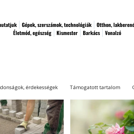
utatjuk
Gépek, szerszámok, technológiák
Otthon, lakberen
Életmód, egészség
Kismester
Barkács
Vonalzó
donságok, érdekességek
Támogatott tartalom
Életmód, egészség
Kert, növényápolás
Női von