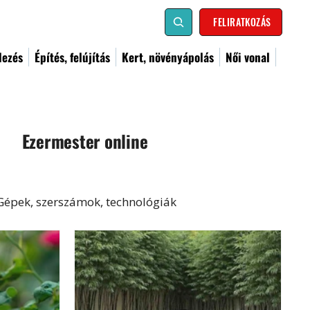
FELIRATKOZÁS
dezés
Építés, felújítás
Kert, növényápolás
Női vonal
Ezermester online
Gépek, szerszámok, technológiák
al
Kismester
Barkács
Címoldal