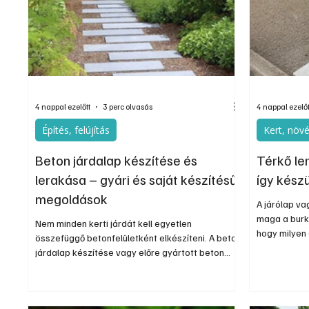
Egyéb
Elektronika
Hobby
Általá
4 nappal ezelőtt
3 perc olvasás
4 nappal ezelőt
Építés, felújítás
Kert, növ
Beton járdalap készítése és
Térkő le
lerakása – gyári és saját készítésű
így készü
megoldások
A járólap v
maga a burk
Nem minden kerti járdát kell egyetlen
hogy milyen 
összefüggő betonfelületként elkészíteni. A beton
vagy egyenet
járdalap készítése vagy előre gyártott beton
elmozdulhat
járdalapok használata sok esetben egyszerűbb
válhat. Éppe
és rugalmasabb megoldást jelenthet.
legfontosab
kialakítása.