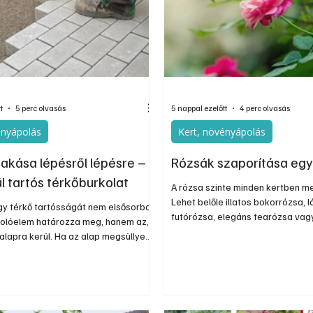
nos
Információs oldal
Oldtimer
Kiadványok
t
5 perc olvasás
5 nappal ezelőtt
4 perc olvasás
ényápolás
Kert, növényápolás
rakása lépésről lépésre –
Rózsák szaporítása eg
l tartós térkőburkolat
A rózsa szinte minden kertben me
Lehet belőle illatos bokorrózsa, 
agy térkő tartósságát nem elsősorban
futórózsa, elegáns tearózsa vag
olóelem határozza meg, hanem az,
termésű csipkerózsa. Ha egy kü
alapra kerül. Ha az alap megsüllyed
példányt szeretnénk a saját kert
lenül tömörített, a burkolat idővel
nevelni, nem feltétlenül kell új nö
, megsüllyedhet vagy egyenetlenné
vásárolnunk. Sok fajta dugványoz
n ezért a kivitelezés egyik
eredményesen szaporítható, ráa
b lépése a megfelelő rétegrend
legkedvezőbb időszaka a nyár.