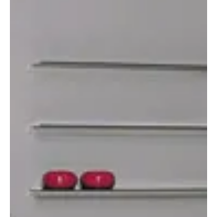
2008. máj. 1.
2 perc olvasás
Otthon, lakberendezés
Gördülő fiókok
Manapság már szinte csak a régi bútorok fiókjai okozhatnak
nehézséget kihúzásukkor, illetve helyükre csukásukkor. A korszerű
fiókokat ugyanis könnyen gördülő és túlhúzás ellen biztosított