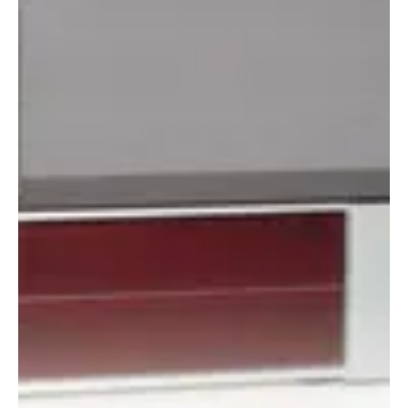
fiókcsúszókkal szerelik fel, amelyek nem szorulnak meg, és igény
szerint akár a fióktest teljes kihúzását is lehetővé teszik, sőt
ütközésig magától a helyükre is hú...