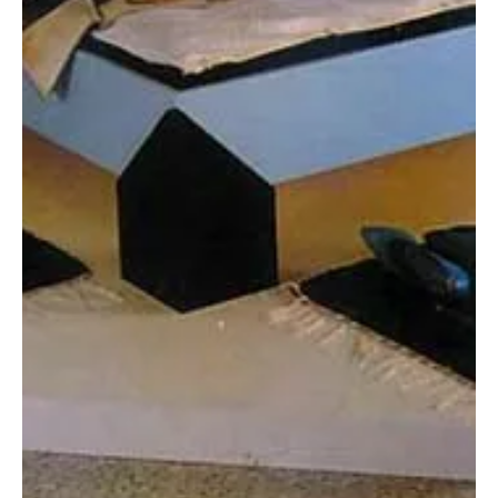
2008. máj. 1.
4 perc olvasás
Otthon, lakberendezés
Gardróbkonyha
Az alábbi konyhaberen dezést azoknak a figyelmébe ajánljuk, akik
egy szobán belül kénytelenek a saját otthonukat felépíteni. Ilyen
esetekben fontos a főzési lehetőség megteremtése. Ha nem
ideiglenes megoldás a cél, viszonylag kis alapterületen komplett
konyha is kialakítható (1). A bemutatott konyhaberendezés előnye,
hogy a főzés befejezése után az egé...