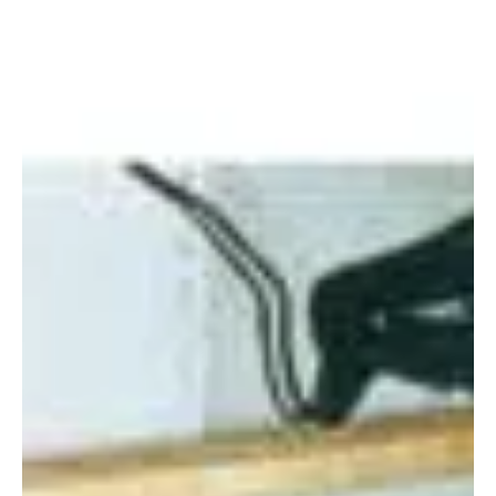
viszont átlátszósága miatt nem vet árnyékot, s a rá helyezett
tárgyak szinte lebegni látszanak a térben. Ha pedig elég vastag, s
éle fényesre csiszolt, hidegen csillogó eleganciája még inkább
varázslatos. Érthető, ha nem szokványos szépsé...