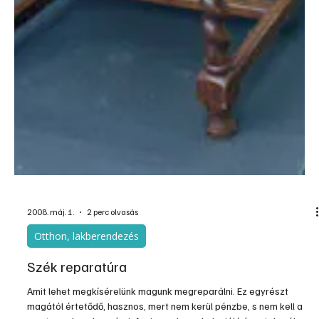
2008. máj. 1.
3 perc olvasás
Otthon, lakberendezés
Asztalkák az ágyak mellé
Az újra divatos és közkedvelt ágyak mellé feltétlenül szükséges
egy kiegészítő bútordarab, amire letehetjük azokat a személyes
használati tárgyainkat, amiket egészen a lefekvés pillanatáig
viselünk, használunk, s másnapi ébredésünk után is szinte azonnal
szükségünk van rájuk. Az igényesebb kivitelű franciaágyaknak e
kis asztalkák, vagy szekrénykék b...