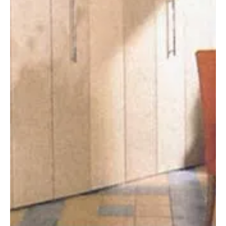
Otthon, lakberendezés
Lebegő polcok
A polcok mérete sok esetben attól függ, hogy mi kerül rájuk,
máskor pedig különleges kialakításuk miatt attraktív berendezési
tárgyként kapnak akár főszerepet egy nagyobb falon. Egy biztos,
a szabadon álló polclapokat tartókkal, más néven konzolokkal
alátámasztva kell stabillá és teherbíróvá tenni. A konzolok
többnyire láthatók, ami nem mindig előnyös, mármint a látv...