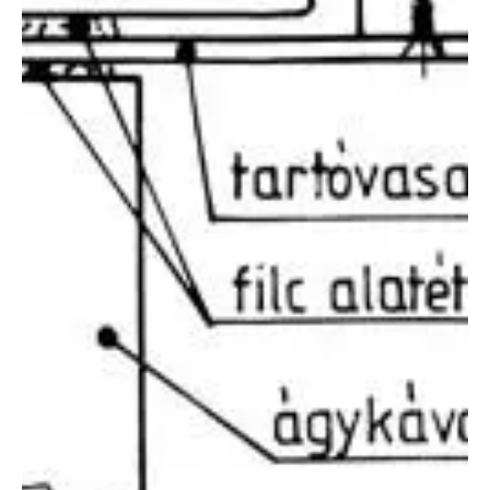
2008. máj. 1.
6 perc olvasás
Otthon, lakberendezés
Egyszerű bútordarabok saját kezűleg
Az már szinte közhelynek mondható, hogy a bútorok drágák, de
sajnos igaz. Különösen azok a szerény jövedelmű fiataloknak.
Márpedig még a legparányibb szobába is kell egy ágy, ahol
lepihenhetnek, nem árt, ha kerül oda egy asztal is, hogy az apró
tárgyakat legyen hová letenni. Ezek pedig jelentős