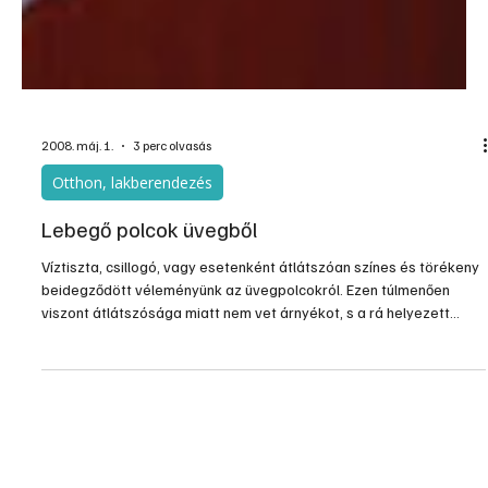
2008. máj. 1.
3 perc olvasás
Otthon, lakberendezés
Lebegő polcok üvegből
Víztiszta, csillogó, vagy esetenként átlátszóan színes és törékeny 
beidegződött véleményünk az üvegpolcokról. Ezen túlmenően