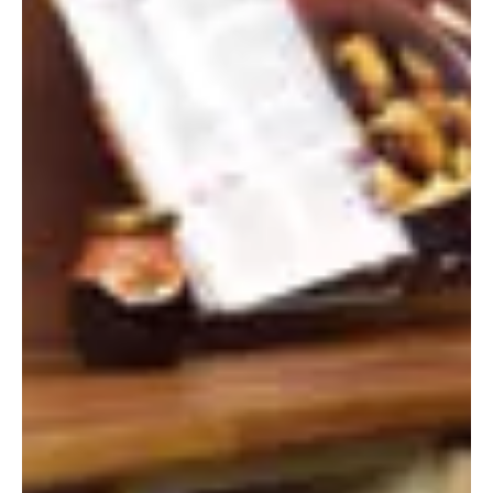
Gépek, szerszámok, technológiák
Mobilizálható munkaasztal
Az igényes barkácsolók általában arra törekednek, hogy saját
műhelyük legyen. Minél nagyobb, annál jobb, hogy a nagyobb
volumenű munkákat is el tudják végezni. A lehetőségek viszont
általában szűkösek, ezért a műhely lehet garázs, de megfelel egy
átalakított pince is. Egy kisebb, munkaasztal viszont mindegyikben
elengedhetetlen. Ez azonban lehetőleg mobil...