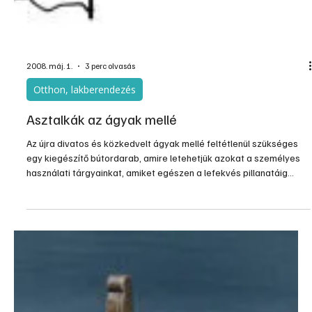
megtakarítással saját kezűleg is elkészíthetők. Igaz, távolról sem
"TuttoMobili" minőségben, de használható igényességgel.
Leírásunkban ehhez adunk most képi és szövegbeli se...