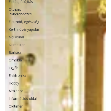
Építés, felújítás
Otthon,
lakberendezés
Életmód, egészség
Kert, növényápolás
Női vonal
Kismester
Barkács
Címoldal
Egyéb
Elektronika
Hobby
Általános
Információs oldal
Oldtimer