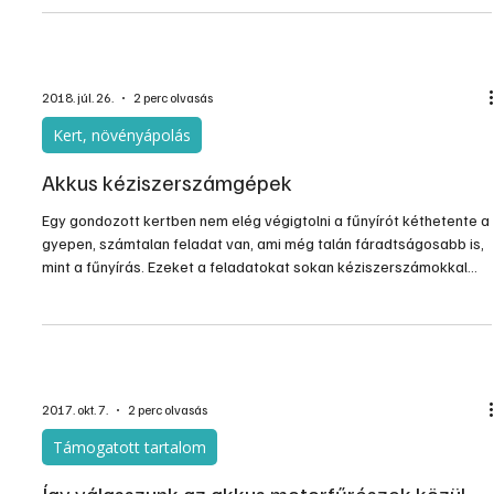
2019. máj. 9.
2 perc olvasás
Támogatott tartalom
Segítség akkus csavarbehajtó választáshoz
Egy rendkívül bonyolult kérdést járunk körbe és nyitunk ki. Az akkus
csavarbehajtók kínálata egy széles és szerteágazó témakör.
Megannyi paramétere van egy akkus csavarozónak melyek mind
mind fontosak lehetnek a felhasználás során. Gondoljuk végig mire
és mennyit fogjuk használni a csavarbehajtónkat. Tegyünk rendet
először is ...
2018. júl. 26.
2 perc olvasás
Kert, növényápolás
Akkus kéziszerszámgépek
Egy gondozott kertben nem elég végigtolni a fűnyírót kéthetente a