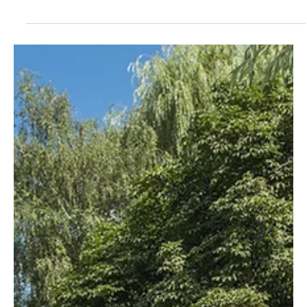
márc. 9.
2 perc olvasás
Támogatott tartalom
Akkus technológia a kertben
Az akkus kerti gépek piaca az elmúlt években látványos fejlődésen
ment át, és a cseh Riwall PRO márka mára stabil szereplőjévé vált
ennek a szegmensnek. A gyártó filozófiája egyszerű: profi
gépekhez közelítő teljesítmény, elérhető áron, kompromisszumok
nélkül. A Riwall akkus rendszerei – 20 V-os és 40 V-os – olyan
megoldásokat kínálnak, amelyekkel a hobbi kertészek és az
alkalmi felhasználók is hatékonyan végezhetik el a szezonális
munkákat.