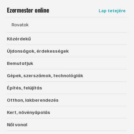
Légy naprakész, és értesülj elsőként
válogatott tartalmainkról
E-mail cím
*
Igen, szeretnék feliratkozni, és elfogadom az 
adatkezelést. 
Adatvédelmi tájékoztató
Feliratkozás
Ezermester online
Lap tetejére
Rovatok