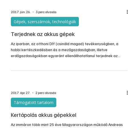
Támogatott tartalom
Akkus fúrók, csavarbehajtók
A barkácsszerszámok esetében már szinte elengedhetetlen a
hordozhatóság a helyszíni szerelés érdekében. Ha olyan területen
kell elvégezni a fúrást, ahol nem oldható meg a hálózatra történő
csatlakoztatás, akkor óriási hasznát vehetjük egy akkus fúrónak.
2017. jún. 26.
3 perc olvasás
Gépek, szerszámok, technológiák
Terjednek az akkus gépek
Az iparban, az otthoni DIY (csináld magad) tevékenységben, a
hobbi kertészkedésben és a mezőgazdaságban, illetve
erdőgazdaságokban egyaránt ellenállhatatlanul terjednek az