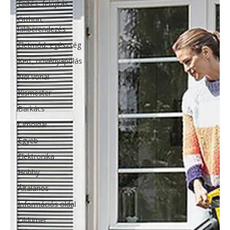
Építés, felújítás
Otthon,
lakberendezés
Életmód, egészség
Kert, növényápolás
Női vonal
Kismester
Barkács
Címoldal
Egyéb
Elektronika
Hobby
Általános
Információs oldal
Oldtimer