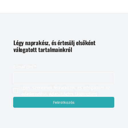
2008. máj. 1.
3 perc olvasás
Gépek, szerszámok, technológiák
Akkus multifűrész
A Kress szerszámgépei közül újra egy akkumulátoros típust
mutatunk be, ezúttal az AMT 132 elektronikus multifűrészt. A
szakmai iparos programhoz tartozó, kék-szürke színű
kéziszerszám a mi felfogásunk szerint igazi barkácsgép.
Természetesen ezen most sem közepes, vagy gyenge minőséget,
hanem sokkal inkább sokoldalú, univerzális felhasználhatóságot
értünk....
1
/
2