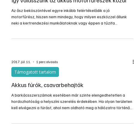
gyepen, számtalan feladat van, ami még talán fáradtságosabb is,
mint a fűnyírás. Ezeket a feladatokat sokan kéziszerszámokkal
végzik, pedig nagyságrendekkel gyorsabb és kényelmesebb
elektromos eszközökkel.
2017. okt. 7.
2 perc olvasás
Támogatott tartalom
Így válasszunk az akkus motorfűrészek közül
Az ősz beköszöntével egyre inkább felérté­kelődik a jó
motorfűrész, hiszen nem mindegy, hogy milyen eszközzel állunk
neki a kertrendezési munkálatoknak vagy éppen a tűzifa
aprításának. De hogyan válasszuk ki a számunkra legmegfelelőbb
akkumulátoros fűrészt? Íme öt szempont, amit érdemes
figyelembe venni a döntés során.
2017. júl. 11.
1 perc olvasás