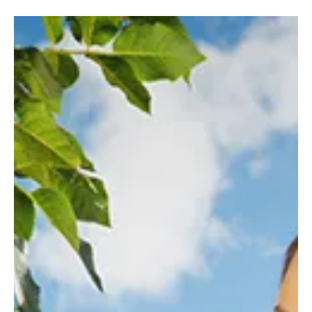
Az AL-KO 18/36 V-os (Dual Power – egy akku, kétféle feszültség)
akkumulátorcsalád erős és sokoldalú társ a kerti munkában.
Legyen szó precíz fűnyírásról, fa- és sövényápolásról vagy
lombfújásról, minden feladattal könnyedén megbirkózik. Szabad
mozgás, megbízható teljesítmény – hogy a kertészkedés tényleg
élmény legyen.