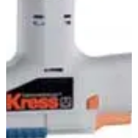
Einhell lithium-akkus fúrócsavarozó
A háztartás, otthoni barkácsműhely legfontosabb gépe egy jó
fúrócsavarozó. Egy ilyen segítségével a legalapvetőbb
barkácsolási, lakberendezési feladatok megoldhatók, legyen szó
akár egy lapra szerelt bútor összeállításáról, akár egy kép falra
rögzítéséről. Ha pedig akkus gépünket lithium-ion erőforrás hajtja
meg, akkor biztosak lehetünk abban, hogy s...