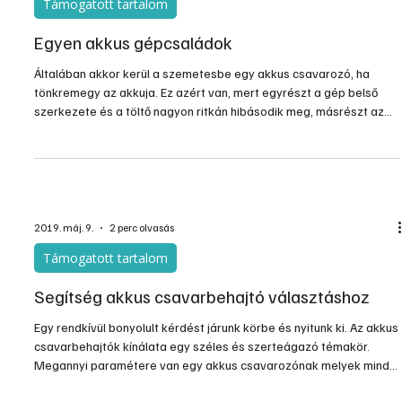
Hibrid technika a szerszámgépek piacán
Az akkumulátoros gépek térhódítása a szerszámiparban
vitathatatlan, ám a felső korlátok a mai napig megvannak, ugyanis
mind teljesítményben, mind folyamatos üzemidőben még
elmaradnak a hálózati társaiktól. A több kilowatt
teljesítményigényű gépeket még nem tudják pótolni, és az
akkumulátorok egy feltöltésével elvégezhető munkamennyiség is
véges, valamint a legjobb akkumulátorok töltési ciklusa is csak
maximum négy számjegyű, de első számjegy bizony egy egyes.
2019. máj. 21.
2 perc olvasás
Támogatott tartalom
Egyen akkus gépcsaládok
Általában akkor kerül a szemetesbe egy akkus csavarozó, ha
tönkremegy az akkuja. Ez azért van, mert egyrészt a gép belső
szerkezete és a töltő nagyon ritkán hibásodik meg, másrészt az
akku ára szinte vetekszik egy új gép árával. Az egy vagy több akku
problémát egy tollvonással szüntette meg egy viszonylag új,
terjedőben lévő innováció, az egyforma akkuval működő
gépcsaládok rendszere.