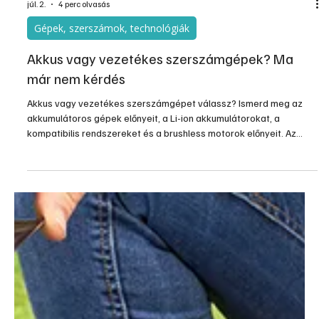
júl. 2.
4 perc olvasás
Gépek, szerszámok, technológiák
Akkus vagy vezetékes szerszámgépek? Ma
már nem kérdés
Akkus vagy vezetékes szerszámgépet válassz? Ismerd meg az
akkumulátoros gépek előnyeit, a Li-ion akkumulátorokat, a
kompatibilis rendszereket és a brushless motorok előnyeit. Az
akkumulátoros szerszámgépek az elmúlt években óriási
fejlődésen mentek keresztül, így ma már számos felhasználási
területen felveszik a versenyt a vezetékes modellekkel. A
korszerű Li-ion technológia, a nagyobb kapacitású akkumulátorok
és az egységes akkumulátor-platformok révén egyre többen
választjá