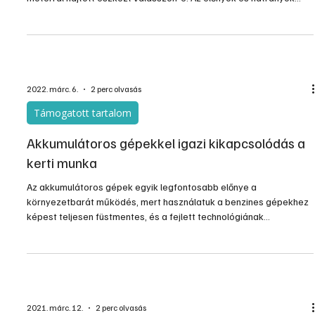
2022. nov. 22.
3 perc olvasás
Gépek, szerszámok, technológiák
Akkust vagy vezetékest?
Egy kerti szerszámgép megvásárlása előtt mindenki igyekszik
végiggondolni, hogy akkus, vezetékes-elektromos vagy benzines
motorral hajtott eszközt válasszon-e. Az előnyök és hátrányok
viszonylag közismertek, még sem lehet általános tanácsot adni,
mert a jó döntésbe beletartozik a kert, a feladat mérete, a
vásárlásra szánt pénz, sőt még a környezetvédelmi
elkötelezettség is. Ezen felül, könnyen lehet, hogy mindezeknek a
feltételeknek az ismeretében is más döntést hoztunk volna
2022. márc. 6.
2 perc olvasás
Támogatott tartalom
Akkumulátoros gépekkel igazi kikapcsolódás a