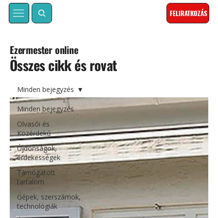
FELIRATKOZÁS
Ezermester online
Összes cikk és rovat
Minden bejegyzés
Minden bejegyzés
Olvasói és
Közérdekű
Újdonságok,
érdekességek
Támogatott
tartalom
Gépek, szerszámok,
technológiák