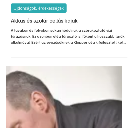
EC motoros akkus kéziszerszámok
A Bosch új akkus kéziszerszámaihoz új, teljesítményt növelő
megoldást fejlesztett ki, amely hatékony az erőteljesebb
csavarozási, fúrási, vágási és csiszolási munkáknál. Az új
technológia lényege a szénkefe nélküli, ún. EC motor, amely
kivételesen hatékony, és lehetővé teszi a szakemberek számára,
hogy töltésenként akár 30%-kal hosszabb üzemidejű, ezáltal
pedig magas hatásfokú kéziszerszámokat használhassanak.
2015. jún. 24.
1 perc olvasás
Újdonságok, érdekességek
Akkus és szolár cellás kajak
A tavakon és folyókon sokan hódolnak a szórakoztató vízi
túrázásnak. Ez azonban elég fárasztó is, főként a hosszabb túrák
alkalmával. Ezért az evezősöknek a Klepper cég kifejlesztett két
fajta kisegítő elektromos meghajtást.