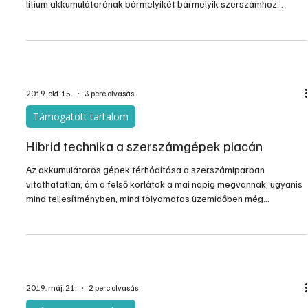
akkuegységnek köszönhetően alacsony fű esetén 110 perc,
magas fű esetén pedig 45 perc.
2019. nov. 21.
2 perc olvasás
Gépek, szerszámok, technológiák
Újabb gépekkel bővült az Einhell „mester akku”
rendszere
Az Einhell „mester akku” rendszere további 4 géppel gazdagodott.
A Power X-Change akku rendszer különböző teljesítményű 18 V-os
lítium akkumulátorának bármelyikét bármelyik szerszámhoz
használhatjuk. Vásárláskor egyéni igényünk szerint dönthetünk a
szükséges akkuk számáról, valamint kapacitásáról.
2019. okt. 15.
3 perc olvasás
Támogatott tartalom