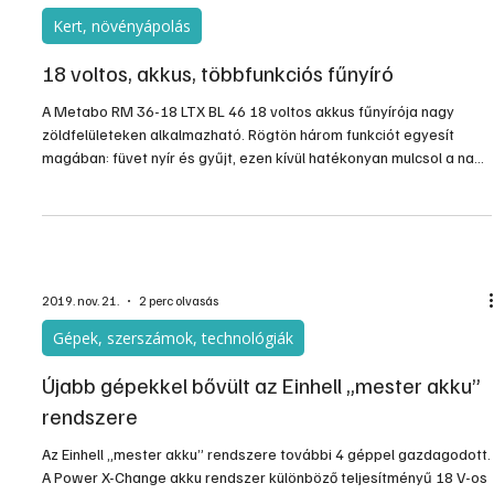
kerti munka
Az akkumulátoros gépek egyik legfontosabb előnye a
környezetbarát működés, mert használatuk a benzines gépekhez
képest teljesen füstmentes, és a fejlett technológiának
köszönhetően a lítium-ionos akkumulátorok is hosszú távra
szólnak...
2021. márc. 12.
2 perc olvasás
Kert, növényápolás
18 voltos, akkus, többfunkciós fűnyíró
A Metabo RM 36-18 LTX BL 46 18 voltos akkus fűnyírója nagy
zöldfelületeken alkalmazható. Rögtön három funkciót egyesít
magában: füvet nyír és gyűjt, ezen kívül hatékonyan mulcsol a nagy
területeken is, ami akár 800 m2-t is jelenthet. Ennek során a gép a
motor teljesítményét mindig a fű magasságához igazítja. Így a
készülék maximális üzemideje a 18 voltos és 10 Ah-s