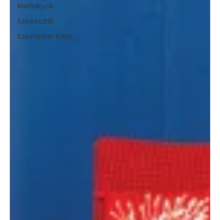
Kiadványok
Szerkesztői
Ezermester Extra