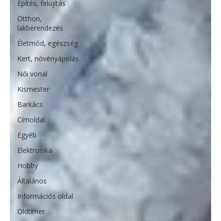
Építés, felújítás
Otthon,
lakberendezés
Életmód, egészség
Kert, növényápolás
Női vonal
Kismester
Barkács
Címoldal
Egyéb
Elektronika
Hobby
Általános
Információs oldal
Oldtimer