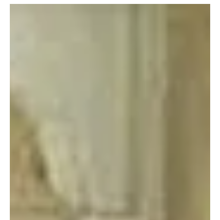
azonban egy új lehetőség a lakberendezők, otthonukat saját
ötleteikkel formálók számára is. Úgy lehet vele térhatárolást
létrehozni, hogy a terek optikai elválasztása gombnyomással
szabályozható, ki-be kapcsolható.
2025. márc. 26.
2 perc olvasás
Otthon, lakberendezés
Gipszkarton a belsőépítészetben
Akár tetőtér beépítésről, akár a lakószint áttervezéséről,
megváltoztatásáról van szó, előbb-utóbb szóba jön a gipszkarton.
Ez nem csak egy anyag, hanem egy komplett technológia,
mégpedig a leggyorsabb, legkevesebb munkával, kosszal, zajjal
végezhető válaszfal-építési technológia. Ha egy nagyobb szobát
akarunk ideiglenesen vagy véglegesen kettévágni, hálószobát
leválasztani, tetőteret beépíteni, nincs is praktikusabb és olcsóbb
megoldás ennél.