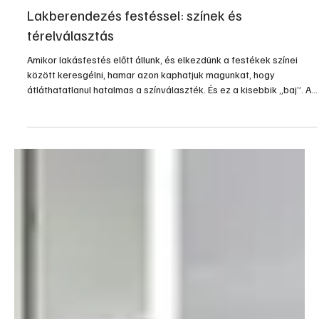
ablakfelületek nagyon jó lehetőséget adnak erre, különösen, ha az
ablak alatti – egyébként sokszor semmire nem használt – részen
kényelmes ülőkét alakítunk ki.
2025. márc. 30.
4 perc olvasás
Otthon, lakberendezés
Lakberendezés festéssel: színek és
térelválasztás
Amikor lakásfestés előtt állunk, és elkezdünk a festékek színei
között keresgélni, hamar azon kaphatjuk magunkat, hogy
átláthatatlanul hatalmas a színválaszték. És ez a kisebbik „baj”. A
nagyobbik „baj” az, hogy szebbnél szebb színek vannak,
melyekből szinte félünk választani, nehogy lemaradjunk egy még
szebb színű fal lehetőségéről. A színtanácsadó web-oldalak és
prospektusok a színek párosításával még tovább bonyolítják a
dolgunkat, mert azok is mind-mind gyönyörűek. Általá