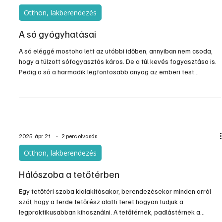
2025. ápr. 29.
3 perc olvasás
Otthon, lakberendezés
A só gyógyhatásai
A só eléggé mostoha lett az utóbbi időben, annyiban nem csoda,
hogy a túlzott sófogyasztás káros. De a túl kevés fogyasztása is.
Pedig a só a harmadik legfontosabb anyag az emberi test
számára, csupán az oxigén és a víz előzi meg.
2025. ápr. 21.
2 perc olvasás