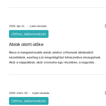
Otthon, lakberendezés
Hálószoba a tetőtérben
Egy tetőtéri szoba kialakításakor, berendezésekor minden arról
szól, hogy a ferde tetőrész alatti teret hogyan tudjuk a
legpraktikusabban kihasználni. A tetőtérnek, padlástérnek a
testmagasságnál alacsonyabb részei nem is számítanak hasznos
térnek, de a gyakorlatban nagyon is jól hasznosíthatók. Járni ugyan
nem lehet azokon a részeken, ahol nem tudunk felegyenesedni, de
rengeteg olyan tevékenységünk lehet, amihez ez nem is
szükséges.
2025. ápr. 21.
1 perc olvasás
Otthon, lakberendezés
Ablak alatti ülőke
Nincs is hangulatosabb annál, amikor otthonunk ablakaiból
nézelődünk, esetleg a jó megvilágítást kihasználva olvasgatunk.
Akár a nappaliban, akár a konyha egy részében, a nagyobb