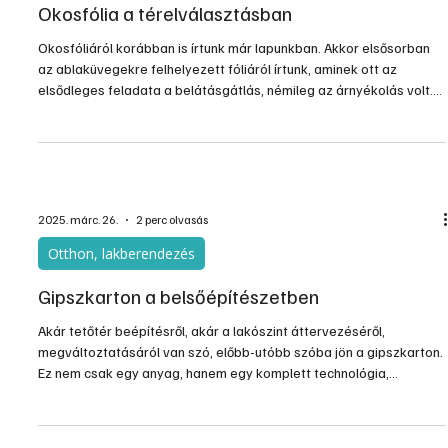
Otthon, lakberendezés
Eltakaró minipolc
A leggondosabbak megtervezett és kivitelezett
konyhaszekrényeknél is előfordul, hogy látszó csövek és
vezetékek futnak a falon, kicsit elcsúfítva azt. Erre jelenthet
megoldást, ha készítünk egy mini polcot, amire csészéket,
fűszereket is tehetünk, így a kicsi csúnyaságból igazi kis tárolónk
lesz, ami nem csak takar még praktikus is.
2025. márc. 26.
2 perc olvasás
Otthon, lakberendezés
Okosfólia a térelválasztásban
Okosfóliáról korábban is írtunk már lapunkban. Akkor elsősorban
az ablaküvegekre felhelyezett fóliáról írtunk, aminek ott az
elsődleges feladata a belátásgátlás, némileg az árnyékolás volt.
Amolyan digitális függöny szerepét töltötte be. Az okosfólia