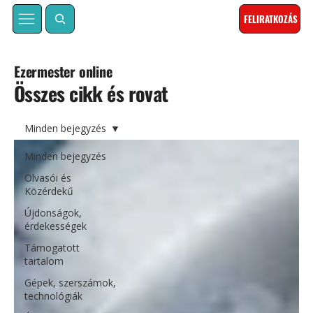
FELIRATKOZÁS
Ezermester online
Összes cikk és rovat
Minden bejegyzés
Minden bejegyzés
Olvasói és
Közérdekű
Újdonságok,
érdekességek
Támogatott
tartalom
Gépek, szerszámok,
technológiák